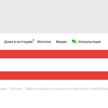
Дома и коттеджи
Ипотека
Медиа
Консультация
цево – Бутово – Видное отразится на рынке новостроек Новой Мо