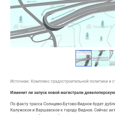
новостроек
Эксперты
и
авторы
О
проекте
Контакты
Реклама
на
сайте
Vk
Дзен
Машино-
места
Апартаменты
#траншевая
Источник: Комплекс градостроительной политики и 
ипотека
#рассрочка
Изменит ли запуск новой магистрали девелоперскую
ИТ-
ипотека
По факту трасса Солнцево-Бутово-Видное будет дубл
Квартиры
со
Калужское и Варшавское к городу Видное. Сейчас ак
скидками