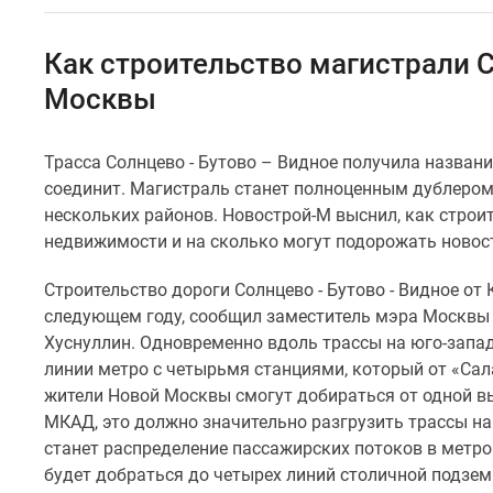
Специальные
предложения
Коммерческие
Как строительство магистрали С
помещения
Продавцы
Москвы
и
застройщики
Панорамы
Трасса Солнцево - Бутово – Видное получила назван
новостроек
соединит. Магистраль станет полноценным дублеро
Видеообзор
нескольких районов. Новострой-М выснил, как строи
новостроек
недвижимости и на сколько могут подорожать новост
Экспертиза
новостроек
Экология
Строительство дороги Солнцево - Бутово - Видное от
Москвы
следующем году, сообщил заместитель мэра Москвы 
и
Хуснуллин. Одновременно вдоль трассы на юго-запа
Подмосковья
линии метро с четырьмя станциями, который от «Сал
Студии
жители Новой Москвы смогут добираться от одной вы
1-
комнатные
МКАД, это должно значительно разгрузить трассы на
2-
станет распределение пассажирских потоков в метро:
комнатные
будет добраться до четырех линий столичной подзем
3-