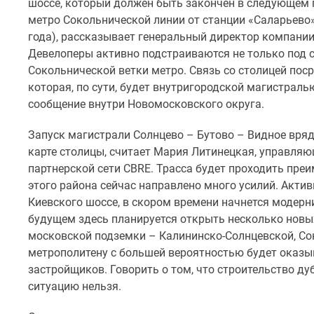
шоссе, который должен быть закончен в следующем г
до
метро Сокольнической линии от станции «Саларьево»
41%
года), рассказывает генеральный директор компани
Видео
Девелоперы активно подстраиваются не только под с
360°
новостроек
Сокольнической ветки метро. Связь со столицей поср
Субсидированная
которая, по сути, будет внутригородской магистрал
застройщиком
сообщение внутри Новомосковского округа.
Rutube
Поиск
Запуск магистрали Солнцево – Бутово – Видное вря
дома
карте столицы, считает Мария Литинецкая, управля
в
Москве
партнерской сети CBRE. Трасса будет проходить пре
Программа
этого района сейчас направлено много усилий. Акти
реновации
Киевского шоссе, в скором времени начнется модерн
в
будущем здесь планируется открыть несколько новых
Москве
московской подземки – Калининско-Солнцевской, Сок
Новостройки
премиум-
метрополитену с большей вероятностью будет оказы
класса
застройщиков. Говорить о том, что строительство д
Новостройки
ситуацию нельзя.
бизнес-
класса