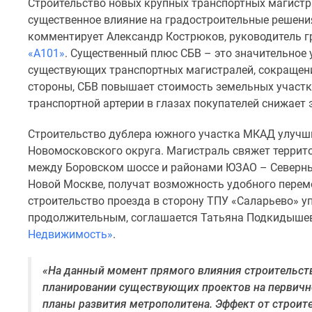
Строительство новых крупных транспортных магистра
Рассрочка
существенное влияние на градостроительные решени
Траншевая
ипотека
комментирует Александр Кострюков, руководитель 
Дома
«А101»
. Существенный плюс СБВ – это значительное 
и
существующих транспортных магистралей, сокращение
коттеджи
стороны, СБВ повышает стоимость земельных участко
Коттеджные
транспортной артерии в глазах покупателей снижает
поселки
в
Новой
Строительство дублера южного участка МКАД улучши
Москве
Новомосковского округа. Магистраль свяжет террит
Готовые
между Боровском шоссе и районами ЮЗАО – Северн
коттеджные
Новой Москве, получат возможность удобного переме
поселки
строительство проезда в сторону ТПУ «Саларьево» уп
Строящиеся
коттеджные
продолжительным, соглашается Татьяна Подкидыше
поселки
Недвижимость»
.
Коттеджные
поселки
«На данный момент прямого влияния строительств
в
лесу
планировании существующих проектов на первичн
Коттеджные
планы развития метрополитена. Эффект от строит