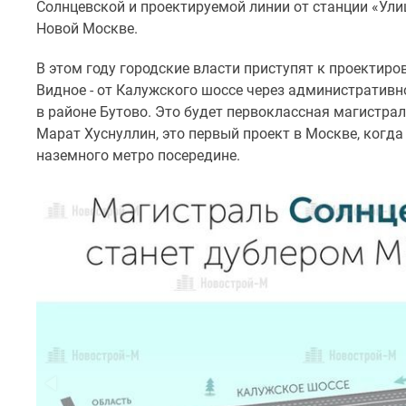
Солнцевской и проектируемой линии от станции «Ули
комнатные
Новой Москве.
Квартиры
на
карте
В этом году городские власти приступят к проектиро
Ипотечный
Видное - от Калужского шоссе через административ
калькулятор
в районе Бутово. Это будет первоклассная магистрал
Семейная
Марат Хуснуллин, это первый проект в Москве, когда
ипотека
наземного метро посередине.
Военная
ипотека
Банки
и
программы
Медиа
Новости
недвижимости
Мнение
эксперта
Аналитика
рынка
Покупателю
Экспертиза