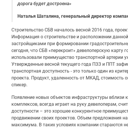
поселки
дорога будет достроена»
у
водоема
Наталья Шаталина, генеральный директор комп
Коттеджные
поселки
в
Строительство СБВ началось весной 2016 года, проек
ипотеку
Информация о строительстве и расположении данной 
Бизнес-
застройщиками при формировании градостроительных
центры
сегодня, что СБВ «перекроит» девелоперскую карту г
Коттеджи
использовали преимущество транспортной артерии у
Скидки
и
Утвержденные весной текущего года ПЗЗ и ППТ зафик
акции
транспортная доступность - это только один из крит
Макс
проекта. Продукт, удаленность от МКАД, стоимость 
спикер.
Появление новых объектов инфраструктуры вблизи к
комплексов, всегда играет на руку девелоперам, сч
доступности – это хорошее конкурентное преимущест
продвижении своих проектов. Объем предложения на
максимума. В таких условиях компании стараются н