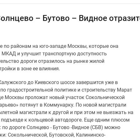
олнцево – Бутово – Видное отрази
ие по районам на юго-западе Москвы, которые она
м МКАД и улучшит транспортную доступность
тельство дороги отразилось на рынке жилой
ройки в зоне ее влияния.
 Калужского до Киевского шоссе завершится уже в
по градостроительной политике и строительству Марат
де Москвы проложат новый участок Сокольнической
арьево» потянут в Коммунарку. По новой магистрали
летной магистрали к другой и при этом не выезжать на
 подъезде к кольцевой автодороге. Еще одним плюсом
 по дороге Солнцево - Бутово -Видное (СБВ) можно
ки: Сокольнической, Бутовской, Калининско-