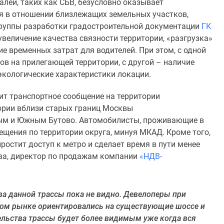
лей, таких как СБВ, безусловно оказывает
я в отношении близлежащих земельных участков,
группы разработки градостроительной документации
ГК
увеличение качества связности территории, «разгрузка»
 временных затрат для водителей. При этом, с одной
в на прилегающей территории, с другой – наличие
 экологические характеристики локации.
т транспортное сообщение на территории
ории вблизи старых границ Москвы
ым и Южным Бутово. Автомобилисты, проживающие в
щения по территории округа, минуя МКАД. Кроме того,
ростит доступ к метро и сделает время в пути менее
ва, директор по продажам компании
«НДВ-
а данной трассы пока не видно. Девелоперы при
ом рынке ориентировались на существующие шоссе и
ельства трассы будет более видимым уже когда вся