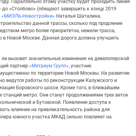
оду. Параллельно этому участку будет проходить линия
 до «Столбово» (обещают завершить к концу 2019
и
«МИЭЛЬ-Новостройки»
Наталья Шаталина.
троительство данной трассы, сколько под продление
едством метро более приоритетна, нежели трасса,
ью в Новой Москве. Данная дорога должна улучшить
д ли вызовет значительные изменения на девелоперской
ющий партнер
«Метриум Групп»
, участник
имущественно по территории Новой Москвы. На развитие
вно ведутся работы по реконструкции Калужского и
изация Боровского шоссе. Кроме того, в ближайшем
 станций метро. Они станут продолжениями трех веток
ольнической и Бутовской. Появление доступа к
вать влияние на привлекательность района для
ублера южного участка МКАД сильно повлияет на