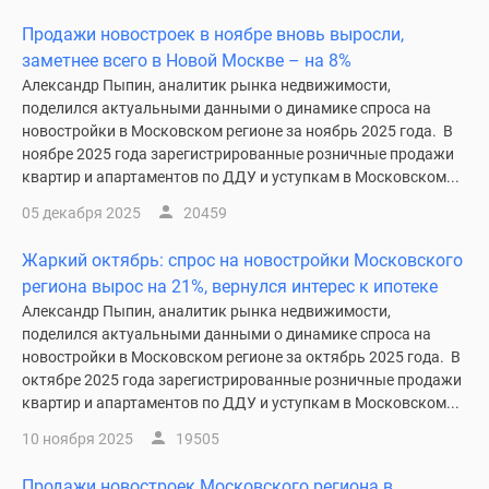
Дома
Продажи новостроек в ноябре вновь выросли,
и
заметнее всего в Новой Москве – на 8%
коттеджи
Александр Пыпин, аналитик рынка недвижимости,
Коттеджные
поделился актуальными данными о динамике спроса на
поселки
новостройки в Московском регионе за ноябрь 2025 года. В
в
ноябре 2025 года зарегистрированные розничные продажи
Новой
квартир и апартаментов по ДДУ и уступкам в Московском...
Москве
05 декабря 2025
20459
Готовые
коттеджные
Жаркий октябрь: спрос на новостройки Московского
поселки
региона вырос на 21%, вернулся интерес к ипотеке
Строящиеся
Александр Пыпин, аналитик рынка недвижимости,
коттеджные
поделился актуальными данными о динамике спроса на
поселки
новостройки в Московском регионе за октябрь 2025 года. В
октябре 2025 года зарегистрированные розничные продажи
Коттеджные
квартир и апартаментов по ДДУ и уступкам в Московском...
поселки
в
10 ноября 2025
19505
лесу
Продажи новостроек Московского региона в
Коттеджные