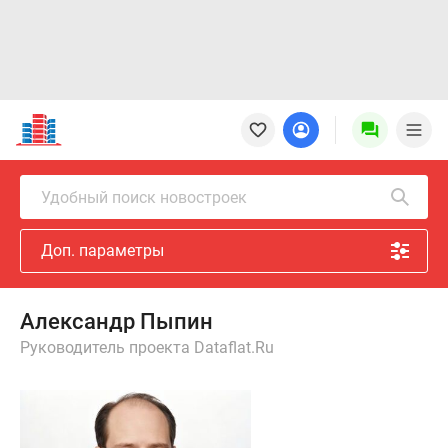
Новостройки
Квартиры
Ипотека
Новостройки
Удобный поиск новостроек
Москвы
Новостройки
Доп. параметры
Подмосковья
Новостройки
Новой
Александр Пыпин
Москвы
Руководитель проекта Dataflat.Ru
Готовые
новостройки
Новостройки
на
карте