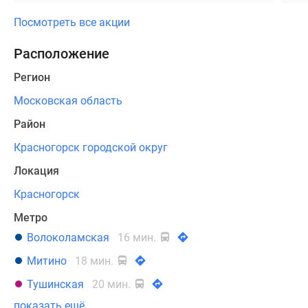
отличается
Посмотреть все акции
эффектным
и
Расположение
ярким
Регион
внешним
обликом.
Московская область
Высота
Район
домов
—
Красногорск городской округ
28-
Локация
30
Красногорск
этажей.
Метро
Жилой
Волоколамская
16 мин.
фонд
новостройки
Митино
18 мин.
состоит
Тушинская
20 мин.
из
показать ещё