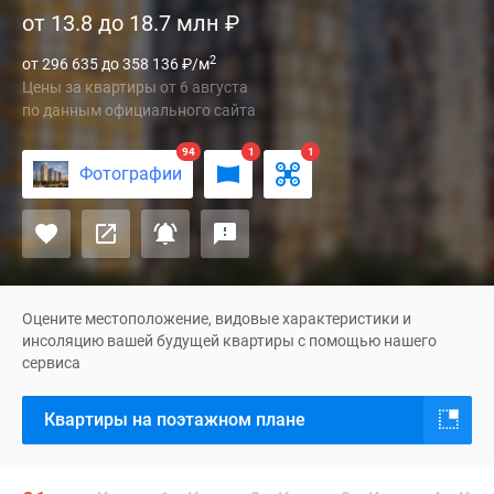
от 13.8 до 18.7 млн
₽
«Тетрис»
расположен
2
от 296 635 до 358 136
₽
/м
в
Цены за квартиры
от
6 августа
подмосковном
по данным официального сайта
городе
Красногорск.
94
1
1
Фотографии
Проект
состоит
из
9
разновысотных
монолитно-
Оцените местоположение, видовые характеристики и
кирпичных
инсоляцию вашей будущей квартиры с помощью нашего
сервиса
новостроек
комфорт-
Квартиры на поэтажном плане
класса,
каждая
из