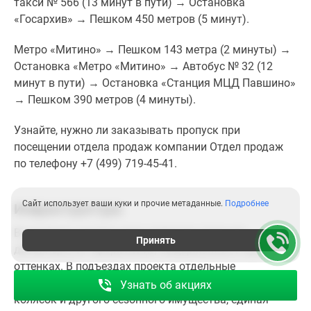
такси № 566 (13 минут в пути) → Остановка
самый приятный вид из окон квартир, постоянный
«Госархив» → Пешком 450 метров (5 минут).
шум, пыль и выхлопные газы. Также стоит
учитывать, что на Волоколамке регулярно случаются
Метро «Митино» → Пешком 143 метра (2 минуты) →
пробки.
Остановка «Метро «Митино» → Автобус № 32 (12
минут в пути) → Остановка «Станция МЦД Павшино»
Объективный плюс состоит в том, что квартал уже
→ Пешком 390 метров (4 минуты).
частично заселен, здесь функционирует торговый
центр, идет строительство детского сада и начальной
Узнайте, нужно ли заказывать пропуск при
школы.
посещении отдела продаж компании Отдел продаж
по телефону +7 (499) 719-45-41.
Сайт использует ваши куки и прочие метаданные.
Подробнее
Инфраструктура
Во входных группах всех корпусов стильное
Принять
дизайнерское оформление, выдержанное в ярких
оттенках. В подъездах проекта отдельные
помещения для консьержей и зоны для размещения
Узнать об акциях
колясок и другого сезонного имущества, единая