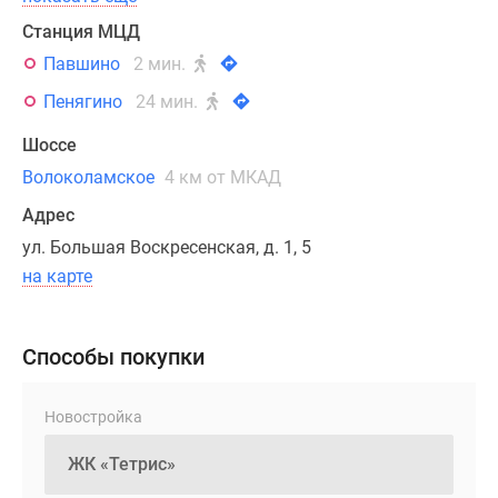
студий,
одно-,
Станция МЦД
двух-
Павшино
2 мин.
и
Пенягино
24 мин.
трехкомнатных
квартир
Шоссе
с
Волоколамское
4 км от МКАД
функциональными
планировками
Адрес
и
ул. Большая Воскресенская, д. 1, 5
трехметровыми
на карте
потолками.
В
большинстве
Способы покупки
из
них
Новостройка
спроектированы
просторные
кухни,