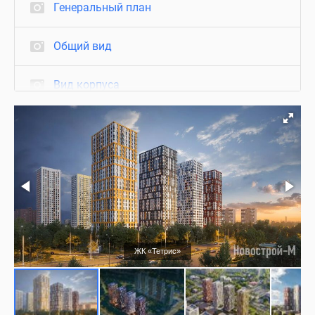
Генеральный план
Общий вид
Вид корпуса
Фасад
Благоустройство
Подъезд
Холл
ЖК «Тетрис»
Отделка