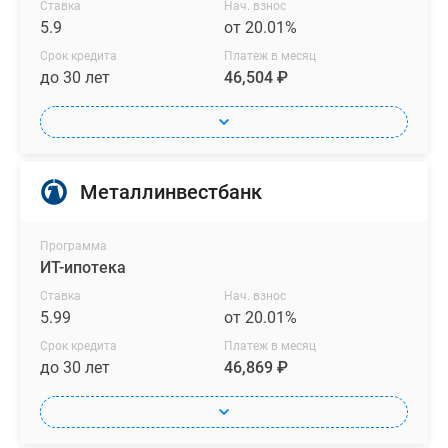
допускается
Ставка
Нач. взнос
возможность
5.9
от 20.01%
индивидуальной
Срок кредита
Платеж в месяц
перепланировки
до 30 лет
46,504 ₽
жилого
пространства
вплоть
до
Металлинвестбанк
объединения
нескольких
помещений.
Программа
ИТ-ипотека
Возможна
Ставка
Нач. взнос
покупка
5.99
от 20.01%
в
Срок кредита
Платеж в месяц
ипотеку,
до 30 лет
46,869 ₽
рассрочку
или
с