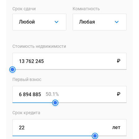
раздельные
Срок сдачи
Комнатность
санузлы,
компактные
прихожие
с
гардеробными
Стоимость недвижимости
помещениями
или
₽
нишами
под
встроенные
Первый взнос
шкафы.
Во
50.1%
₽
всех
форматах
Срок кредита
жилья
предусмотрена
лет
увеличенная
площадь