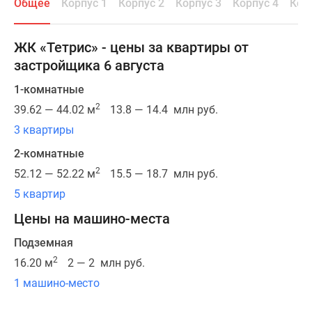
Общее
Корпус 1
Корпус 2
Корпус 3
Корпус 4
Кор
которых
выполнена
в
ЖК «Тетрис» - цены за квартиры от
виде
застройщика 6 августа
башни.
Все
1-комнатные
корпуса
2
39.62 — 44.02 м
13.8 — 14.4 млн руб.
оснащены
3 квартиры
вентилируемыми
2-комнатные
навесными
фасадами,
2
52.12 — 52.22 м
15.5 — 18.7 млн руб.
которые
5 квартир
обеспечивают
Цены на машино-места
им
высокий
Подземная
уровень
2
16.20 м
2 — 2 млн руб.
теплоизоляции,
1 машино-место
повышенную
долговечность