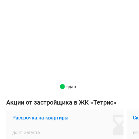
и
износостойкость.
Наружное
оформление
каждого
дома
выполнено
в
собственной
цветовой
гамме,
в
сдан
соответствии
с
Акции от застройщика в ЖК «Тетрис»
авторской
концепцией,
Рассрочка на квартиры
Ск
благодаря
чему
до 31 августа
до
квартал