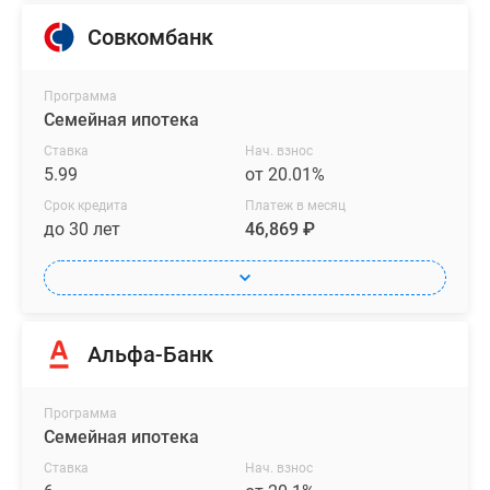
помощью
трейд-
Совкомбанк
ин.
Программа
Семейная ипотека
Ставка
Нач. взнос
5.99
от 20.01%
Срок кредита
Платеж в месяц
до 30 лет
46,869 ₽
Альфа-Банк
Программа
Семейная ипотека
Ставка
Нач. взнос