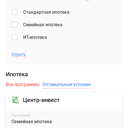
остекления.
В
Стандартная ипотека
квартирах
Семейная ипотека
с
двумя
ИТ-ипотека
и
более
комнатами
Скрыть
спроектированы
изолированные
спальни,
Ипотека
что
Все программы
Оптимальные условия
обеспечивает
жильцам
Центр-инвест
максимальный
уровень
комфорта.
Программа
Проектом
Семейная ипотека