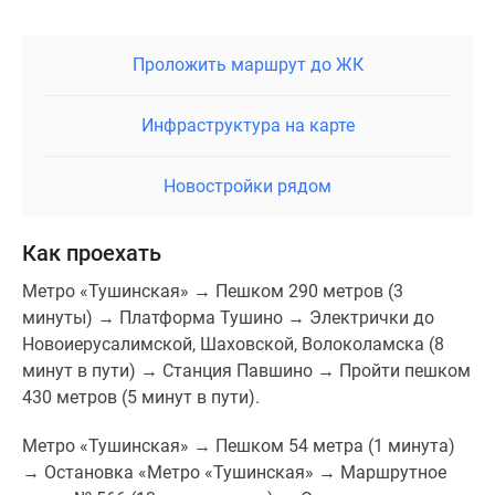
представлена детским садом на 260 мест и
начальной школой на 160 мест; в стилобатной части
первой очереди разместился торговый центр, где
Проложить маршрут до ЖК
можно купить все необходимые товары — от
продуктов и лекарств до одежды и обуви. Для
Инфраструктура на карте
автомобилей предусмотрен подземный паркинг.
В пешей доступности от ЖК есть муниципальный
Новостройки рядом
детский сад, общеобразовательная школа и
гимназия, а также сетевые магазины и торговые
Как проехать
центры. Дойти до Красногорского городского парка
можно за 20 минут.
Метро «Тушинская» → Пешком 290 метров (3
минуты) → Платформа Тушино → Электрички до
Плюсы и минусы
Новоиерусалимской, Шаховской, Волоколамска (8
минут в пути) → Станция Павшино → Пройти пешком
Расположение ЖК «Тетрис» является одновременно
430 метров (5 минут в пути).
его плюсом и минусом — новостройка находится в
Красногорске между Волоколамским шоссе и линией
Метро «Тушинская» → Пешком 54 метра (1 минута)
МЦД-2, с одной стороны, магистрали обеспечивают
→ Остановка «Метро «Тушинская» → Маршрутное
высокую транспортную доступность, с другой — не