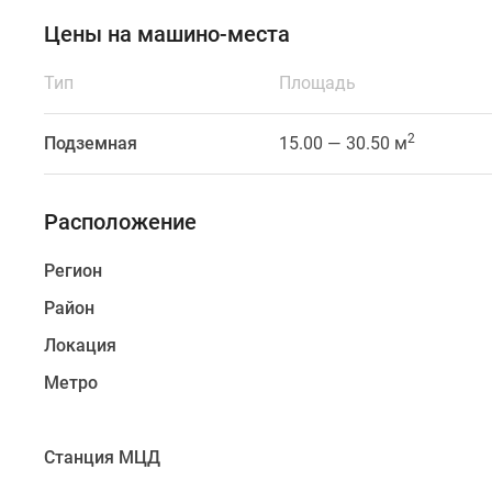
дома
Цены на машино-места
высотой
18
Тип
Площадь
этажей,
детский
2
сад
Подземная
15.00 — 30.50 м
и
поликлиника.
Расположение
В
рамках
Регион
первой
очереди
Район
строительства
Локация
уже
возводится
Метро
первый
дом.
Станция МЦД
Для