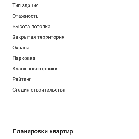
двух-
Тип здания
и
Этажность
трехкомнатные
квартиры
Высота потолка
без
Закрытая территория
отделки,
Охрана
вниманию
покупателя
Парковка
предлагаются
Класс новостройки
интересные
варианты
Рейтинг
планировочных
Стадия строительства
решений:
студии
с
двумя
окнами,
Планировки квартир
квартиры
с