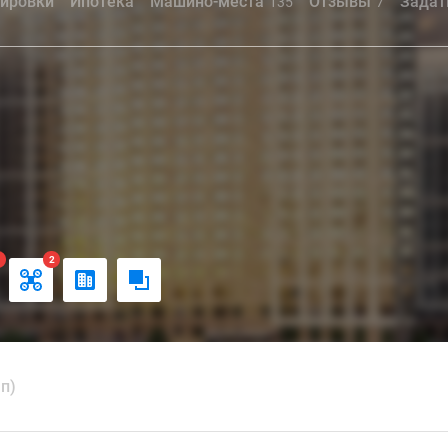
ировки
Ипотека
Машино-места
Отзывы
Задат
135
7
1
2
ап)