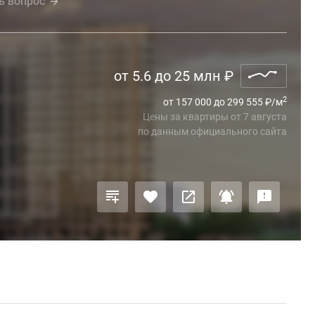
ь вопрос
от 5.6 до 25 млн
₽
2
от 157 000 до 299 555
₽
/м
Цены за квартиры
от
7 августа
по данным официального сайта