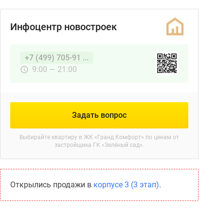
Инфоцентр новостроек
+7 (499) 705-91 ...
9:00 — 21:00
Задать вопрос
Выбирайте квартиру в
ЖК «Гранд Комфорт»
по ценам от
застройщика ГК «Зелёный сад».
Открылись продажи в
корпусе 3 (3 этап)
.