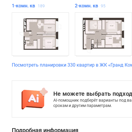
1-комн. кв
2-комн. кв
большой
189
95
кухней,
лоджией
или
балконом,
с
мастер-
спальней.
Посмотреть планировки 330 квартир в ЖК «Гранд Ко
Новостройка
будет
оснащена
умной
Не можете выбрать подхо
системой
AI-помощник подберёт варианты под ва
безопасности:
срокам и другим параметрам.
попасть
во
двор
Подробная информация