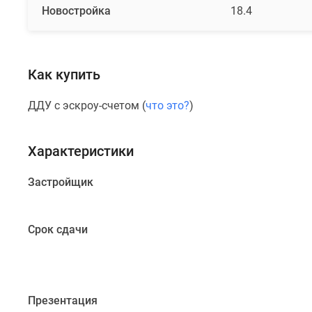
фасадов.
Новостройка
18.4
На
окнах
будут
Как купить
установлены
системы
ДДУ с эскроу-счетом (
что это?
)
с
повышенными
свойствами
Характеристики
тепло-
и
Застройщик
звукоизоляции.
Квартирография
Срок сдачи
комплекса
включает
студии
и
Презентация
одно-,