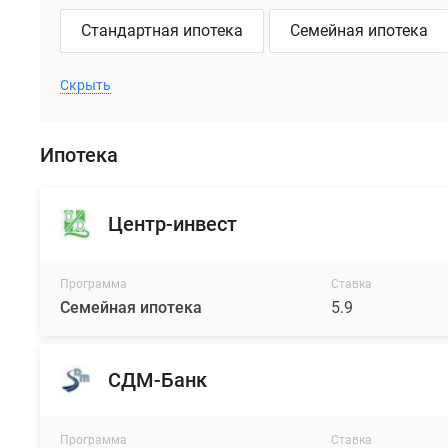
погодных
условий
Стандартная ипотека
Семейная ипотека
холодного
времени
Скрыть
года.
На
фасадах
Ипотека
зданий
предусмотрены
корзины
Центр-инвест
для
кондиционеров,
Программа
Ставка
выдержанные
Семейная ипотека
5.9
в
едином
стиле
СДМ-Банк
с
цветовым
оформлением
Программа
Ставка