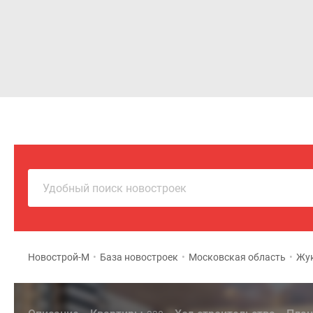
Новостройки
Квартиры
Удобный поиск новостроек
Новострой-М
•
База новостроек
•
Московская область
•
Жук