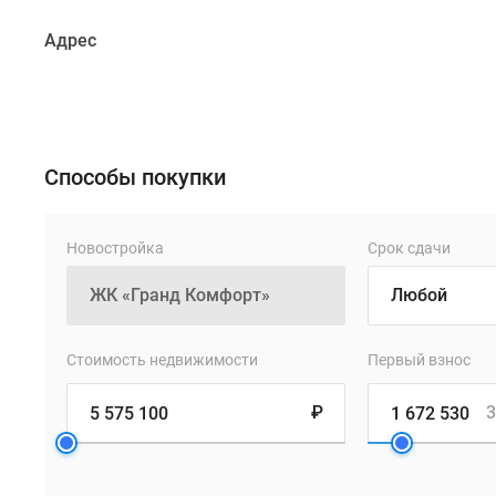
отделки
Адрес
фасадов
используются
современные
материалы
с
Способы покупки
хорошими
теплоизоляционными
свойствами:
Новостройка
Срок сдачи
керамогранит
и
фиброцементные
панели,
Стоимость недвижимости
Первый взнос
устойчивые
к
₽
3
воздействию
солнца
и