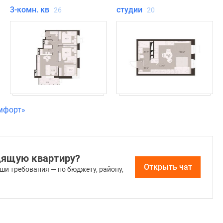
3-комн. кв
студии
26
20
мфорт»
дящую квартиру?
Открыть чат
ши требования — по бюджету, району,