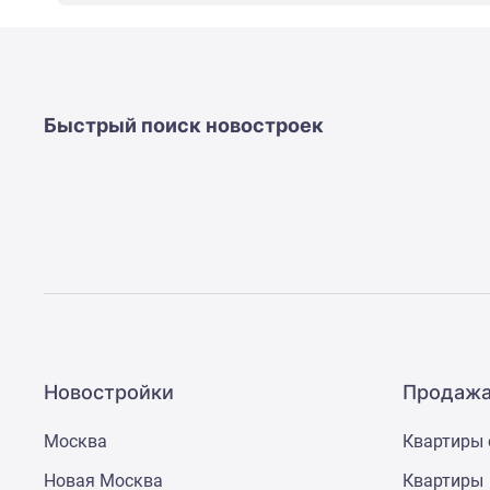
новостроек
Эксперты
и
авторы
О
проекте
Быстрый поиск новостроек
Контакты
Реклама
на
сайте
Vk
Дзен
Машино-
места
Апартаменты
#траншевая
ипотека
#рассрочка
Новостройки
Продажа
ИТ-
ипотека
Москва
Квартиры 
Квартиры
со
Новая Москва
Квартиры
скидками