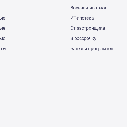
Военная ипотека
ные
ИТ-ипотека
ные
От застройщика
ные
В рассрочку
нты
Банки и программы