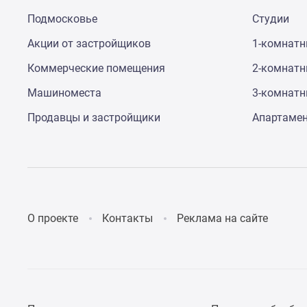
до
Подмосковье
Студии
41%
Видео
Акции от застройщиков
1-комнат
360°
новостроек
Коммерческие помещения
2-комнат
Субсидированная
Машиноместа
3-комнат
застройщиком
Rutube
Продавцы и застройщики
Апартаме
Поиск
дома
в
Москве
Программа
реновации
в
Москве
О проекте
Контакты
Реклама на сайте
Новостройки
премиум-
класса
Новостройки
бизнес-
класса