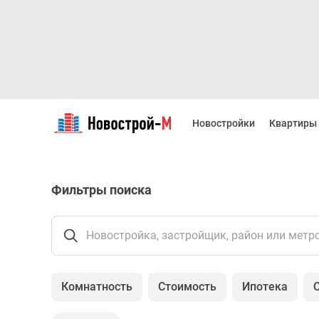
Новостройки
Квартиры
Новостройки
Квартиры
Ипотека
Новостройки
Москвы
Новостройки
Фильтры поиска
Подмосковья
Новостройки
Новой
Москвы
Новостройка, застройщик, район или метр
Готовые
новостройки
Новостройки
Комнатность
Стоимость
Ипотека
на
карте