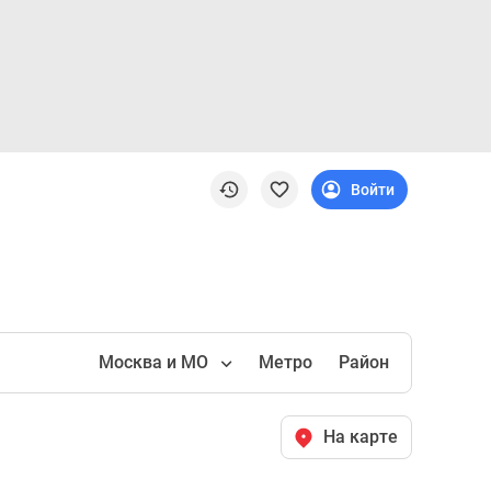
Войти
Москва и МО
Метро
Район
На карте