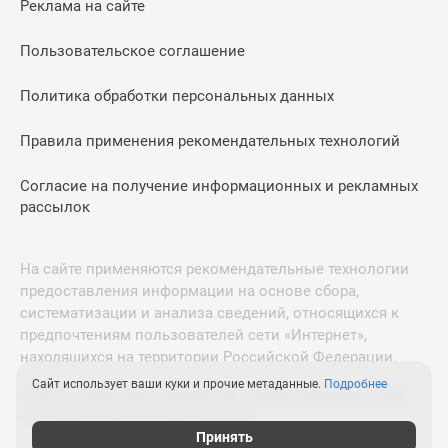
Реклама на сайте
Дзен
Машино-
Пользовательское соглашение
места
Апартаменты
Политика обработки персональных данных
#траншевая
Правила применения рекомендательных технологий
ипотека
#рассрочка
Согласие на получение информационных и рекламных
ИТ-
рассылок
ипотека
Квартиры
со
На сайте применяются рекомендательные технологии
скидками
предоставления информации на основе сбора,
до
систематизации и анализа сведений, относящихся к
41%
предпочтениям пользователей сети «Интернет»,
находящихся на территории Российской Федерации.
Видео
360°
Сайт использует ваши куки и прочие метаданные.
Подробнее
© 2011—2026 Новострой-М. Все права защищены. Всё,
новостроек
что нужно знать о новостройках
Субсидированная
Принять