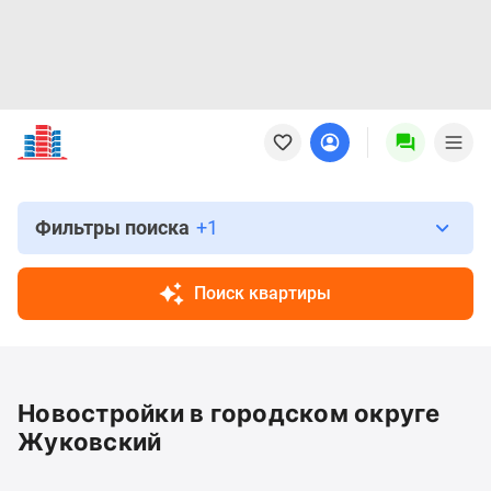
Новостройки
Квартиры
Ипотека
Новостройки
Москвы
Фильтры поиска
+1
Новостройки
Подмосковья
Поиск квартиры
Новостройки
Новой
Москвы
Готовые
Новостройки в городском округе
новостройки
Новостройки
Жуковский
на
карте