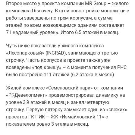
застройщиком
Второе место у проекта компании MR Group – жилого
Rutube
комплекса Discovery. В этой новостройке монолитные
Поиск
работы завершены по трем корпусам, а сумма
дома
этажей по всем возводящимся зданиям составляет
в
71 надземный уровень. Итого 6,5 этажей в месяц.
Москве
Программа
Чуть ниже показатель у жилого комплекса
реновации
«Лесопарковый» (INGRAD), занимающего третью
в
строчку. Часть корпусов в проекте также уже
Москве
возведены «под крышу» ­– с момента получения РНС
Новостройки
было построено 111 этажей (6,2 этажа в месяц).
премиум-
Жилой комплекс «Семеновский парк» от компании
класса
«РГ-Девелопмент» продемонстрировал динамику на
Новостройки
уровне 3,9 этажей в месяц и занял четвертую
бизнес-
строчку. Первую пятерку замыкает один из «свежих»
класса
проектов ГК ПИК – ЖК «Измайловский 11» с
Рассрочка
показателем ровно 3 этажа в месяц.
Траншевая
ипотека