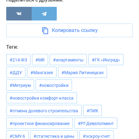
Копировать ссылку
Теги:
#214-ФЗ
#MR
#апартаменты
#ГК «Инград»
#ДДУ
#Мангазея
#Мария Литинецкая
#Метриум
#новостройки
#новостройки комфорт-класса
#отмена долевого строительства
#ПИК
#проектное финансирование
#РГ-Девелопмент
#СМУ-6
#статистика и цены
#эскроу-счет