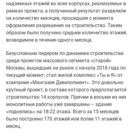
надземных этажей во всех корпусах, реализуемых в
Дзен
рамках проекта, а полученный результат разделили
Машино-
на количество месяцев, прошедшее с момента
места
оформления разрешения на строительство. Таким
Апартаменты
образом было получено среднее количество этажей,
#траншевая
возводимое в течение одного месяца.
ипотека
#рассрочка
Безусловным лидером по динамике строительства
ИТ-
среди проектов массового сегмента «старой»
ипотека
Москвы, вышедших на рынок с начала 2018 года по
Квартиры
текущий момент, стал жилой комплекс «Ты и Я» от
со
компании «Мангазея Девелопмент». Это довольно
скидками
крупный проект, в составе которого предполагается
до
строительство 14 корпусов. Причем в восьми из них
41%
монолитные работы уже завершены – здания
Видео
«поднялись» на 18-22 этажа. Всего за 15 месяцев
360°
было построено 170 этажей или более 11 этажей в
новостроек
месяц.
Субсидированная