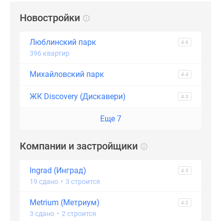
Новостройки
Люблинский парк
4.6
396 квартир
Михайловский парк
4.4
ЖК Discovery (Дискавери)
4.3
Еще 7
Компании и застройщики
Ingrad (Инград)
4.3
19 сдано
•
3 строится
Metrium (Метриум)
4.2
3 сдано
•
2 строится