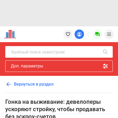
Новостройки
Квартиры
Ипотека
Новостройки
Удобный поиск новостроек
Москвы
Новостройки
Доп. параметры
Подмосковья
Новостройки
Новой
Вернуться в раздел
Москвы
Готовые
новостройки
Гонка на выживание: девелоперы
Новостройки
ускоряют стройку, чтобы продавать
на
без эскроу-счетов
карте