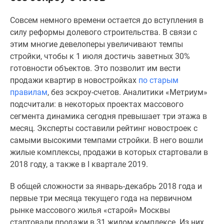
Специальные
Совсем немного времени остается до вступления в
предложения
силу реформы долевого строительства. В связи с
Коммерческие
этим многие девелоперы увеличивают темпы
помещения
стройки, чтобы к 1 июля достичь заветных 30%
Продавцы
готовности объектов. Это позволит им вести
и
продажи квартир в новостройках
по старым
застройщики
правилам
, без эскроу-счетов. Аналитики «Метриум»
Панорамы
подсчитали: в некоторых проектах массового
новостроек
сегмента динамика сегодня превышает три этажа в
Видеообзор
месяц. Эксперты составили рейтинг новостроек с
новостроек
самыми высокими темпами стройки. В него вошли
Экспертиза
жилые комплексы, продажи в которых стартовали в
новостроек
2018 году, а также в I квартале 2019.
Экология
Москвы
В общей сложности за январь-декабрь 2018 года и
и
первые три месяца текущего года на первичном
Подмосковья
рынке массового жилья «старой» Москвы
Студии
стартовали продажи в 31 жилом комплексе. Из них