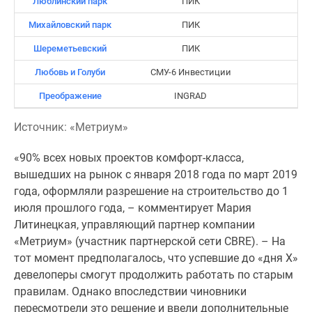
Люблинский парк
ПИК
поселки
Михайловский парк
ПИК
у
водоема
Шереметьевский
ПИК
Коттеджные
Любовь и Голуби
СМУ-6 Инвестиции
поселки
Преображение
INGRAD
в
ипотеку
Источник: «Метриум»
Бизнес-
центры
«90% всех новых проектов комфорт-класса,
Коттеджи
вышедших на рынок с января 2018 года по март 2019
Скидки
года, оформляли разрешение на строительство до 1
и
июля прошлого года, – комментирует Мария
акции
Литинецкая, управляющий партнер компании
Макс
«Метриум» (участник партнерской сети CBRE). – На
тот момент предполагалось, что успевшие до «дня Х»
девелоперы смогут продолжить работать по старым
правилам. Однако впоследствии чиновники
пересмотрели это решение и ввели дополнительные