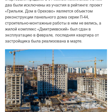
1-
два были исключены из участия в рейтинге: проект
комнатные
«Грильяж. Дом в Орехово» является объектом
2-
реконструкции панельного дома серии П-44,
комнатные
строительно-монтажные работы в нем не велись, а
3-
жилой комплекс «Дмитриевский» был сдан в
комнатные
эксплуатацию в феврале, последняя квартира от
Квартиры
застройщика была реализована в марте.
на
карте
Ипотечный
калькулятор
Семейная
ипотека
Военная
ипотека
Банки
и
программы
Медиа