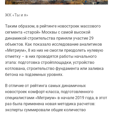
Новости
недвижимости
ЖК «Ты и я»
Мнение
эксперта
Таким образом, в рейтинге новостроек массового
Аналитика
сегмента «старой» Москвы с самой высокой
рынка
динамикой строительства приняли участие 29
Покупателю
объектов. Как показало исследование аналитиков
Экспертиза
«Метриум», 8 из них не смогли преодолеть нулевую
новостроек
отметку – в них проводятся работы начального
Эксперты
этапа: подготовка стройплощадки, устройство
и
котлована, строительство фундамента или заливка
авторы
бетона на подземных уровнях.
О
проекте
В отличие от рейтинга самых динамичных
Контакты
новостроек комфорт-класса, подготовленного
Реклама
специалистами «Метриум» в начале 2019 года, в этот
на
раз была применена новая методика расчетов:
сайте
эксперты суммировали общее количество
Vk