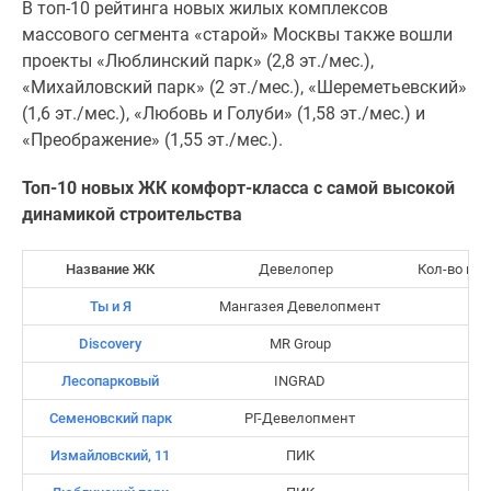
В топ-10 рейтинга новых жилых комплексов
Дома
массового сегмента «старой» Москвы также вошли
и
проекты «Люблинский парк» (2,8 эт./мес.),
коттеджи
«Михайловский парк» (2 эт./мес.), «Шереметьевский»
Коттеджные
(1,6 эт./мес.), «Любовь и Голуби» (1,58 эт./мес.) и
поселки
«Преображение» (1,55 эт./мес.).
в
Новой
Топ-10 новых ЖК комфорт-класса с самой высокой
Москве
динамикой строительства
Готовые
коттеджные
Название ЖК
Девелопер
Кол-во по
поселки
Строящиеся
Ты и Я
Мангазея Девелопмент
коттеджные
Discovery
MR Group
поселки
Лесопарковый
INGRAD
Коттеджные
поселки
Семеновский парк
РГ-Девелопмент
в
Измайловский, 11
ПИК
лесу
Коттеджные