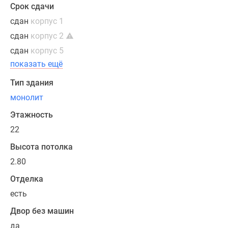
студийного
Срок сдачи
типа
сдан
корпус 1
площадью
сдан
корпус 2
от
26.42
сдан
корпус 5
кв.
показать ещё
и
Тип здания
заканчивая
монолит
просторными
трехкомнатными
Этажность
квартирами.
22
Также
Высота потолка
в
ЖК
2.80
представлены
Отделка
лоты
есть
с
объединенными
Двор без машин
кухнями-
да