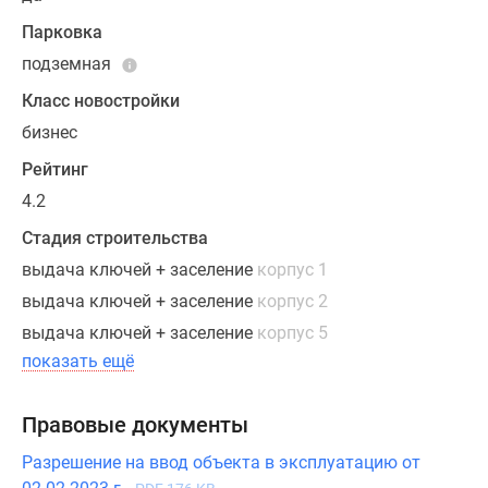
гостиными
Парковка
и
двусторонней
подземная
ориентацией
Класс новостройки
окон.
бизнес
Во
всех
Рейтинг
лотах
4.2
предусмотрены
Стадия строительства
выделенные
выдача ключей + заселение
корпус 1
«грязные»
зоны
выдача ключей + заселение
корпус 2
у
выдача ключей + заселение
корпус 5
входа
показать ещё
и
высокие
Правовые документы
трехметровые
потолки,
Разрешение на ввод объекта в эксплуатацию от
визуально