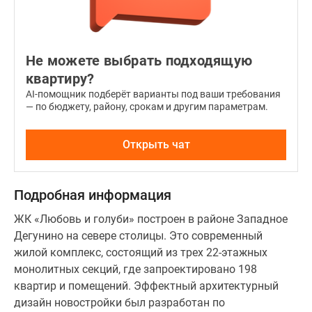
время
суток.
Максимальная
площадь
Не можете выбрать подходящую
жилья
квартиру?
в
AI-помощник подберёт варианты под ваши требования
новостройке
— по бюджету, району, срокам и другим параметрам.
составляет
88.9
Открыть чат
квадратных
метров.
Подробная информация
Застройщик
передает
ЖК «Любовь и голуби» построен в районе Западное
квартиры
Дегунино на севере столицы. Это современный
в
жилой комплекс, состоящий из трех 22-этажных
собственность
монолитных секций, где запроектировано 198
с
квартир и помещений. Эффектный архитектурный
улучшенной
дизайн новостройки был разработан по