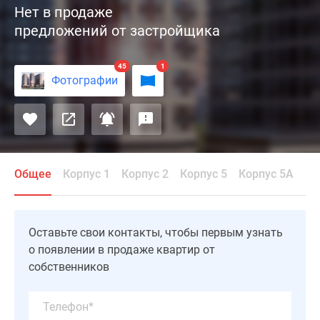
Нет в продаже
и
предложений от застройщика
голуби»
построен
в
45
1
Фотографии
районе
Западное
Дегунино
на
севере
столицы.
Общее
Корпус 1
Корпус 2
Корпус 5
Корпус 5А
Это
современный
жилой
Оставьте свои контакты, чтобы первым узнать
комплекс,
о появлении в продаже квартир от
состоящий
собственников
из
трех
22-