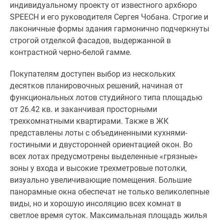
предчистовой
индивидуальному проекту от известного архбюро
отделкой
SPEECH и его руководителя Сергея Чобана. Строгие и
White
лаконичные формы здания гармонично подчеркнуты
Box,
строгой отделкой фасадов, выдержанной в
которая
контрастной черно-белой гамме.
включает
Покупателям доступен выбор из нескольких
установку
десятков планировочных решений, начиная от
межкомнатных
функциональных лотов студийного типа площадью
перегородок,
от 26.42 кв. и заканчивая просторными
выравнивание
трехкомнатными квартирами. Также в ЖК
поверхностей,
представлены лоты с объединенными кухнями-
гидроизоляцию
гостиными и двусторонней ориентацией окон. Во
«мокрых»
всех лотах предусмотрены выделенные «грязные»
зон
зоны у входа и высокие трехметровые потолки,
и
визуально увеличивающие помещения. Большие
подведение
панорамные окна обеспечат не только великолепные
инженерных
виды, но и хорошую инсоляцию всех комнат в
коммуникаций.
светлое время суток. Максимальная площадь жилья
При