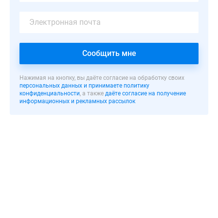
этажных
монолитных
секций,
где
запроектировано
Сообщить мне
198
квартир
Нажимая на кнопку, вы даёте согласие на обработку своих
и
персональных данных и принимаете политику
конфиденциальности
, а также
даёте согласие на получение
помещений.
информационных и рекламных рассылок
Эффектный
архитектурный
дизайн
новостройки
был
разработан
по
индивидуальному
проекту
от