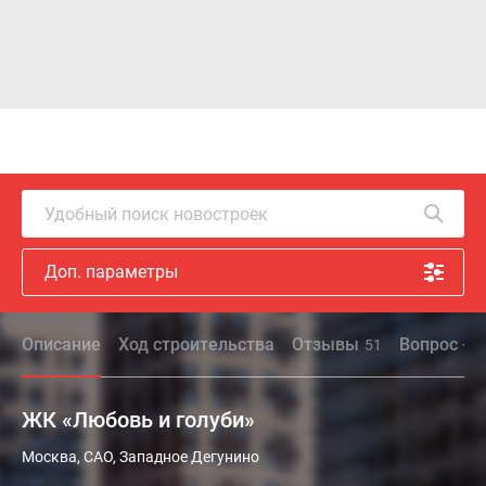
Удобный поиск новостроек
Доп. параметры
Описание
Ход строительства
Отзывы
Вопрос - о
51
ЖК «Любовь и голуби»
ЖК
Москва, САО, Западное Дегунино
«Любовь