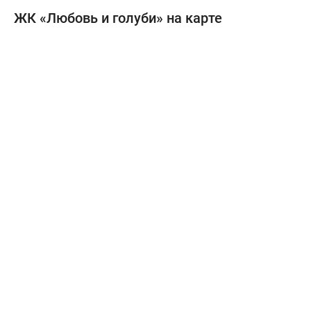
и Пяловской улице будут продолжать застраивать
ЖК «Любовь и голуби» на карте
жильем (например, есть перспективный проект от ГК
«ПИК»), т.е. улучшится качество градостроительной
среды. Также, рядом с вестибюлем ст.м.
«Селигерская» будет в ближайшее время построен
крупный ТПУ, содержащий в себе помимо
междугороднего/международного автовокзала еще
крупный многофункциональный комплекс с торговой
зоной, кинотеатрами, кафе и ресторанами.