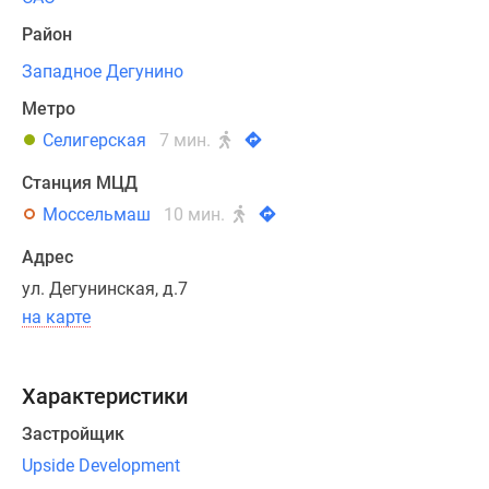
в
Район
контрастной
Западное Дегунино
черно-
белой
Метро
гамме.
Селигерская
7 мин.
Покупателям
Станция МЦД
доступен
Моссельмаш
10 мин.
выбор
из
Адрес
нескольких
ул. Дегунинская, д.7
десятков
на карте
планировочных
решений,
начиная
Характеристики
от
Застройщик
функциональных
лотов
Upside Development