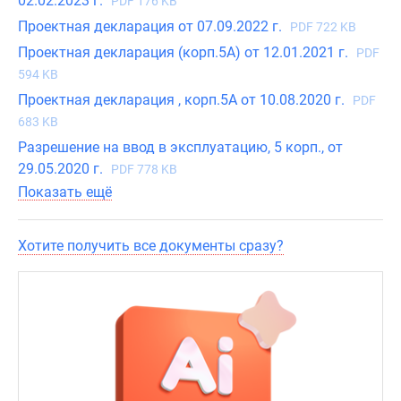
02.02.2023 г.
PDF 176 KB
увеличивающие
Проектная декларация от 07.09.2022 г.
PDF 722 KB
помещения.
Проектная декларация (корп.5А) от 12.01.2021 г.
PDF
Большие
594 KB
панорамные
Проектная декларация , корп.5А от 10.08.2020 г.
окна
PDF
обеспечат
683 KB
не
Разрешение на ввод в эксплуатацию, 5 корп., от
только
29.05.2020 г.
PDF 778 KB
великолепные
Показать ещё
виды,
но
Хотите получить все документы сразу?
и
хорошую
инсоляцию
всех
комнат
в
светлое