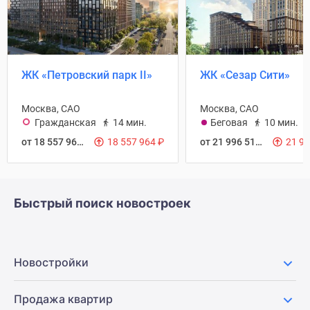
ЖК «Петровский парк II»
ЖК «Сезар Сити»
Москва, САО
Москва, САО
Гражданская
14 мин.
Беговая
10 мин.
от 18 557 964
₽
18 557 964
₽
от 21 996 512
₽
21 9
Быстрый поиск новостроек
Новостройки
Продажа квартир