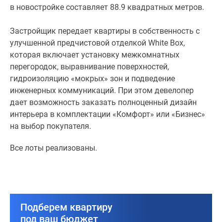
в новостройке составляет 88.9 квадратных метров.
этом
девелопер
Застройщик передает квартиры в собственность с
дает
улучшенной предчистовой отделкой White Box,
возможность
которая включает установку межкомнатных
заказать
перегородок, выравнивание поверхностей,
полноценный
гидроизоляцию «мокрых» зон и подведение
дизайн
инженерных коммуникаций. При этом девелопер
интерьера
дает возможность заказать полноценный дизайн
в
интерьера в комплектации «Комфорт» или «Бизнес»
комплектации
на выбор покупателя.
«Комфорт»
или
Все лоты реализованы.
«Бизнес»
на
выбор
покупателя.
Подберем квартиру
Все
под ваш бюджет
лоты