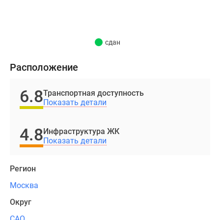
известного
архбюро
SPEECH
и
сдан
его
руководителя
Расположение
Сергея
Чобана.
6.8
Транспортная доступность
Строгие
Показать детали
и
лаконичные
4.8
Инфраструктура ЖК
формы
Показать детали
здания
гармонично
Регион
подчеркнуты
строгой
Москва
отделкой
Округ
фасадов,
выдержанной
САО