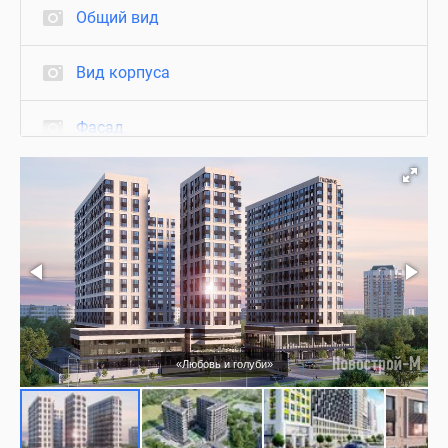
Общий вид
Вид корпуса
Фасад
Вид из окон
Благоустройство
Подъезд
Квартиры с отделкой
«Любовь и голуби»
Съемки с воздуха