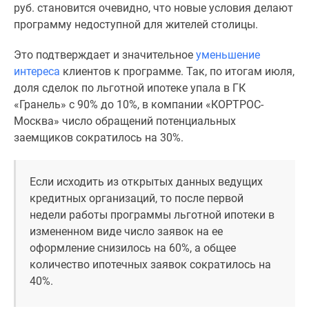
застройщиком
руб. становится очевидно, что новые условия делают
Rutube
программу недоступной для жителей столицы.
Поиск
дома
Это подтверждает и значительное
уменьшение
в
интереса
клиентов к программе. Так, по итогам июля,
Москве
доля сделок по льготной ипотеке упала в ГК
Программа
«Гранель» с 90% до 10%, в компании «КОРТРОС-
реновации
Москва» число обращений потенциальных
в
заемщиков сократилось на 30%.
Москве
Новостройки
Если исходить из открытых данных ведущих
премиум-
кредитных организаций, то после первой
класса
недели работы программы льготной ипотеки в
Новостройки
измененном виде число заявок на ее
бизнес-
оформление снизилось на 60%, а общее
класса
количество ипотечных заявок сократилось на
Рассрочка
40%.
Траншевая
ипотека