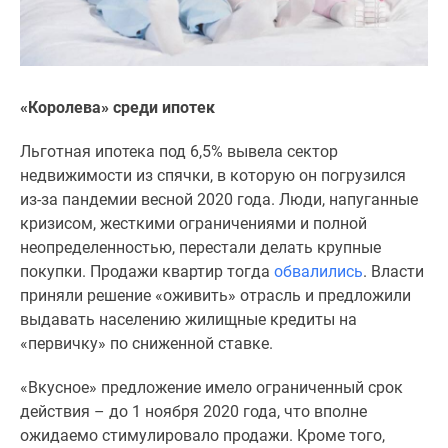
1-
комнатные
2-
комнатные
3-
«Королева» среди ипотек
комнатные
Квартиры
Льготная ипотека под 6,5% вывела сектор
на
недвижимости из спячки, в которую он погрузился
карте
из-за пандемии весной 2020 года. Люди, напуганные
Ипотечный
кризисом, жесткими ограничениями и полной
калькулятор
неопределенностью, перестали делать крупные
Семейная
покупки. Продажи квартир тогда
обвалились
. Власти
ипотека
приняли решение «оживить» отрасль и предложили
Военная
выдавать населению жилищные кредиты на
ипотека
«первичку» по сниженной ставке.
Банки
«Вкусное» предложение имело ограниченный срок
и
действия – до 1 ноября 2020 года, что вполне
программы
ожидаемо стимулировало продажи. Кроме того,
Медиа