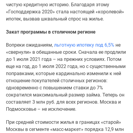
чистую кредитную историю. Благодаря этому
Дзен
«Господдержка 2020» стала настоящей «королевой»
Машино-
ипотек, вызвав шквальный спрос на жилье.
места
Апартаменты
Закат программы в столичном регионе
#траншевая
ипотека
Вопреки ожиданиям,
льготную ипотеку под 6,5%
не
#рассрочка
«свернули» в обещанные сроки. Сначала ее продлили
ИТ-
до 1 июля 2021 года – на прежних условиях. Потом
ипотека
еще на год, до 1 июля 2022 года, но с существенными
Квартиры
поправками, которые кардинально изменили к ней
со
отношение покупателей столичных регионов:
скидками
одновременно с повышением ставки до 7%
до
сократился максимальный размер займа. Теперь он
41%
составляет 3 млн руб. для всех регионов. Москва и
Видео
Подмосковье – не исключение.
360°
новостроек
При средней стоимости жилья в границах «старой»
Субсидированная
Москвы в сегменте «масс-маркет» порядка 12,9 млн