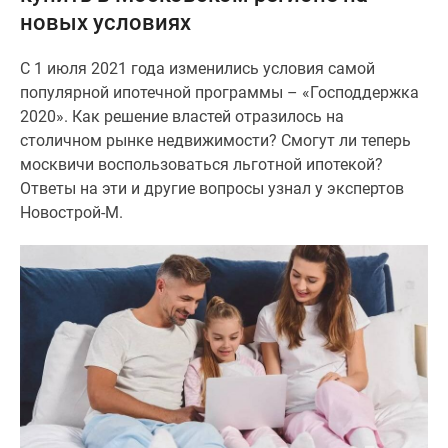
новых условиях
Специальные
предложения
С 1 июля 2021 года изменились условия самой
Коммерческие
популярной ипотечной программы – «Господдержка
помещения
2020». Как решение властей отразилось на
Продавцы
столичном рынке недвижимости? Смогут ли теперь
и
москвичи воспользоваться льготной ипотекой?
застройщики
Ответы на эти и другие вопросы узнал у экспертов
Панорамы
Новострой-М.
новостроек
Видеообзор
новостроек
Экспертиза
новостроек
Экология
Москвы
и
Подмосковья
Студии