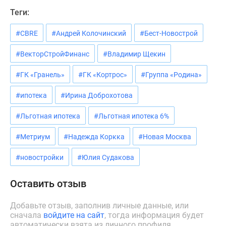
Теги:
#CBRE
#Андрей Колочинский
#Бест-Новострой
#ВекторСтройФинанс
#Владимир Щекин
#ГК «Гранель»
#ГК «Кортрос»
#Группа «Родина»
#ипотека
#Ирина Доброхотова
#Льготная ипотека
#Льготная ипотека 6%
#Метриум
#Надежда Коркка
#Новая Москва
#новостройки
#Юлия Судакова
Оставить отзыв
Добавьте отзыв, заполнив личные данные, или
сначала
войдите на сайт
, тогда информация будет
автоматически взята из личного профиля.