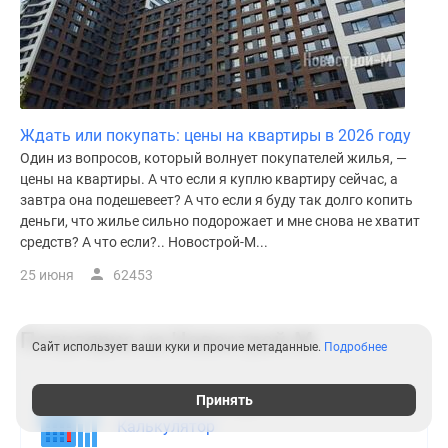
Ждать или покупать: цены на квартиры в 2026 году
Один из вопросов, который волнует покупателей жилья, —
цены на квартиры. А что если я куплю квартиру сейчас, а
завтра она подешевеет? А что если я буду так долго копить
деньги, что жилье сильно подорожает и мне снова не хватит
средств? А что если?.. Новострой-М...
25 июня
62453
Популярно на
Новострой-М
Сайт использует ваши куки и прочие метаданные.
Подробнее
Принять
Расчет ипотеки для ЖК
Калькулятор