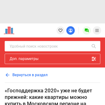
Новостройки
Квартиры
Ипотека
Новостройки
Удобный поиск новостроек
Москвы
Новостройки
Доп. параметры
Подмосковья
Новостройки
Новой
Вернуться в раздел
Москвы
Готовые
новостройки
«Господдержка 2020» уже не будет
Новостройки
прежней: какие квартиры можно
на
купить в Московском регионе на
карте