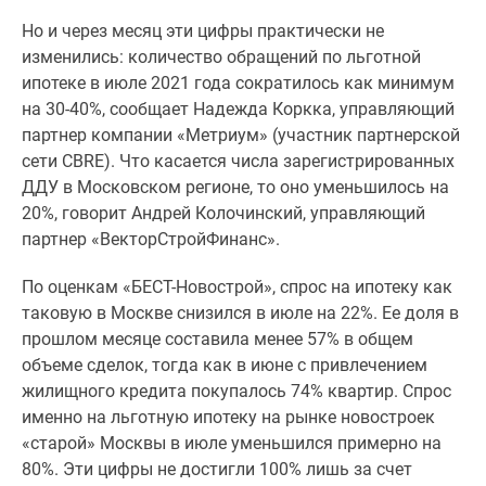
Дома
Но и через месяц эти цифры практически не
и
изменились: количество обращений по льготной
коттеджи
ипотеке в июле 2021 года сократилось как минимум
Коттеджные
на 30-40%, сообщает Надежда Коркка, управляющий
поселки
партнер компании «Метриум» (участник партнерской
в
сети CBRE). Что касается числа зарегистрированных
Новой
ДДУ в Московском регионе, то оно уменьшилось на
Москве
20%, говорит Андрей Колочинский, управляющий
Готовые
партнер «ВекторСтройФинанс».
коттеджные
поселки
По оценкам «БЕСТ-Новострой», спрос на ипотеку как
Строящиеся
таковую в Москве снизился в июле на 22%. Ее доля в
коттеджные
прошлом месяце составила менее 57% в общем
поселки
объеме сделок, тогда как в июне с привлечением
Коттеджные
жилищного кредита покупалось 74% квартир. Спрос
поселки
именно на льготную ипотеку на рынке новостроек
в
«старой» Москвы в июле уменьшился примерно на
лесу
80%. Эти цифры не достигли 100% лишь за счет
Коттеджные