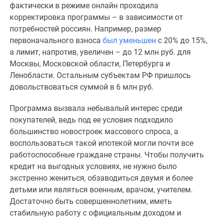
фактически в режиме онлайн проходила
Новости
корректировка программы – в зависимости от
недвижимости
потребностей россиян. Например, размер
Мнение
первоначального взноса
был уменьшен
с 20% до 15%,
эксперта
а лимит, напротив, увеличен – до 12 млн руб. для
Аналитика
Москвы, Московской области, Петербурга и
рынка
Ленобласти. Остальным субъектам РФ пришлось
Покупателю
довольствоваться суммой в 6 млн руб.
Экспертиза
новостроек
Программа вызвала небывалый интерес среди
Эксперты
покупателей, ведь под ее условия подходило
и
большинство новостроек массового спроса, а
авторы
воспользоваться такой ипотекой могли почти все
О
работоспособные граждане страны. Чтобы получить
проекте
кредит на выгодных условиях, не нужно было
Контакты
экстренно жениться, обзаводиться двумя и более
Реклама
детьми или являться военным, врачом, учителем.
на
Достаточно быть совершеннолетним, иметь
сайте
стабильную работу с официальным доходом и
Vk