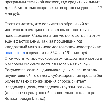
программы семейной ипотеки, где кредитный лимит
поселки
для обеих столиц сохранился на прежнем уровне – 12
у
млн руб.
водоема
Коттеджные
Стоит отметить, что количество обращений от
поселки
ипотечных заемщиков снизилось не только из-за
в
нововведений. Свою негативную роль сыграл в этом
ипотеку
еще и фактор цены. Так, за прошедший год
Бизнес-
квадратный метр в «новомосковских» новостройках
центры
подорожал
в среднем на 35%, до 191 тыс. руб.
Коттеджи
Стоимость «старомосковского» квадратного метра в
Скидки
массовом сегменте достиг в июле 249 тыс. руб.
и
Разумеется, если бы динамика цены была не столь
акции
внушительной, то отмена субсидирования прошла бы
Макс
более плавно с точки зрения спроса, считает
Владимир Щекин, совладелец «Группы Родина»
(девелопер культурно-образовательного кластера
Russian Design District).