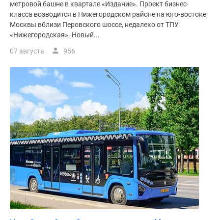
метровой башне в квартале «Издание». Проект бизнес-
поселки
класса возводится в Нижегородском районе на юго-востоке
у
Москвы вблизи Перовского шоссе, недалеко от ТПУ
водоема
«Нижегородская». Новый...
Коттеджные
07 августа
956
поселки
в
ипотеку
Бизнес-
центры
Коттеджи
Скидки
и
акции
Макс