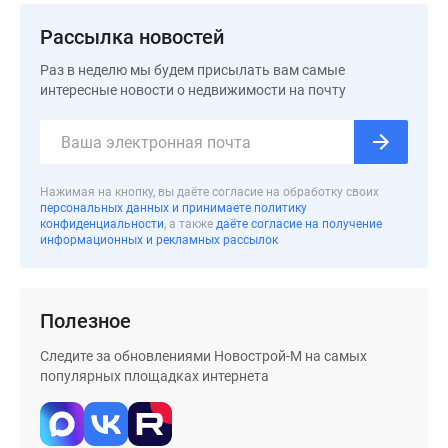
застройщиком
Rutube
Рассылка новостей
Поиск
Раз в неделю мы будем присылать вам самые
дома
интересные новости о недвижимости на почту
в
Москве
Программа
реновации
Нажимая на кнопку, вы даёте согласие на обработку своих
в
персональных данных и принимаете политику
Москве
конфиденциальности
, а также
даёте согласие на получение
информационных и рекламных рассылок
Новостройки
премиум-
класса
Новостройки
Полезное
бизнес-
Следите за обновлениями Новострой-М на самых
класса
популярных площадках интернета
Рассрочка
Траншевая
ипотека