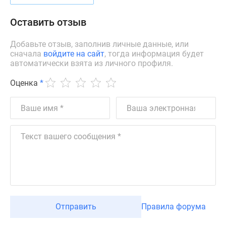
Дзен
Оставить отзыв
Машино-
места
Добавьте отзыв, заполнив личные данные, или
Апартаменты
сначала
войдите на сайт
, тогда информация будет
#траншевая
автоматически взята из личного профиля.
ипотека
Оценка
*
#рассрочка
ИТ-
ипотека
Квартиры
со
скидками
до
41%
Видео
360°
новостроек
Отправить
Правила форума
Субсидированная