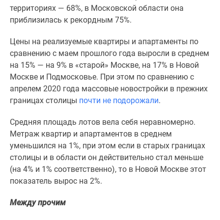
1-
территориях — 68%, в Московской области она
комнатные
приблизилась к рекордным 75%.
2-
комнатные
Цены на реализуемые квартиры и апартаменты по
3-
сравнению с маем прошлого года выросли в среднем
комнатные
на 15% — на 9% в «старой» Москве, на 17% в Новой
Квартиры
Москве и Подмосковье. При этом по сравнению с
на
апрелем 2020 года массовые новостройки в прежних
карте
границах столицы
почти не подорожали
.
Ипотечный
калькулятор
Средняя площадь лотов вела себя неравномерно.
Семейная
Метраж квартир и апартаментов в среднем
ипотека
уменьшился на 1%, при этом если в старых границах
Военная
столицы и в области он действительно стал меньше
ипотека
(на 4% и 1% соответственно), то в Новой Москве этот
Банки
показатель вырос на 2%.
и
Между прочим
программы
Медиа