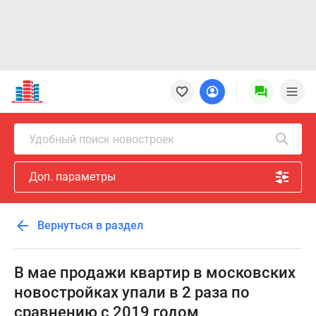
Новостройки
Квартиры
Ипотека
Новостройки
Удобный поиск новостроек
Москвы
Новостройки
Доп. параметры
Подмосковья
Новостройки
Новой
Вернуться в раздел
Москвы
Готовые
новостройки
В мае продажи квартир в московских
Новостройки
новостройках упали в 2 раза по
на
сравнению с 2019 годом
карте