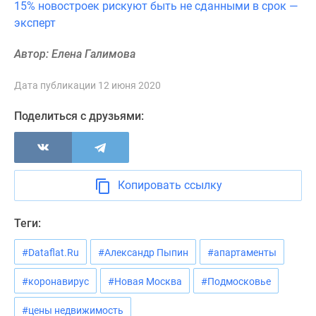
15% новостроек рискуют быть не сданными в срок —
Новости
эксперт
недвижимости
Мнение
Автор: Елена Галимова
эксперта
Аналитика
Дата публикации 12 июня 2020
рынка
Покупателю
Поделиться с друзьями:
Экспертиза
новостроек
Эксперты
и
Копировать ссылку
авторы
О
Теги:
проекте
Контакты
#Dataflat.Ru
#Александр Пыпин
#апартаменты
Реклама
на
#коронавирус
#Новая Москва
#Подмосковье
сайте
#цены недвижимость
Vk