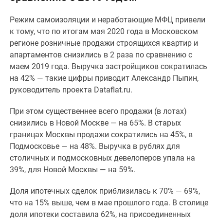
Специальные
Режим самоизоляции и неработающие МФЦ привели
предложения
к тому, что по
итогам мая 2020 года в Московском
Коммерческие
регионе розничные продажи строящихся квартир и
помещения
апартаментов снизились в 2 раза по сравнению с
Продавцы
маем 2019 года. Выручка застройщиков сократилась
и
на 42% — такие цифры приводит Александр Пыпин,
застройщики
руководитель проекта
Dataflat.ru.
Панорамы
новостроек
При этом существеннее всего продажи (в лотах)
Видеообзор
снизились в Новой Москве — на 65%. В старых
новостроек
границах Москвы продажи сократились на 45%, в
Экспертиза
Подмосковье — на 48%.
Выручка в рублях для
новостроек
столичных и подмосковных девелоперов упала на
Экология
39%, для Новой Москвы — на 59%.
Москвы
и
Доля ипотечных сделок приблизилась к 70% — 69%,
Подмосковья
что на 15% выше, чем в мае прошлого года. В столице
Студии
доля ипотеки составила 62%, на присоединенных