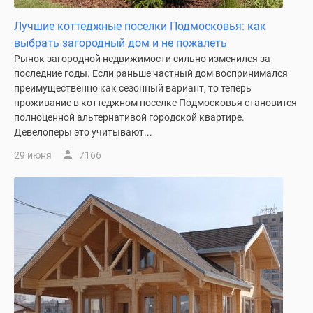
Новости
Лучшие коттеджные поселки Подмосковья: как
недвижимости
выбрать загородный дом и не пожалеть
Мнение
Рынок загородной недвижимости сильно изменился за
эксперта
последние годы. Если раньше частный дом воспринимался
Аналитика
преимущественно как сезонный вариант, то теперь
рынка
проживание в коттеджном поселке Подмосковья становится
Покупателю
полноценной альтернативой городской квартире.
Экспертиза
Девелоперы это учитывают...
новостроек
29 июня
7166
Эксперты
и
авторы
О
проекте
Контакты
Реклама
на
сайте
Vk