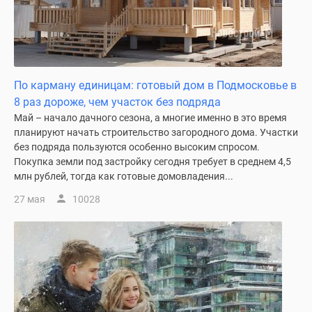
Дзен
Машино-
места
Апартаменты
#траншевая
По карману единицам: готовый дом в Подмосковье в
ипотека
8 раз дороже, чем участок без подряда
#рассрочка
Май – начало дачного сезона, а многие именно в это время
ИТ-
планируют начать строительство загородного дома. Участки
без подряда пользуются особенно высоким спросом.
ипотека
Покупка земли под застройку сегодня требует в среднем 4,5
Квартиры
млн рублей, тогда как готовые домовладения...
со
скидками
27 мая
10028
до
41%
Видео
360°
новостроек
Субсидированная