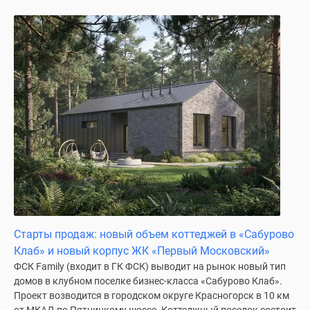
поселки
у
водоема
Коттеджные
поселки
в
ипотеку
Бизнес-
центры
Коттеджи
Скидки
и
акции
Макс
Старты продаж: новый объем коттеджей в «Сабурово
Клаб» и новый корпус ЖК «Первый Московский»
ФСК Family (входит в ГК ФСК) выводит на рынок новый тип
домов в клубном поселке бизнес-класса «Сабурово Клаб».
Проект возводится в городском округе Красногорск в 10 км