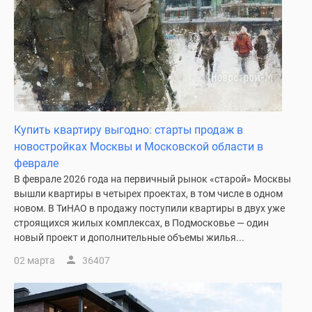
застройщиком
Rutube
Поиск
дома
в
Москве
Программа
реновации
Купить квартиру выгодно: старты продаж в
в
новостройках Москвы и Московской области в
Москве
феврале
Новостройки
В феврале 2026 года на первичный рынок «старой» Москвы
премиум-
вышли квартиры в четырех проектах, в том числе в одном
класса
новом. В ТиНАО в продажу поступили квартиры в двух уже
Новостройки
строящихся жилых комплексах, в Подмосковье — один
бизнес-
новый проект и дополнительные объемы жилья...
класса
02 марта
36407
Рассрочка
Траншевая
ипотека