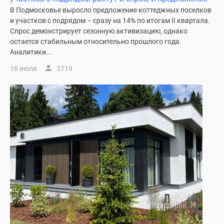
1-
В Подмосковье выросло предложение коттеджных поселков
комнатные
и участков с подрядом – сразу на 14% по итогам II квартала.
2-
Спрос демонстрирует сезонную активизацию, однако
комнатные
остается стабильным относительно прошлого года.
3-
Аналитики...
комнатные
16 июля
3719
Квартиры
на
карте
Ипотечный
калькулятор
Семейная
ипотека
Военная
ипотека
Банки
и
программы
Медиа