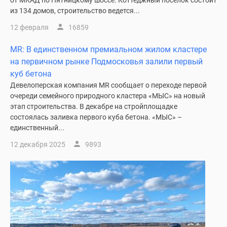
от МКАД по Пятницкому шоссе. Коттеджный поселок состоит
из 134 домов, строительство ведется...
12 февраля
16859
MR: В единственном премиальном жилом кластере
на первичном рынке Подмосковья залили первый
куб бетона
Девелоперская компания MR сообщает о переходе первой
очереди семейного природного кластера «МЫС» на новый
этап строительства. В декабре на стройплощадке
состоялась заливка первого куба бетона. «МЫС» –
единственный...
12 декабря 2025
9893