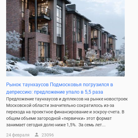
Дома
и
коттеджи
Коттеджные
поселки
в
Новой
Москве
Готовые
коттеджные
поселки
Рынок таунхаусов Подмосковья погрузился в
Строящиеся
депрессию: предложение упало в 5,5 раза
коттеджные
Предложение таунхаусов и дуплексов на рынке новостроек
поселки
Московской области значительно сократилось из-за
Коттеджные
перехода на проектное финансирование и эскроу-счета. В
поселки
общем объеме загородной «первички» этот формат
в
занимает сегодня долю ниже 1,5%. За семь лет...
лесу
24 февраля
23096
Коттеджные