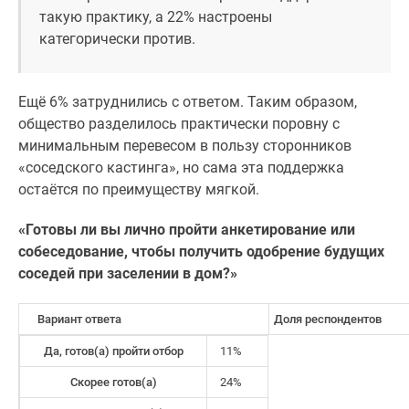
такую практику, а 22% настроены
Дзен
категорически против.
Машино-
места
Апартаменты
Ещё 6% затруднились с ответом. Таким образом,
#траншевая
общество разделилось практически поровну с
ипотека
минимальным перевесом в пользу сторонников
#рассрочка
«соседского кастинга», но сама эта поддержка
ИТ-
остаётся по преимуществу мягкой.
ипотека
Квартиры
«Готовы ли вы лично пройти анкетирование или
со
собеседование, чтобы получить одобрение будущих
скидками
соседей при заселении в дом?»
до
41%
Вариант ответа
Доля респондентов
Видео
360°
Да, готов(а) пройти отбор
11%
новостроек
Скорее готов(а)
24%
Субсидированная