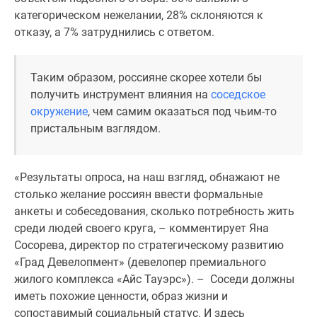
Дома
категорическом нежелании, 28% склоняются к
и
отказу, а 7% затруднились с ответом.
коттеджи
Коттеджные
Таким образом, россияне скорее хотели бы
поселки
получить инструмент влияния на
соседское
в
окружение
, чем самим оказаться под чьим-то
Новой
пристальным взглядом.
Москве
Готовые
коттеджные
«Результаты опроса, на наш взгляд, обнажают не
поселки
столько желание россиян ввести формальные
Строящиеся
анкеты и собеседования, сколько потребность жить
коттеджные
среди людей своего круга, – комментирует Яна
поселки
Сосорева, директор по стратегическому развитию
Коттеджные
«Град Девелопмент» (девелопер премиального
поселки
жилого комплекса «Айс Тауэрс»). – Соседи должны
в
иметь похожие ценности, образ жизни и
лесу
сопоставимый социальный статус. И здесь
Коттеджные