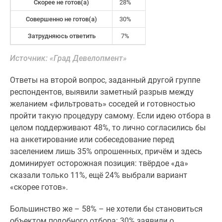
застройщиком
Скорее не готов(а)
28%
Rutube
Совершенно не готов(а)
30%
Поиск
Затрудняюсь ответить
7%
дома
в
Источник: «Град Девелопмент»
Москве
Программа
Ответы на второй вопрос, заданный другой группе
реновации
респондентов, выявили заметный разрыв между
в
желанием «фильтровать» соседей и готовностью
Москве
пройти такую процедуру самому. Если идею отбора в
Новостройки
целом поддерживают 48%, то лично согласились бы
премиум-
на анкетирование или собеседование перед
класса
заселением лишь 35% опрошенных, причём и здесь
Новостройки
доминирует осторожная позиция: твёрдое «да»
бизнес-
сказали только 11%, ещё 24% выбрали вариант
класса
«скорее готов».
Рассрочка
Траншевая
Большинство же – 58% – не хотели бы становиться
ипотека
объектом подобного отбора: 30% заявили о