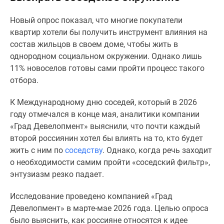
Специальные
Новый опрос показал, что многие покупатели
предложения
квартир хотели бы получить инструмент влияния на
Коммерческие
состав жильцов в своем доме, чтобы жить в
помещения
однородном социальном окружении. Однако лишь
Продавцы
11% новоселов готовы сами пройти процесс такого
и
отбора.
застройщики
Панорамы
К Международному дню соседей, который в 2026
новостроек
году отмечался в конце мая, аналитики компании
Видеообзор
«Град Девелопмент» выяснили, что почти каждый
новостроек
второй россиянин хотел бы влиять на то, кто будет
Экспертиза
жить с ним по
соседству
. Однако, когда речь заходит
новостроек
о необходимости самим пройти «соседский фильтр»,
Экология
энтузиазм резко падает.
Москвы
и
Исследование проведено компанией «Град
Подмосковья
Девелопмент» в марте-мае 2026 года. Целью опроса
Студии
было выяснить, как россияне относятся к идее