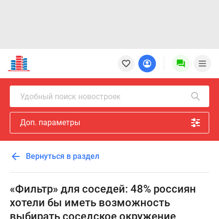
Новостройки
Квартиры
Ипотека
Новостройки
Удобный поиск новостроек
Москвы
Новостройки
Доп. параметры
Подмосковья
Новостройки
Новой
Вернуться в раздел
Москвы
Готовые
новостройки
«Фильтр» для соседей: 48% россиян
Новостройки
хотели бы иметь возможность
на
выбирать соседское окружение
карте