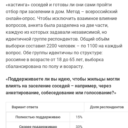
1-
«кастинга» соседей и готовы ли они сами пройти
комнатные
отбор при заселении в дом. Метод – всероссийский
2-
онлайн-опрос. Чтобы исключить взаимное влияние
комнатные
вопросов, анкета была разделена на две части,
3-
каждую из которых задавали независимой, но
комнатные
идентичной группе респондентов. Общий объём
Квартиры
выборки составил 2200 человек – по 1100 на каждый
на
вопрос. Обе группы идентичны по структуре:
карте
россияне в возрасте от 18 до 65 лет, выборка
Ипотечный
сбалансирована по полу и возрасту.
калькулятор
Семейная
«Поддерживаете ли вы идею, чтобы жильцы могли
ипотека
влиять на заселение соседей – например, через
Военная
анкетирование, собеседование или голосование?»
ипотека
Банки
Вариант ответа
Доля респондентов
и
Полностью поддерживаю
15%
программы
Медиа
Скорее поддерживаю
33%