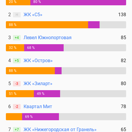
20 %
80 %
2
ЖК «С5»
138
Н
88 %
3
Левел Южнопортовая
85
+4
32 %
68 %
4
ЖК «Остров»
82
+5
88 %
5
ЖК «Зиларт»
80
-3
51 %
49 %
6
Квартал Мит
78
-2
69 %
7
ЖК «Нижегородская от Гранель»
65
+7