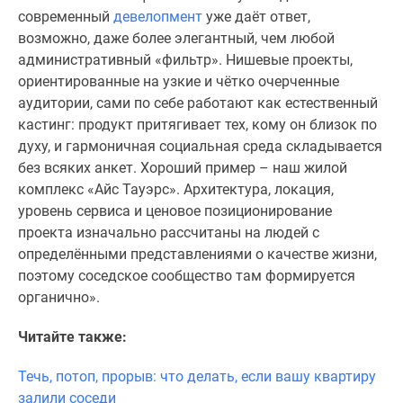
современный
девелопмент
уже даёт ответ,
поселки
возможно, даже более элегантный, чем любой
у
административный «фильтр». Нишевые проекты,
водоема
ориентированные на узкие и чётко очерченные
Коттеджные
аудитории, сами по себе работают как естественный
поселки
кастинг: продукт притягивает тех, кому он близок по
в
духу, и гармоничная социальная среда складывается
ипотеку
без всяких анкет. Хороший пример – наш жилой
Бизнес-
комплекс «Айс Тауэрс». Архитектура, локация,
центры
уровень сервиса и ценовое позиционирование
Коттеджи
проекта изначально рассчитаны на людей с
Скидки
определёнными представлениями о качестве жизни,
и
поэтому соседское сообщество там формируется
акции
органично».
Макс
Читайте также:
Течь, потоп, прорыв: что делать, если вашу квартиру
залили соседи