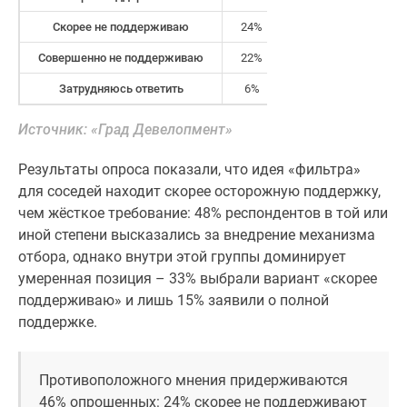
Новости
Скорее не поддерживаю
24%
недвижимости
Мнение
Совершенно не поддерживаю
22%
эксперта
Затрудняюсь ответить
6%
Аналитика
рынка
Источник: «Град Девелопмент»
Покупателю
Экспертиза
Результаты опроса показали, что идея «фильтра»
новостроек
для соседей находит скорее осторожную поддержку,
Эксперты
чем жёсткое требование: 48% респондентов в той или
и
иной степени высказались за внедрение механизма
авторы
отбора, однако внутри этой группы доминирует
О
умеренная позиция – 33% выбрали вариант «скорее
проекте
поддерживаю» и лишь 15% заявили о полной
Контакты
поддержке.
Реклама
на
Противоположного мнения придерживаются
сайте
46% опрошенных: 24% скорее не поддерживают
Vk