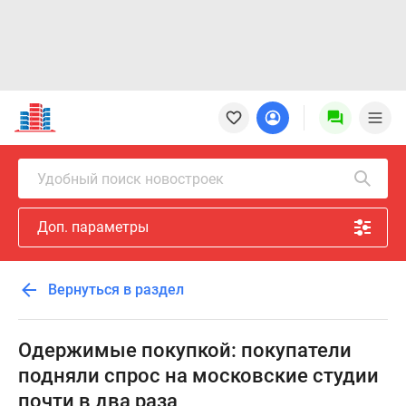
Новостройки
Квартиры
Ипотека
Новостройки
Удобный поиск новостроек
Москвы
Новостройки
Доп. параметры
Подмосковья
Новостройки
Новой
Вернуться в раздел
Москвы
Готовые
новостройки
Одержимые покупкой: покупатели
Новостройки
подняли спрос на московские студии
на
почти в два раза
карте