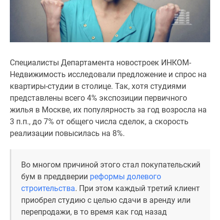
1-
комнатные
2-
комнатные
3-
комнатные
Специалисты Департамента новостроек ИНКОМ-
Квартиры
Недвижимость исследовали предложение и спрос на
на
квартиры-студии в столице. Так, хотя студиями
карте
представлены всего 4% экспозиции первичного
Ипотечный
жилья в Москве, их популярность за год возросла на
калькулятор
3 п.п., до 7% от общего числа сделок, а скорость
Семейная
реализации повысилась на 8%.
ипотека
Военная
Во многом причиной этого стал покупательский
ипотека
бум в преддверии
реформы долевого
Банки
строительства
. При этом каждый третий клиент
и
приобрел студию с целью сдачи в аренду или
программы
перепродажи, в то время как год назад
Медиа