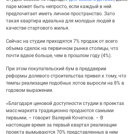
паре может быть непросто, если каждый в ней
поселки
предпочитает иметь личное пространство. Зато
у
такая квартира идеальна для молодых людей в
водоема
качестве стартового жилья.
Коттеджные
поселки
Сейчас на студии приходятся 7% продаж от всего
в
объема сделок на первичном рынке столицы, что
ипотеку
почти вдвое больше, чем в прошлом году (4%).
Бизнес-
центры
При этом покупательский бум в преддверии
Коттеджи
реформы долевого строительства привел к тому, что
Скидки
темпы реализации подобных лотов выросли на 8% в
и
годовом выражении.
акции
Макс
«Благодаря ценовой доступности студии в проектах
масс-маркета традиционно продаются самыми
первыми, – говорит Валерий Кочетков. – В
настоящее время за первый квартал реализации
проекта вымываются 70% представленных в нем