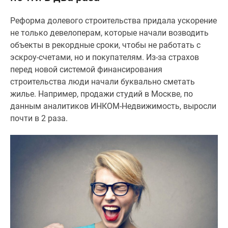
Специальные
Реформа долевого строительства придала ускорение
предложения
не только девелоперам, которые начали возводить
Коммерческие
объекты в рекордные сроки, чтобы не работать с
помещения
эскроу-счетами, но и покупателям. Из-за страхов
Продавцы
перед новой системой финансирования
и
строительства люди начали буквально сметать
застройщики
жилье. Например, продажи студий в Москве, по
Панорамы
данным аналитиков ИНКОМ-Недвижимость, выросли
новостроек
почти в 2 раза.
Видеообзор
новостроек
Экспертиза
новостроек
Экология
Москвы
и
Подмосковья
Студии