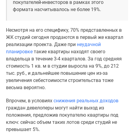
покупателей-инвесторов в рамках этого
Новости
формата насчитывалось не более 19%.
недвижимости
Мнение
эксперта
Несмотря на его специфику, 70% представленных в
Аналитика
ЖК студий сегодня продаются в первый же квартал
рынка
реализации проекта. Даже при
неудачной
Покупателю
планировке
такие квартиры находят своего
Экспертиза
владельца в течение 3-4 кварталов. За год средняя
новостроек
стоимость 1 кв. м в студии выросла на 9%, до 212
Эксперты
тыс. руб., и дальнейшее повышение цен из-за
и
увеличения себестоимости строительства тоже
авторы
весьма вероятно.
О
проекте
Впрочем, в условиях
снижения реальных доходов
Контакты
граждан девелоперы могут найти выход из
Реклама
положения, предложив покупателю квартиры под
на
ключ: сейчас объем таких лотов среди студий не
сайте
превышает 5%.
Vk