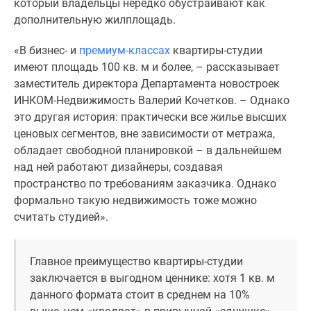
который владельцы нередко обустраивают как
застройщиком
дополнительную жилплощадь.
Rutube
Поиск
«В бизнес- и
премиум-классах
квартиры-студии
дома
имеют площадь 100 кв. м и более, – рассказывает
в
заместитель директора Департамента новостроек
Москве
ИНКОМ-Недвижимость Валерий Кочетков. – Однако
Программа
это другая история: практически все жилье высших
реновации
ценовых сегментов, вне зависимости от метража,
в
обладает свободной планировкой – в дальнейшем
Москве
над ней работают дизайнеры, создавая
Новостройки
пространство по требованиям заказчика. Однако
премиум-
формально такую недвижимость тоже можно
класса
считать студией».
Новостройки
бизнес-
класса
Главное преимущество квартиры-студии
Рассрочка
заключается в выгодном ценнике: хотя 1 кв. м
Траншевая
данного формата стоит в среднем на 10%
ипотека