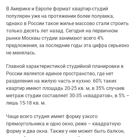
Дзен
В Америке и Европе формат квартир-студий
Машино-
популярен уже на протяжении более полувека,
места
однако в России такое жилье массово стали строить
Апартаменты
только десять лет назад. Сегодня на первичном
#траншевая
рынке Москвы студии занимают всего 4%
ипотека
предложения, за последние годы эта цифра серьезно
#рассрочка
не менялась.
ИТ-
ипотека
Главной характеристикой студийной планировки в
Квартиры
России является единое пространство, где нет
со
разделения на жилую часть и кухню. 60% таких
скидками
квартир имеют площадь 20-25 кв. м, в 35% случаев
до
метраж студии составляет 30-35 «квадратов», в 5% –
41%
лишь 15-18 кв. м.
Видео
Чаще всего студия имеет форму узкого
360°
прямоугольника и одно окно, реже – квадратную
новостроек
форму и два окна. Также у нее может быть балкон,
Субсидированная