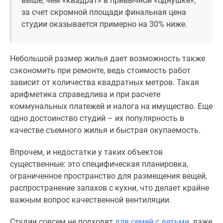
выше, чем «квадрат» в привычной «однушке»,
Дома
за счет скромной площади финальная цена
и
студии оказывается примерно на 30% ниже.
коттеджи
Коттеджные
поселки
Небольшой размер жилья дает возможность также
в
сэкономить при ремонте, ведь стоимость работ
Новой
зависит от количества квадратных метров. Такая
Москве
арифметика справедлива и при расчете
Готовые
коммунальных платежей и налога на имущество. Еще
коттеджные
одно достоинство студий – их популярность в
поселки
качестве съемного жилья и быстрая окупаемость.
Строящиеся
коттеджные
Впрочем, и недостатки у таких объектов
поселки
существенные: это специфическая планировка,
Коттеджные
ограниченное пространство для размещения вещей,
поселки
распространение запахов с кухни, что делает крайне
в
важным вопрос качественной вентиляции.
лесу
Студии совсем не подходят
для семей с детьми
, даже
Коттеджные