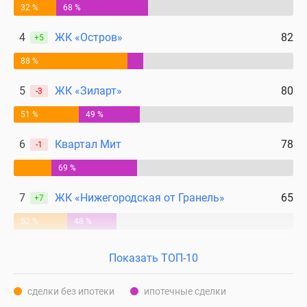
32 %
68 %
4
ЖК «Остров»
82
+5
88 %
5
ЖК «Зиларт»
80
-3
51 %
49 %
6
Квартал Мит
78
-1
69 %
7
ЖК «Нижегородская от Гранель»
65
+7
52 %
48 %
Показать ТОП-10
сделки без ипотеки
ипотечные сделки