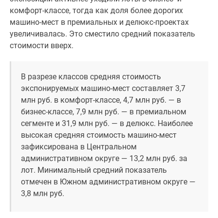
Дома
комфорт-классе, тогда как доля более дорогих
и
машино-мест в премиальных и делюкс-проектах
коттеджи
увеличивалась. Это сместило средний показатель
Коттеджные
стоимости вверх.
поселки
в
В разрезе классов средняя стоимость
Новой
экспонируемых машино-мест составляет 3,7
Москве
млн руб. в комфорт-классе, 4,7 млн руб. — в
Готовые
бизнес-классе, 7,9 млн руб. — в премиальном
коттеджные
сегменте и 31,9 млн руб. — в делюкс. Наиболее
поселки
высокая средняя стоимость машино-мест
Строящиеся
зафиксирована в Центральном
коттеджные
административном округе — 13,2 млн руб. за
поселки
лот. Минимальный средний показатель
Коттеджные
отмечен в Южном административном округе —
поселки
3,8 млн руб.
в
лесу
Коттеджные