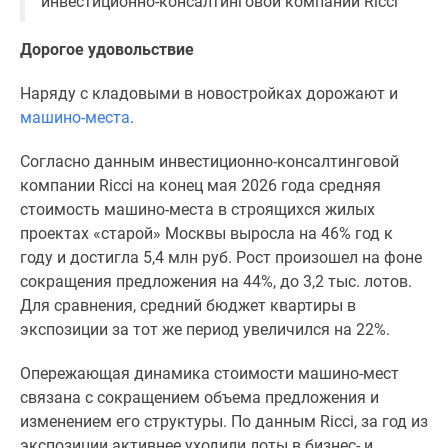
инвестиционно-консалтинговой компании Ricci
застройщиком
Rutube
Дорогое удовольствие
Поиск
дома
Наряду с кладовыми в новостройках дорожают и
в
машино-места
.
Москве
Программа
Согласно данным инвестиционно-консалтинговой
реновации
компании Ricci на конец мая 2026 года средняя
в
стоимость машино-места в строящихся жилых
Москве
проектах «старой» Москвы выросла на 46% год к
Новостройки
году и достигла 5,4 млн руб. Рост произошел на фоне
премиум-
сокращения предложения на 44%, до 3,2 тыс. лотов.
класса
Для сравнения, средний бюджет квартиры в
Новостройки
экспозиции за тот же период увеличился на 22%.
бизнес-
класса
Опережающая динамика стоимости машино-мест
Рассрочка
связана с сокращением объема предложения и
Траншевая
изменением его структуры. По данным Ricci, за год из
ипотека
экспозиции активнее уходили лоты в бизнес- и