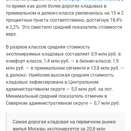
1-
то время как доля более дорогих кладовых в
комнатные
премиальном и делюкс-классе увеличилась на 15 и 2
2-
процентных пункта соответственно, достигнув 18,4%
комнатные
и 2,2%. Это сместило средний показатель стоимости
3-
верх.
комнатные
Квартиры
В разрезе классов средняя стоимость
на
экспонируемых кладовых составляет 0,9 млн руб. в
карте
комфорт-классе, 1,4 млн руб. — в бизнес-классе, 1,9
Ипотечный
млн руб. — в премиальном сегменте и 13,8 млн руб. —
калькулятор
в делюкс. Наиболее высокая средняя стоимость
Семейная
кладовых зафиксирована в Центральном
ипотека
административном округе — 5,0 млн руб. за лот.
Военная
Минимальный средний показатель отмечен в
ипотека
Северном административном округе — 0,7 млн руб.
Банки
и
программы
Самая дорогая кладовая на первичном рынке
Медиа
жилья Москвы экспонируется за 20,8 млн