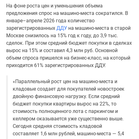
На фоне роста цен и уменьшения объема
поселки
предложения спрос на машино-места сократился. В
у
январе–апреле 2026 года количество
водоема
зарегистрированных
ДДУ
на машино-места в старой
Коттеджные
Москве снизилось на 15% год к году, до 3,9 тыс.
поселки
сделок. При этом средний бюджет покупки в сделках
в
вырос на 15% и составил 4,3 млн руб. Основной
ипотеку
объем спроса пришелся на бизнес-класс, на который
Бизнес-
приходится 61% зарегистрированных ДДУ.
центры
Коттеджи
Скидки
«Параллельный рост цен на машино-места и
и
кладовые создает для покупателей новостроек
акции
двойную финансовую нагрузку. Если средний
Макс
бюджет покупки квартиры вырос на 22%, то
стоимость полноценного лота с паркингом и
келлером оказывается уже существенно выше.
Сегодня средняя стоимость кладовой
составляет 1,6 млн рублей, машино-места — 5,4