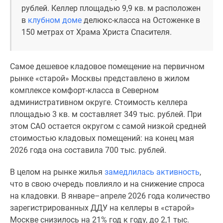
Новости
рублей. Келлер площадью 9,9 кв. м расположен
недвижимости
в
клубном доме
делюкс-класса на Остоженке в
Мнение
150 метрах от Храма Христа Спасителя.
эксперта
Аналитика
Самое дешевое кладовое помещение на первичном
рынка
рынке «старой» Москвы представлено в жилом
Покупателю
комплексе комфорт-класса в Северном
Экспертиза
административном округе. Стоимость келлера
новостроек
площадью 3 кв. м составляет 349 тыс. рублей. При
Эксперты
этом САО остается округом с самой низкой средней
и
стоимостью кладовых помещений: на конец мая
авторы
2026 года она составила 700 тыс. рублей.
О
проекте
В целом на рынке жилья
замедлилась активность
,
Контакты
что в свою очередь повлияло и на снижение спроса
Реклама
на кладовки. В январе–апреле 2026 года количество
на
зарегистрированных ДДУ на келлеры в «старой»
сайте
Москве снизилось на 21% год к году, до 2,1 тыс.
Vk