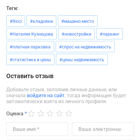
Теги:
#Ricci
#кладовки
#машино-место
#Наталия Кузнецова
#новостройки
#паркинг
#платная парковка
#спрос на недвижимость
#статистика и цены
#цены недвижимость
Оставить отзыв
Добавьте отзыв, заполнив личные данные, или
сначала
войдите на сайт
, тогда информация будет
автоматически взята из личного профиля.
Оценка
*