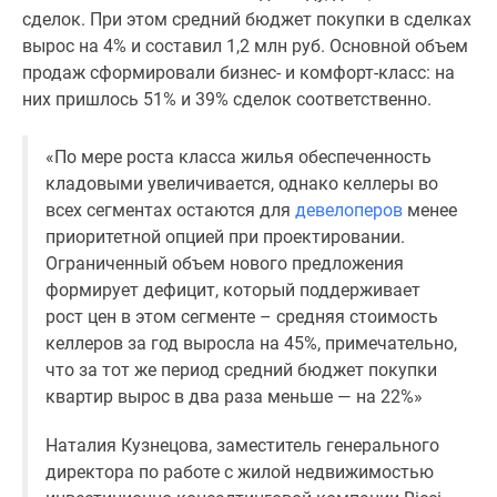
сделок. При этом средний бюджет покупки в сделках
Дзен
вырос на 4% и составил 1,2 млн руб. Основной объем
Машино-
продаж сформировали бизнес- и комфорт-класс: на
места
них пришлось 51% и 39% сделок соответственно.
Апартаменты
#траншевая
«По мере роста класса жилья обеспеченность
ипотека
кладовыми увеличивается, однако келлеры во
#рассрочка
всех сегментах остаются для
девелоперов
менее
ИТ-
приоритетной опцией при проектировании.
ипотека
Ограниченный объем нового предложения
Квартиры
формирует дефицит, который поддерживает
со
рост цен в этом сегменте – средняя стоимость
скидками
келлеров за год выросла на 45%, примечательно,
до
что за тот же период средний бюджет покупки
41%
квартир вырос в два раза меньше — на 22%»
Видео
360°
Наталия Кузнецова, заместитель генерального
новостроек
директора по работе с жилой недвижимостью
Субсидированная