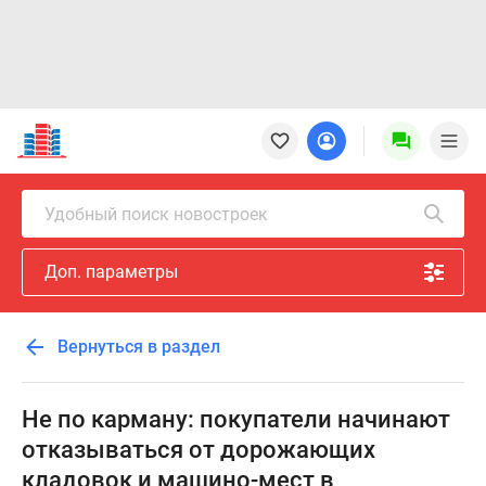
Новостройки
Квартиры
Ипотека
Новостройки
Удобный поиск новостроек
Москвы
Новостройки
Доп. параметры
Подмосковья
Новостройки
Новой
Вернуться в раздел
Москвы
Готовые
новостройки
Не по карману: покупатели начинают
Новостройки
отказываться от дорожающих
на
кладовок и машино-мест в
карте