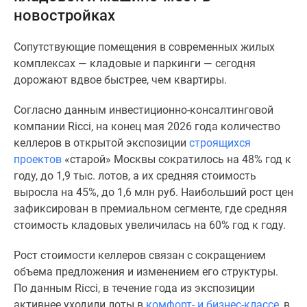
новостройках
Специальные
предложения
Сопутствующие помещения в современных жилых
Коммерческие
комплексах — кладовые и паркинги — сегодня
помещения
дорожают вдвое быстрее, чем квартиры.
Продавцы
и
Согласно данным инвестиционно-консалтинговой
застройщики
компании
Ricci, на конец мая 2026 года количество
Панорамы
келлеров в открытой экспозиции
строящихся
новостроек
проектов
«старой» Москвы сократилось на 48% год к
Видеообзор
году, до 1,9 тыс. лотов, а их средняя стоимость
новостроек
выросла на 45%, до 1,6 млн руб. Наибольший рост цен
Экспертиза
зафиксирован в премиальном сегменте, где средняя
новостроек
стоимость кладовых увеличилась на 60% год к году.
Экология
Москвы
Рост стоимости келлеров связан с сокращением
и
объема предложения и изменением его структуры.
Подмосковья
По данным Ricci, в течение года из экспозиции
Студии
активнее уходили лоты в
комфорт- и бизнес-классе
, в