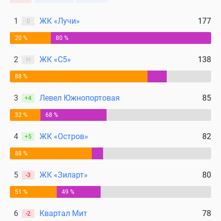
1
ЖК «Лучи»
177
0
20 %
80 %
2
ЖК «С5»
138
Н
88 %
3
Левел Южнопортовая
85
+4
32 %
68 %
4
ЖК «Остров»
82
+5
88 %
5
ЖК «Зиларт»
80
-3
51 %
49 %
6
Квартал Мит
78
-2