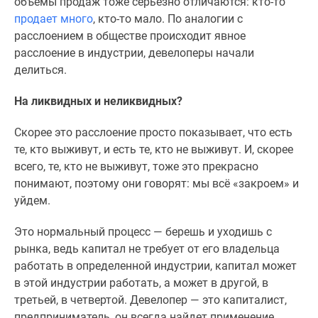
объемы продаж тоже серьезно отличаются: кто-то
Новости
продает много
, кто-то мало. По аналогии с
недвижимости
расслоением в обществе происходит явное
Мнение
расслоение в индустрии, девелоперы начали
эксперта
делиться.
Аналитика
рынка
На ликвидных и неликвидных?
Покупателю
Экспертиза
Скорее это расслоение просто показывает, что есть
новостроек
те, кто выживут, и есть те, кто не выживут. И, скорее
Эксперты
всего, те, кто не выживут, тоже это прекрасно
и
понимают, поэтому они говорят: мы всё «закроем» и
авторы
уйдем.
О
проекте
Это нормальный процесс — берешь и уходишь с
Контакты
рынка, ведь капитал не требует от его владельца
Реклама
работать в определенной индустрии, капитал может
на
в этой индустрии работать, а может в другой, в
сайте
третьей, в четвертой. Девелопер — это капиталист,
Vk
предприниматель, он всегда найдет применение