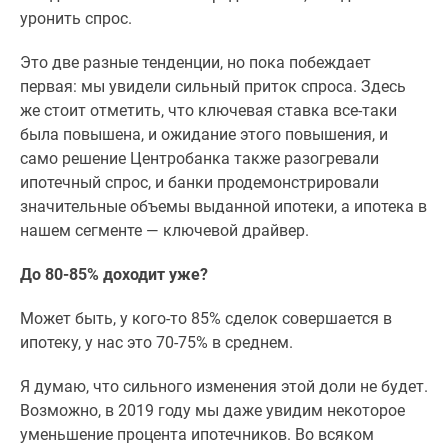
Дома
уронить спрос.
и
коттеджи
Это две разные тенденции, но пока побеждает
Коттеджные
первая: мы увидели сильный приток спроса. Здесь
поселки
же стоит отметить, что ключевая ставка все-таки
в
была повышена, и ожидание этого повышения, и
Новой
само решение Центробанка также разогревали
Москве
ипотечный спрос, и банки продемонстрировали
Готовые
значительные объемы выданной ипотеки, а ипотека в
коттеджные
нашем сегменте — ключевой драйвер.
поселки
До 80-85% доходит уже?
Строящиеся
коттеджные
Может быть, у кого-то 85% сделок совершается в
поселки
ипотеку, у нас это 70-75% в среднем.
Коттеджные
поселки
Я думаю, что сильного изменения этой доли не будет.
в
Возможно, в 2019 году мы даже увидим некоторое
лесу
уменьшение процента ипотечников. Во всяком
Коттеджные