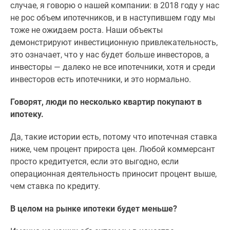
случае, я говорю о нашей компании: в 2018 году у нас
поселки
не рос объем ипотечников, и в наступившем году мы
у
тоже не ожидаем роста. Наши объекты
водоема
демонстрируют инвестиционную привлекательность,
Коттеджные
это означает, что у нас будет больше инвесторов, а
поселки
инвесторы — далеко не все ипотечники, хотя и среди
в
инвесторов есть ипотечники, и это нормально.
ипотеку
Бизнес-
Говорят, люди по несколько квартир покупают в
центры
ипотеку.
Коттеджи
Скидки
Да, такие истории есть, потому что ипотечная ставка
и
ниже, чем процент прироста цен. Любой коммерсант
акции
просто кредитуется, если это выгодно, если
Макс
операционная деятельность приносит процент выше,
чем ставка по кредиту.
В целом на рынке ипотеки будет меньше?