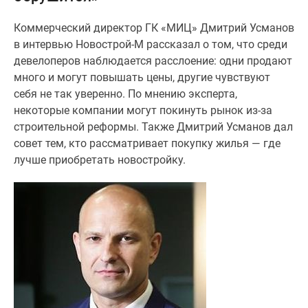
Специальные
Коммерческий директор ГК «МИЦ» Дмитрий Усманов
предложения
в интервью Новострой-М рассказал о том, что среди
Коммерческие
девелоперов наблюдается расслоение: одни продают
помещения
много и могут повышать цены, другие чувствуют
Продавцы
себя не так уверенно. По мнению эксперта,
и
некоторые компании могут покинуть рынок из-за
застройщики
строительной реформы. Также Дмитрий Усманов дал
Панорамы
совет тем, кто рассматривает покупку жилья — где
новостроек
лучше приобретать новостройку.
Видеообзор
новостроек
Экспертиза
новостроек
Экология
Москвы
и
Подмосковья
Студии