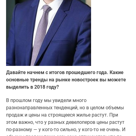
1-
комнатные
2-
комнатные
3-
комнатные
Квартиры
на
карте
Ипотечный
Давайте начнем с итогов прошедшего года. Какие
калькулятор
основные тренды на рынке новостроек вы можете
Семейная
выделить в 2018 году?
ипотека
Военная
В прошлом году мы увидели много
ипотека
разнонаправленных тенденций, но в целом объемы
Банки
продаж и цены на строящееся жилье растут. При
и
этом важно, что у разных девелоперов цены растут
программы
по-разному — у кого-то сильно, у кого-то не очень. И
Медиа