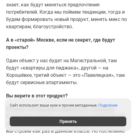
знает, как будут меняться предпочтения
потребителей. Когда мы поймем тенденции, тогда и
будем формировать новый продукт, менять микс по
квартирам, благоустройство.
А в «старой» Москве, если не секрет, где будут
проекты?
Один объект у нас будет на Магистральной, там
будут «квартиры для пиджака», другой — на
Хорошёвке, третий объект — это «Павелецкая», там
будут сервисные апартаменты.
Вы верите в этот продукт?
Сайт использует ваши куки и прочие метаданные.
Подробнее
Конечно. Он повышает мобильность населения.
Кстати, хочу сказать, что у богатых людей в России
Принять
мобильность высокая, поэтому наши апартаменты
мы строим как раз в данном классе. Но постепенно