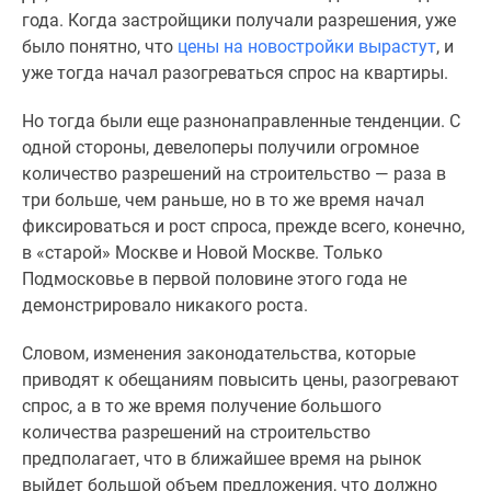
застройщиком
года. Когда застройщики получали разрешения, уже
Rutube
было понятно, что
цены на новостройки вырастут
, и
Поиск
уже тогда начал разогреваться спрос на квартиры.
дома
в
Но тогда были еще разнонаправленные тенденции. С
Москве
одной стороны, девелоперы получили огромное
Программа
количество разрешений на строительство — раза в
реновации
три больше, чем раньше, но в то же время начал
в
фиксироваться и рост спроса, прежде всего, конечно,
Москве
в «старой» Москве и Новой Москве. Только
Новостройки
Подмосковье в первой половине этого года не
премиум-
демонстрировало никакого роста.
класса
Новостройки
Словом, изменения законодательства, которые
бизнес-
приводят к обещаниям повысить цены, разогревают
класса
спрос, а в то же время получение большого
Рассрочка
количества разрешений на строительство
Траншевая
предполагает, что в ближайшее время на рынок
ипотека
выйдет большой объем предложения, что должно