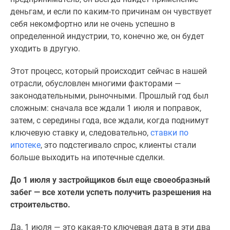
Дзен
деньгам, и если по каким-то причинам он чувствует
Машино-
себя некомфортно или не очень успешно в
места
определенной индустрии, то, конечно же, он будет
Апартаменты
уходить в другую.
#траншевая
Этот процесс, который происходит сейчас в нашей
ипотека
отрасли, обусловлен многими факторами —
#рассрочка
законодательными, рыночными. Прошлый год был
ИТ-
сложным: сначала все ждали 1 июля и поправок,
ипотека
затем, с середины года, все ждали, когда поднимут
Квартиры
ключевую ставку и, следовательно,
ставки по
со
ипотеке
, это подстегивало спрос, клиенты стали
скидками
больше выходить на ипотечные сделки.
до
41%
До 1 июля у застройщиков был еще своеобразный
Видео
забег — все хотели успеть получить разрешения на
360°
строительство.
новостроек
Субсидированная
Да, 1 июля — это какая-то ключевая дата в эти два