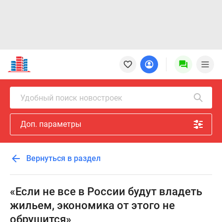
Новостройки
Квартиры
Ипотека
Новостройки
Удобный поиск новостроек
Москвы
Новостройки
Доп. параметры
Подмосковья
Новостройки
Новой
Вернуться в раздел
Москвы
Готовые
новостройки
«Если не все в России будут владеть
Новостройки
жильем, экономика от этого не
на
обрушится»
карте