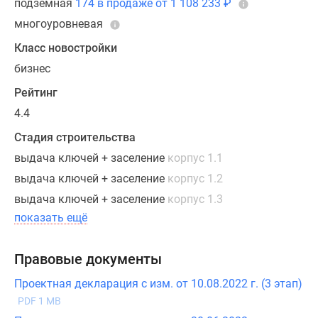
подземная
174 в продаже от 1 108 233
₽
в
многоуровневая
пол,
Класс новостройки
а
в
бизнес
многоквартирном
Рейтинг
жилье
4.4
есть
дополнительные
Стадия строительства
санузлы.
выдача ключей + заселение
корпус 1.1
Высота
выдача ключей + заселение
корпус 1.2
потолков
выдача ключей + заселение
корпус 1.3
в
показать ещё
помещениях
-
от
Правовые документы
3
Проектная декларация с изм. от 10.08.2022 г. (3 этап)
метров.
PDF 1 MB
Площадь