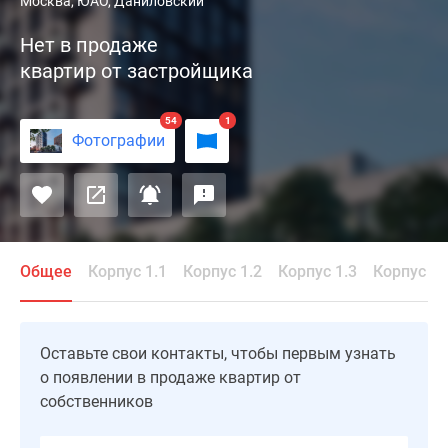
Жилой
Москва, ЮАО, Даниловский
комплекс
Нет в продаже
«Резиденции
квартир от застройщика
композиторов»
(AFI
Residence
54
1
Фотографии
Павелецкая)
состоит
из
нескольких
многоквартирных
корпусов
Общее
Корпус 1.1
Корпус 1.2
Корпус 1.3
Корпус 1.
бизнес
класса,
каждый
Оставьте свои контакты, чтобы первым узнать
из
о появлении в продаже квартир от
которых
собственников
возведен
по