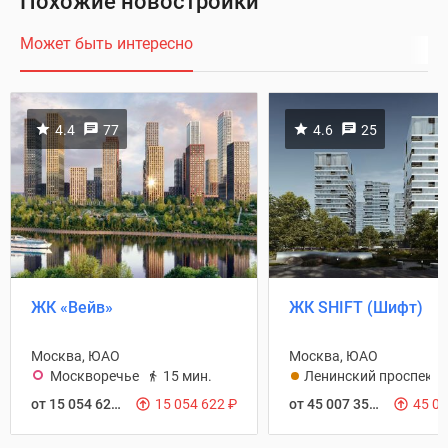
Похожие новостройки
Может быть интересно
4.4
77
4.6
25
ЖК «Вейв»
ЖК SHIFT (Шифт)
Москва, ЮАО
Москва, ЮАО
Москворечье
15 мин.
Ленинский проспект
от 15 054 622
₽
15 054 622
₽
от 45 007 350
₽
45 0