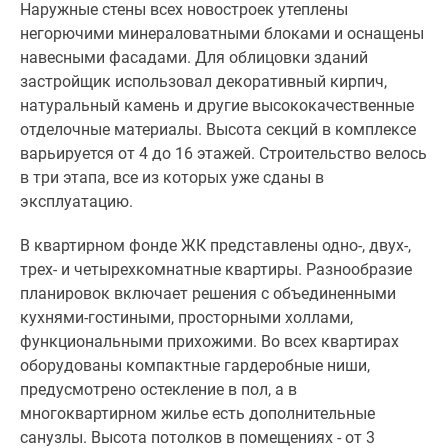
Наружные стены всех новостроек утеплены
интернета,
негорючими минераловатными блоками и оснащены
гидроизоляцию
навесными фасадами. Для облицовки зданий
«мокрых»
застройщик использовал декоративный кирпич,
зон
натуральный камень и другие высококачественные
и
отделочные материалы. Высота секций в комплексе
выравнивание
варьируется от 4 до 16 этажей. Строительство велось
поверхностей.
в три этапа, все из которых уже сданы в
эксплуатацию.
Квартиры
в
В квартирном фонде ЖК представлены одно-, двух-,
ЖК
трех- и четырехкомнатные квартиры. Разнообразие
«Резиденции
планировок включает решения с объединенными
композиторов»
кухнями-гостиными, просторными холлами,
от
функциональными прихожими. Во всех квартирах
застройщика
оборудованы компактные гардеробные ниши,
распроданы.
предусмотрено остекление в пол, а в
многоквартирном жилье есть дополнительные
санузлы. Высота потолков в помещениях - от 3