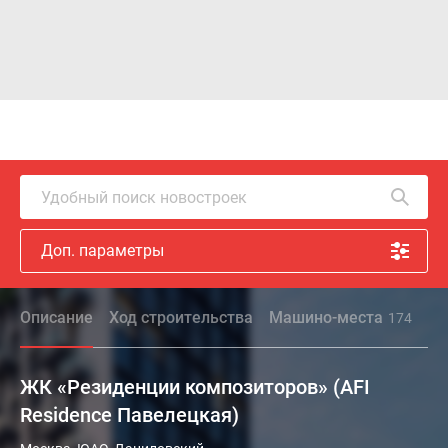
Удобный поиск новостроек
Доп. параметры
Описание
Ход строительства
Машино-места
О
174
ЖК «Резиденции композиторов» (AFI
Residence Павелецкая)