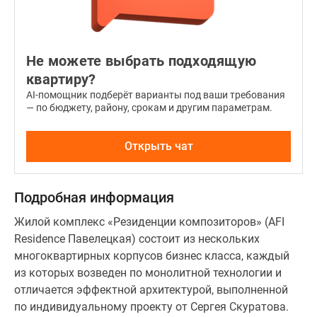
установке
входных
дверей,
Не можете выбрать подходящую
оконных
стеклопакетов
квартиру?
с
AI-помощник подберёт варианты под ваши требования
— по бюджету, району, срокам и другим параметрам.
улучшенной
звукоизоляцией,
отопительного
Открыть чат
оборудования
и
Подробная информация
приборов
учета,
Жилой комплекс «Резиденции композиторов» (AFI
подключение
Residence Павелецкая) состоит из нескольких
всех
многоквартирных корпусов бизнес класса, каждый
коммуникаций
из которых возведен по монолитной технологии и
вплоть
отличается эффектной архитектурой, выполненной
до
по индивидуальному проекту от Сергея Скуратова.
скоростного