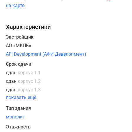
которых
на карте
уже
сданы
в
Характеристики
эксплуатацию.
Застройщик
В
АО «МКПК»
квартирном
AFI Development (АФИ Девелопмент)
фонде
Срок сдачи
ЖК
представлены
сдан
корпус 1.1
одно-,
сдан
корпус 1.2
двух-,
сдан
корпус 1.3
трех-
показать ещё
и
четырехкомнатные
Тип здания
квартиры.
монолит
Разнообразие
Этажность
планировок