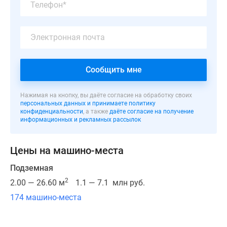
монолитной
технологии
и
отличается
эффектной
архитектурой,
Сообщить мне
выполненной
по
Нажимая на кнопку, вы даёте согласие на обработку своих
индивидуальному
персональных данных и принимаете политику
конфиденциальности
, а также
даёте согласие на получение
проекту
информационных и рекламных рассылок
от
Сергея
Цены на машино-места
Скуратова.
Наружные
Подземная
стены
2
2.00 — 26.60 м
1.1 — 7.1 млн руб.
всех
174 машино-места
новостроек
утеплены
негорючими