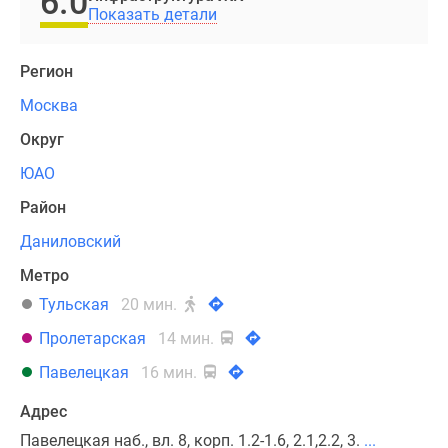
6.0
отделочные
Показать детали
материалы.
Высота
Регион
секций
в
Москва
комплексе
Округ
варьируется
от
ЮАО
4
Район
до
16
Даниловский
этажей.
Метро
Строительство
Тульская
20 мин.
велось
в
Пролетарская
14 мин.
три
Павелецкая
16 мин.
этапа,
все
Адрес
из
Павелецкая наб., вл. 8, корп. 1.2-1.6, 2.1,2.2, 3.
...