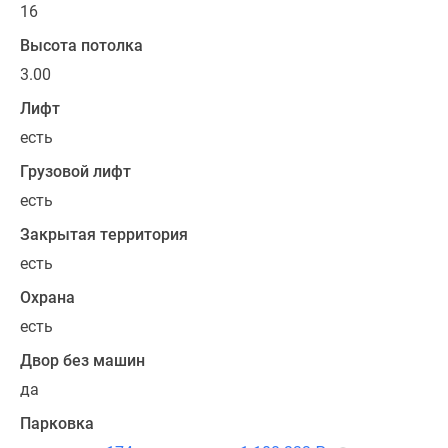
16
включает
решения
Высота потолка
с
3.00
объединенными
Лифт
кухнями-
гостиными,
есть
просторными
Грузовой лифт
холлами,
есть
функциональными
прихожими.
Закрытая территория
Во
есть
всех
Охрана
квартирах
оборудованы
есть
компактные
Двор без машин
гардеробные
да
ниши,
предусмотрено
Парковка
остекление