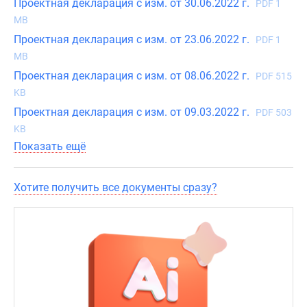
Проектная декларация с изм. от 30.06.2022 г.
недвижимости
PDF 1
в
MB
новостройке
Проектная декларация с изм. от 23.06.2022 г.
PDF 1
—
MB
57.7-
Проектная декларация с изм. от 08.06.2022 г.
PDF 515
141
KB
квадратных
Проектная декларация с изм. от 09.03.2022 г.
PDF 503
метров.
KB
Показать ещё
Готовое
жилье
передается
Хотите получить все документы сразу?
без
отделки.
Застройщик
осуществил
комплекс
работ
по