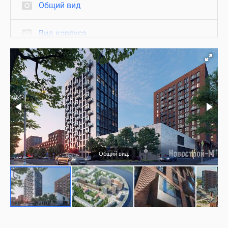
Общий вид
Вид корпуса
Фасад
Вид из окон
Благоустройство
Подъезд
Общий вид.
Квартиры с отделкой
Коммерция