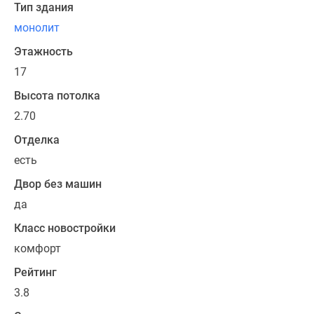
м,
Тип здания
некоторые
монолит
из
них
Этажность
доступны
17
к
Высота потолка
объединению,
2.70
за
счет
Отделка
чего
есть
функциональная
Двор без машин
площадь
увеличится.
да
В
Класс новостройки
ассортименте
комфорт
планировок
представлены
Рейтинг
форматы
3.8
«евро»