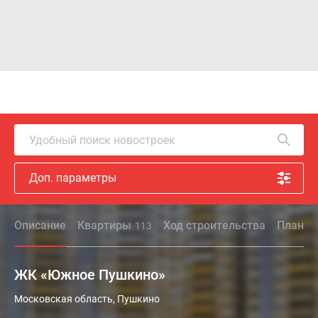
Удобный поиск новостроек
Доп. параметры
Описание
Квартиры
Ход строительства
Планир
113
ЖК «Южное Пушкино»
Жилой
Московская область, Пушкино
комплекс