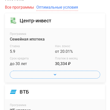
Выезд
Все программы
Оптимальные условия
в
Москву
Центр-инвест
на
электропоезде
Программа
займет
Семейная ипотека
40
минут.
Ставка
Нач. взнос
5.9
от 20.01%
Современная
Срок кредита
Платеж в месяц
до 30 лет
30,334 ₽
архитектура
корпусов
разработана
девелопером
«РосЕвроСити»
ВТБ
с
акцентом
на
Программа