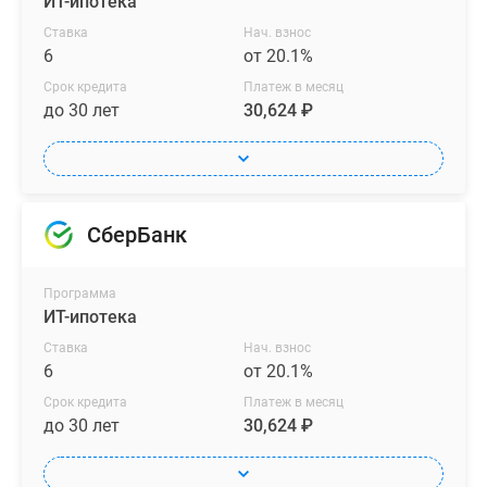
ИТ-ипотека
комфорт
жителей.
Ставка
Нач. взнос
6
от 20.1%
Светлые
дома
Срок кредита
Платеж в месяц
с
до 30 лет
30,624 ₽
яркими
желтыми,
зелеными
и
СберБанк
оранжевыми
акцентами
гармонично
Программа
ИТ-ипотека
дополняют
застройку
Ставка
Нач. взнос
ближнего
6
от 20.1%
Подмосковья,
Срок кредита
Платеж в месяц
а
до 30 лет
30,624 ₽
их
большие