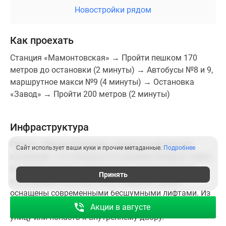
ЖК скорее подойдет тем, у кого в семье есть
Новостройки рядом
автомобиль, и тем, кто работает не в Москве, а
поблизости — в Пушкино, Мытищах, Королеве,
Как проехать
Ивантеевке или Щелково.
Станция «Мамонтовская» → Пройти пешком 170
Комплекс имеет множество преимуществ, в том
метров до остановки (2 минуты) → Автобусы №8 и 9,
числе понятные планировки, малое число квартир на
маршрутное макси №9 (4 минуты) → Остановка
этаже — по 4 в каждой секции, безопасный
«Завод» → Пройти 200 метров (2 минуты)
благоустроенный двор и живописное окружение.
Инфраструктура
Проект «Южное Пушкино» создан по авторской
Сайт использует ваши куки и прочие метаданные.
Подробнее
концепции, что отражается в дизайне входных групп.
На первых этажах оборудованы помещения для
Принять
консьержей и уютные зоны ожидания. Дома
оснащены современными бесшумными лифтами. Из
любого подъезда можно выйти сразу на Школьную
Акции в августе
улицу или попасть к внутреннему двору.