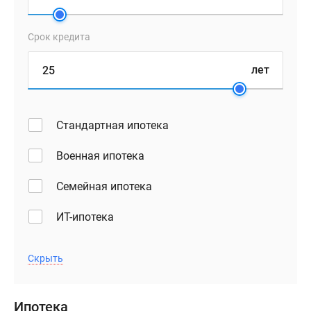
автобусных
остановок.
Срок кредита
За
15
лет
минут
на
автобусе
Стандартная ипотека
можно
добраться
Военная ипотека
до
железнодорожной
Семейная ипотека
платформы
«Мамонтовская»,
ИТ-ипотека
за
20
минут
Скрыть
до
станции
Ипотека
«Пушкино».