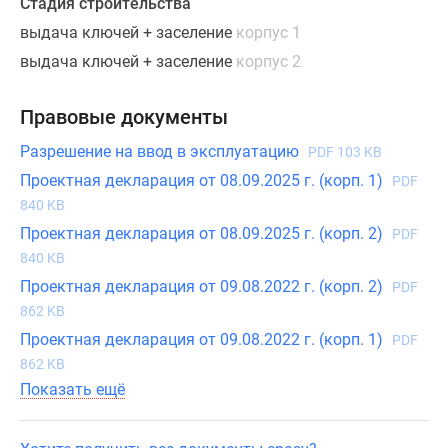
Стадия строительства
с
выдача ключей + заселение
корпус 1
объединенными
кухнями-
выдача ключей + заселение
корпус 2
гостиными,
традиционные
Правовые документы
лоты
Разрешение на ввод в эксплуатацию
с
PDF 103 KB
просторной
Проектная декларация от 08.09.2025 г. (корп. 1)
PDF
кухней
840 KB
и
Проектная декларация от 08.09.2025 г. (корп. 2)
PDF
изолированными
840 KB
спальнями,
Проектная декларация от 09.08.2022 г. (корп. 2)
PDF
также
862 KB
есть
Проектная декларация от 09.08.2022 г. (корп. 1)
PDF
варианты
862 KB
для
Показать ещё
больших
семей
с