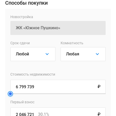
доехать
Способы покупки
до
Химок,
Новостройка
за
50
минут
–
Срок сдачи
Комнатность
до
аэропорта
«Шереметьево».
Для
удобства
Стоимость недвижимости
пешеходов,
использующих
₽
общественный
транспорт,
рядом
Первый взнос
обустроено
множество
30.1%
₽