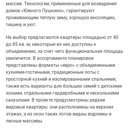
могут
массив. Технологии, примененные для возведения
подобрать
домов «Южного Пушкино», гарантируют
квартиру
проживающим теплую зиму, хорошую инсоляцию,
с
тишину и уют.
предчистовой
отделкой
На выбор предлагаются квартиры площадью от 40
или
до 85 кв. м, некоторые из них доступны к
без
объединению, за счет чего функциональная площадь
отделки.
увеличится. В ассортименте планировок
Высота
представлены форматы «евро» с объединенными
потолков
кухнями-гостиными, традиционные лоты с
в
просторной кухней и изолированными спальнями,
типовых
также есть варианты для больших семей с детскими
планировках
зонами, отдельными гардеробными и несколькими
–
санузлами. В проекте предусмотрены редкие
2,7
видовые квартиры: они расположены на верхних
метра,
этажах, а из окон таких лотов видны водоемы и
максимальное
лесные массивы.
количество