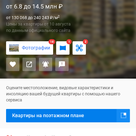
от 6.8 до 14.5 млн
₽
«Южное
Пушкино»
2
от 130 068 до 240 243
₽
/м
состоит
Цены за квартиры
от
10 августа
из
по данным официального сайта
двух
17-
18
1
2
Фотографии
этажных
монолитно-
кирпичных
домов
комфорт-
класса
Оцените местоположение, видовые характеристики и
и
инсоляцию вашей будущей квартиры с помощью нашего
сервиса
находится
в
Квартиры на поэтажном плане
20
минутах
езды