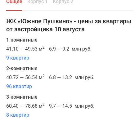
Общее
Корпус 1
Корпус 2
от
Москвы,
на
ЖК «Южное Пушкино» - цены за квартиры
территории
от застройщика 10 августа
города
Пушкино.
1-комнатные
Дома
2
41.10 — 49.53 м
6.9 — 9.2 млн руб.
возведены
9 квартир
в
2-комнатные
микрорайоне
Мамонтовка,
2
40.72 — 56.54 м
6.8 — 13.2 млн руб.
окружение
96 квартир
которого
3-комнатные
наполнено
2
природой:
60.40 — 78.68 м
9.7 — 14.5 млн руб.
здесь
8 квартир
протекает
река
Уча,