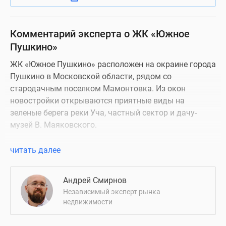
Комментарий эксперта о ЖК «Южное
Пушкино»
ЖК «Южное Пушкино» расположен на окраине города
Пушкино в Московской области, рядом со
стародачным поселком Мамонтовка. Из окон
новостройки открываются приятные виды на
зеленые берега реки Уча, частный сектор и дачу-
музей В. Маяковского.
Надежность застройщика
читать далее
ЖК «Южное Пушкино» реализуется силами
Андрей Смирнов
застройщика «РосЕвроСити». В 2007 году эта
Независимый эксперт рынка
компания была выделена в самостоятельную из
недвижимости
состава «РосЕвроДевелопмент» и с тех пор успела
построить несколько объектов жилой и