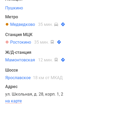
лес.
Пушкино
Метро
Удобный
выезд
Медведково
35 мин.
к
Станция МЦК
столице
Ростокино
35 мин.
обеспечивает
Ярославское
Ж/Д-станция
шоссе.
Мамонтовская
12 мин.
По
платной
Шоссе
трассе
Ярославское
18 км от МКАД
Мытищинская
Адрес
хорда
можно
ул. Школьная, д. 28, корп. 1, 2
за
на карте
30
минут