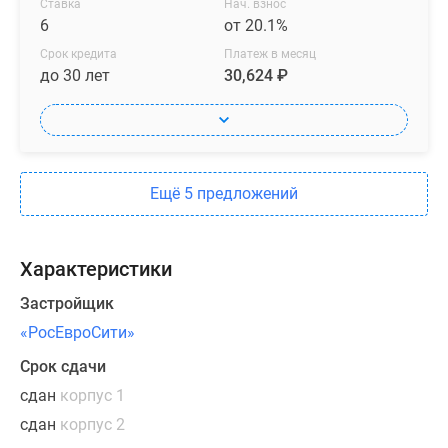
Ставка
Нач. взнос
теплую
6
от 20.1%
зиму,
Срок кредита
Платеж в месяц
хорошую
до 30 лет
30,624 ₽
инсоляцию,
тишину
и
уют.
Ещё 5 предложений
На
выбор
предлагаются
Характеристики
квартиры
Застройщик
площадью
от
«РосЕвроСити»
40
Срок сдачи
до
сдан
корпус 1
85
сдан
корпус 2
кв.