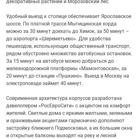
декоративных растений и Морозовский лес.
«Арт-
деко»,
Удобный выезд к столице обеспечивает Ярославское
отличающийся
шоссе. По платной трассе Мытищинская хорда
контрастными
можно за 30 минут доехать до Химок, за 50 минут –
цветовыми
до аэропорта «Шереметьево». Для удобства
сочетаниями.
пешеходов, использующих общественный транспорт,
Все
рядом обустроено множество автобусных остановок.
предложенные
За 15 минут на автобусе можно добраться до
дизайны
железнодорожной платформы «Мамонтовская», за
доступны
20 минут до станции «Пушкино». Выезд в Москву на
в
электропоезде займет 40 минут.
светлом
и
Современная архитектура корпусов разработана
темном
девелопером «РосЕвроСити» с акцентом на комфорт
варианте.
жителей. Светлые дома с яркими желтыми, зелеными
Кроме
и оранжевыми акцентами гармонично дополняют
того,
застройку ближнего Подмосковья, а их большие окна
покупатели
и открытые балконы выходят на реку и лесной