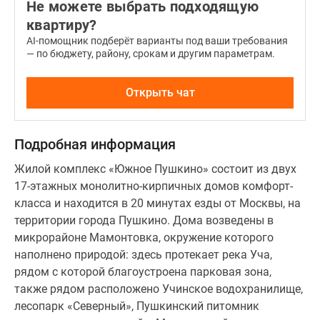
Не можете выбрать подходящую
с
квартиру?
готовой
отделкой
AI-помощник подберёт варианты под ваши требования
— по бюджету, району, срокам и другим параметрам.
«под
ключ»,
для
Открыть чат
которой
предоставлено
Подробная информация
4
стиля:
Жилой комплекс «Южное Пушкино» состоит из двух
традиционная
17-этажных монолитно-кирпичных домов комфорт-
классика,
класса и находится в 20 минутах езды от Москвы, на
яркий
территории города Пушкино. Дома возведены в
стиль
микрорайоне Мамонтовка, окружение которого
«Фьюжн»,
наполнено природой: здесь протекает река Уча,
современный
рядом с которой благоустроена парковая зона,
лаконичный
также рядом расположено Учинское водохранилище,
стиль
лесопарк «Северный», Пушкинский питомник
и