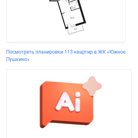
а
из
окон
таких
лотов
видны
водоемы
Посмотреть планировки 113 квартир в ЖК «Южное
и
Пушкино»
лесные
массивы.
Купить
квартиру
в
жилом
комплексе
«Южное
Пушкино»
можно