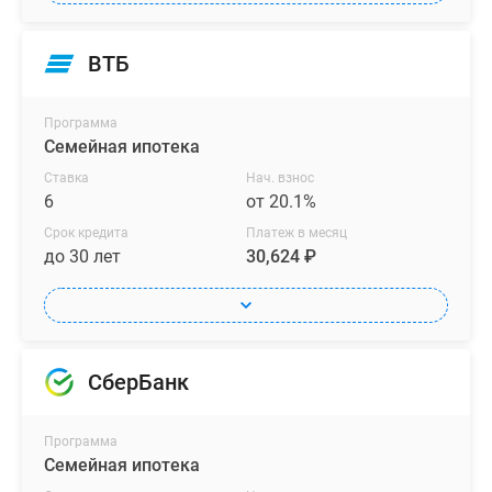
окна
и
ВТБ
открытые
балконы
выходят
Программа
на
Семейная ипотека
реку
Ставка
Нач. взнос
и
6
от 20.1%
лесной
Срок кредита
Платеж в месяц
массив.
до 30 лет
30,624 ₽
Технологии,
примененные
для
возведения
СберБанк
домов
«Южного
Пушкино»,
Программа
гарантируют
Семейная ипотека
проживающим