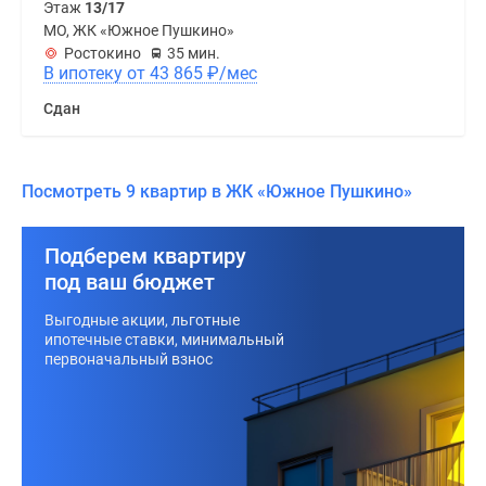
Этаж
13/17
МО, ЖК «Южное Пушкино»
Ростокино
35 мин.
В ипотеку от 43 865
₽
/мес
Сдан
Посмотреть 9 квартир в ЖК «Южное Пушкино»
Подберем квартиру
под ваш бюджет
Выгодные акции, льготные
ипотечные ставки, минимальный
первоначальный взнос