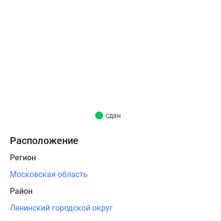
10
минут,
до
международного
аэропорта
«Домодедово»
можно
доехать
за
40
сдан
минут
на
Расположение
автомобиле.
Регион
Проект
Московская область
состоит
Район
из
двух
Ленинский городской округ
монолитных