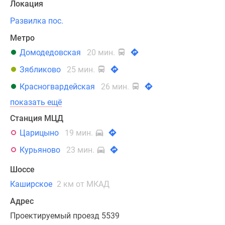
Локация
корпусов
Развилка пос.
высотой
в
Метро
17
Домодедовская
20 мин.
этажей.
Зябликово
25 мин.
Теплые
бежевые
Красногвардейская
26 мин.
и
показать ещё
белые
Станция МЦД
оттенки
на
Царицыно
19 мин.
фасадах
Курьяново
23 мин.
гармонично
сочетаются
Шоссе
друг
Каширское
2 км от МКАД
с
Адрес
другом.
Здания
Проектируемый проезд 5539