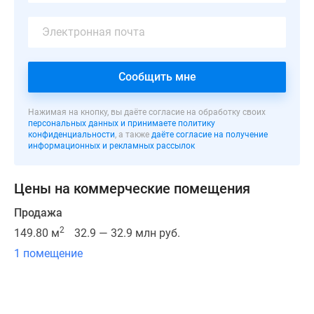
от
Каширского
шоссе
и
МКАД,
Сообщить мне
в
шаговой
Нажимая на кнопку, вы даёте согласие на обработку своих
доступности
персональных данных и принимаете политику
конфиденциальности
, а также
даёте согласие на получение
–
информационных и рекламных рассылок
большой
лесопарк
Цены на коммерческие помещения
и
пруд.
Продажа
Путь
2
149.80 м
32.9 — 32.9 млн руб.
до
1 помещение
станции
метро
«Домодедовская»
займет