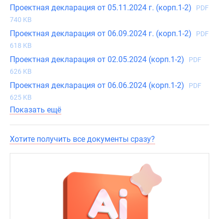
Проектная декларация от 05.11.2024 г. (корп.1-2)
окнами
PDF
на
740 KB
2
Проектная декларация от 06.09.2024 г. (корп.1-2)
PDF
стороны,
618 KB
остекленными
Проектная декларация от 02.05.2024 (корп.1-2)
PDF
лоджиями,
626 KB
потолками
Проектная декларация от 06.06.2024 (корп.1-2)
PDF
выше
625 KB
3
Показать ещё
метров,
просторными
гостиными,
Хотите получить все документы сразу?
разнесенными
спальнями,
помещениями
для
работы,
стирки