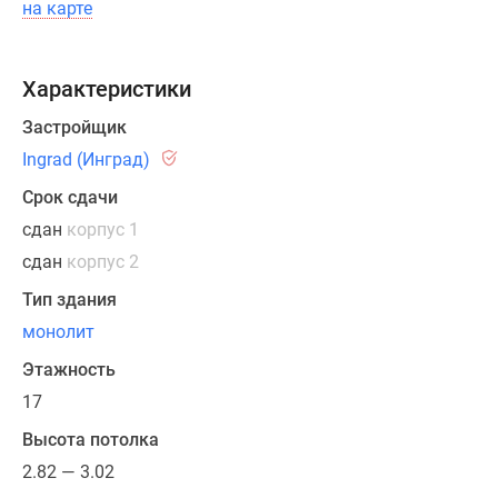
визуально
на карте
разделены
четкими
горизонтальными
Характеристики
линиями,
Застройщик
корпусы
Ingrad (Инград)
воспринимаются
визуально
Срок сдачи
более
сдан
корпус 1
легкими,
сдан
корпус 2
а
намеренно
Тип здания
ассиметричные
монолит
окна
Этажность
придают
17
архитектурному
облику
Высота потолка
динамику
2.82 — 3.02
и