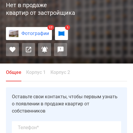
Нет в продаже
проект
квартир от застройщика
комфорт-
класса
на
17
1
Фотографии
южной
границе
с
Москвой,
от
компании
Общее
Корпус 1
Корпус 2
«Инград».
Жилой
комплекс
Оставьте свои контакты, чтобы первым узнать
расположен
о появлении в продаже квартир от
в
собственников
5
минутах
езды