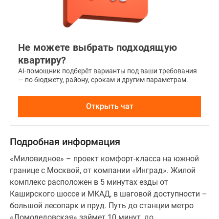
и
гардероба
и
двумя
Не можете выбрать подходящую
раздельными
квартиру?
санузлами.
Лоты
AI-помощник подберёт варианты под ваши требования
— по бюджету, району, срокам и другим параметрам.
передаются
в
использование
Открыть чат
с
черновой
Подробная информация
отделкой.
«Миловидное» – проект комфорт-класса на южной
границе с Москвой, от компании «Инград». Жилой
комплекс расположен в 5 минутах езды от
Каширского шоссе и МКАД, в шаговой доступности –
большой лесопарк и пруд. Путь до станции метро
«Домодедовская» займет 10 минут, до