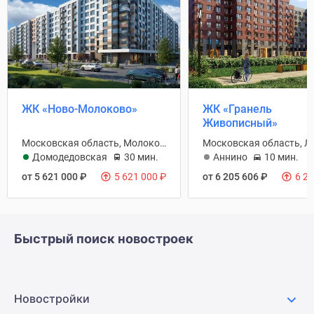
ЖК «Ново-Молоково»
ЖК «Гранель
Живописный»
Московская область, Молоковское С/П
Домодедовская
30 мин.
Аннино
10 мин.
от 5 621 000
₽
5 621 000
₽
от 6 205 606
₽
6 2
Быстрый поиск новостроек
Новостройки