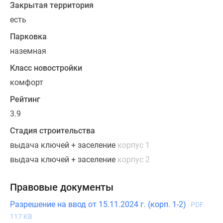
Закрытая территория
своеобразие.
есть
В
Парковка
комплексе
наземная
на
выбор
Класс новостройки
предложены
комфорт
квартиры
Рейтинг
от
одно-
3.9
до
Стадия строительства
трехкомнатных
выдача ключей + заселение
корпус 1
формата
выдача ключей + заселение
корпус 2
«евро»
и
традиционного.
Правовые документы
Представлены
Разрешение на ввод от 15.11.2024 г. (корп. 1-2)
PDF
варианты
117 KB
с