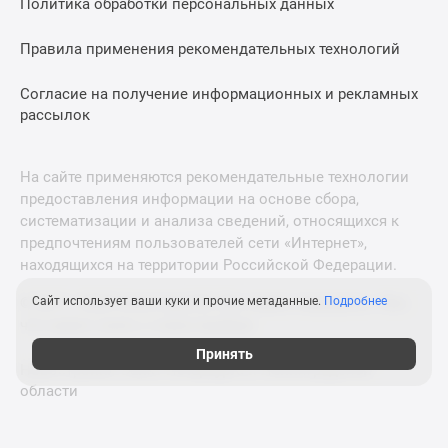
Политика обработки персональных данных
Правила применения рекомендательных технологий
Согласие на получение информационных и рекламных
рассылок
На сайте применяются рекомендательные технологии
предоставления информации на основе сбора,
систематизации и анализа сведений, относящихся к
предпочтениям пользователей сети «Интернет»,
находящихся на территории Российской Федерации.
Сайт использует ваши куки и прочие метаданные.
Подробнее
© 2011—2026 Новострой-М. Все права защищены. Всё,
что нужно знать о новостройках
Принять
Новостройки Санкт-Петербурга и Ленинградской
области