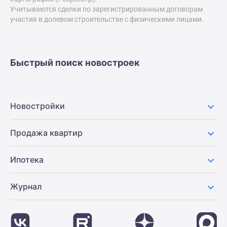
Учитываются сделки по зарегистрированным договорам
Дзен
участия в долевом строительстве с физическими лицами.
Машино-
места
Апартаменты
#траншевая
Быстрый поиск новостроек
ипотека
#рассрочка
ИТ-
Новостройки
ипотека
Квартиры
Продажа квартир
со
скидками
до
Ипотека
41%
Видео
Журнал
360°
новостроек
Субсидированная