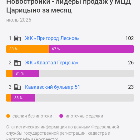
Новостройки - лидеры продаж у МЦД
Новости
Царицыно за месяц
недвижимости
Мнение
июль 2026
эксперта
Аналитика
1
ЖК «Пригород Лесное»
102
рынка
Покупателю
33 %
67 %
Экспертиза
2
ЖК «Квартал Герцена»
26
новостроек
Эксперты
81 %
и
3
Кавказский бульвар 51
23
авторы
О
83 %
проекте
Контакты
сделки без ипотеки
ипотечные сделки
Реклама
на
Статистическая информация по данным Федеральной
сайте
службы государственной регистрации, кадастра и
Vk
картографии (Росреестр).