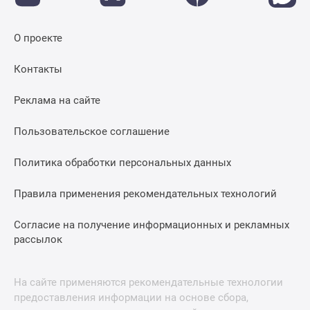
застройщиком
Rutube
Поиск
О проекте
дома
Контакты
в
Москве
Реклама на сайте
Программа
реновации
Пользовательское соглашение
в
Москве
Политика обработки персональных данных
Новостройки
премиум-
Правила применения рекомендательных технологий
класса
Новостройки
Согласие на получение информационных и рекламных
бизнес-
рассылок
класса
Рассрочка
На сайте применяются рекомендательные технологии
Траншевая
предоставления информации на основе сбора,
ипотека