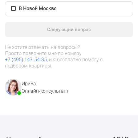
1-
В Новой Москве
комнатные
2-
комнатные
Следующий вопрос
3-
комнатные
Квартиры
Не хотите отвечать на вопросы?
Просто позвоните мне по номеру
на
+7 (495) 147-54-35
, и я бесплатно помогу с
карте
подбором квартиры.
Ипотечный
калькулятор
Семейная
Ирина
ипотека
Онлайн-консультант
Военная
ипотека
Банки
и
программы
Медиа