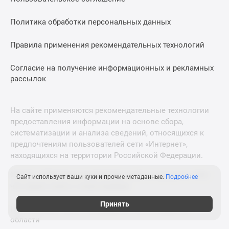
Политика обработки персональных данных
Правила применения рекомендательных технологий
Согласие на получение информационных и рекламных
рассылок
На сайте применяются рекомендательные технологии
предоставления информации на основе сбора,
систематизации и анализа сведений, относящихся к
предпочтениям пользователей сети «Интернет»,
находящихся на территории Российской Федерации.
© 2011—2026 Новострой-М. Все права защищены. Всё,
Сайт использует ваши куки и прочие метаданные.
Подробнее
что нужно знать о новостройках
Принять
Новостройки Санкт-Петербурга и Ленинградской
области