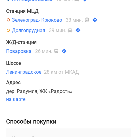
количеством
Станция МЦД
комнат
от
Зеленоград- Крюково
33 мин.
одной
Долгопрудная
39 мин.
до
трех.
Ж/Д-станция
Площадь
Поваровка
26 мин.
жилья
Шоссе
варьируется
от
Ленинградское
28 км от МКАД
21.13
Адрес
до
дер. Радумля, ЖК «Радость»
60.23
на карте
кв.
м.
На
Способы покупки
фасадах
домов