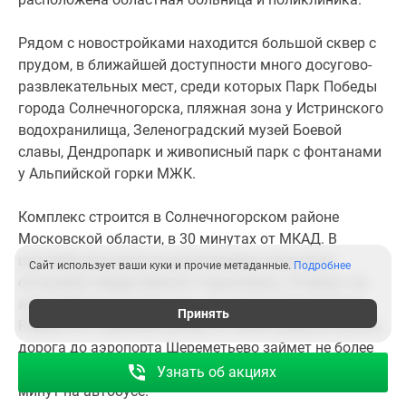
Рядом с новостройками находится большой сквер с
прудом, в ближайшей доступности много досугово-
развлекательных мест, среди которых Парк Победы
города Солнечногорска, пляжная зона у Истринского
водохранилища, Зеленоградский музей Боевой
славы, Дендропарк и живописный парк с фонтанами
у Альпийской горки МЖК.
Комплекс строится в Солнечногорском районе
Московской области, в 30 минутах от МКАД. В
шаговой доступности расположено несколько
Сайт использует ваши куки и прочие метаданные.
Подробнее
остановок общественного транспорта, 10 минут на
автомобиле составит путь до города Зеленограда.
Принять
Рядом есть удобный выезд на Ленинградское шоссе,
дорога до аэропорта Шереметьево займет не более
30 минут, до станции метро «Речной Вокзал» – 40
Узнать об акциях
минут на автобусе.