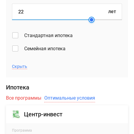
уровне
с
лет
тротуаром,
без
высоких
Стандартная ипотека
лестниц
и
Семейная ипотека
пандусов.
Подъезды
Скрыть
оборудуют
тихими
лифтами
Ипотека
и
колясочными
Все программы
Оптимальные условия
помещениями,
с
Центр-инвест
внешней
стороны
Программа
дома