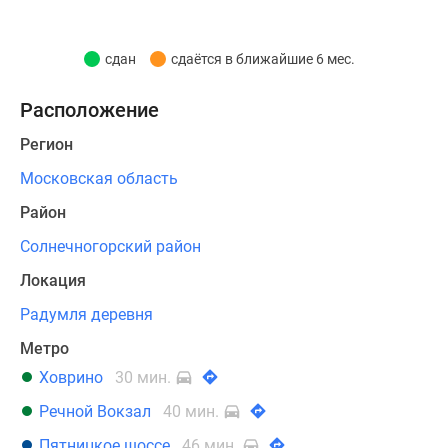
вид
на
сдан
сдаётся в ближайшие 6 мес.
окружающий
лесной
Расположение
массив,
озеро
Регион
и
Московская область
внутренний
благоустроенный
Район
двор.
Солнечногорский район
В
Локация
квартирографии
Радумля деревня
комплекса
–
Метро
студии
Ховрино
30 мин.
и
Речной Вокзал
40 мин.
квартиры
с
Пятницкое шоссе
46 мин.