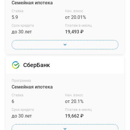
Семейная ипотека
предусмотрены
Ставка
Нач. взнос
велопарковки.
5.9
от 20.01%
Купить
Срок кредита
Платеж в месяц
квартиру
до 30 лет
19,493 ₽
в
ЖК
«Радость»
можно
СберБанк
по
100%
предоплате
Программа
Семейная ипотека
или
в
Ставка
Нач. взнос
ипотеку.
6
от 20.1%
Срок кредита
Платеж в месяц
до 30 лет
19,662 ₽