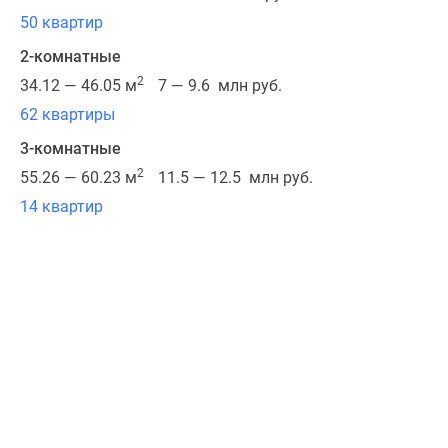
9
50 квартир
этажей.
Фасады
2-комнатные
облицуют
2
34.12 — 46.05 м
7 — 9.6 млн руб.
кирпичом
62 квартиры
нейтральных
3-комнатные
оттенков
и
2
55.26 — 60.23 м
11.5 — 12.5 млн руб.
декорируют
14 квартир
керамической
крупноформатной
плиткой.
Из
увеличенных
окон
и
остекленных
балконов
откроется