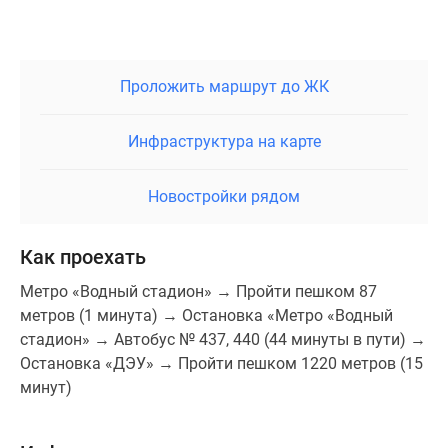
К неоспоримым плюсам проекта «Радость»
относится небольшая плотность застройки и
малоэтажная застройка в окружении. Если в ЖК
появится свой детский сад, этот комплекс идеально
Проложить маршрут до ЖК
подойдет для семей с детьми. Он также может
оказаться удобным для тех, кто работает в
Инфраструктура на карте
Солнечногорске или Зеленограде, т.к. до Москвы
дорога будет утомительна.
Новостройки рядом
К минусам можно отнести не слишком развитую
инфраструктуру в окружении ЖК. В частности, в
Как проехать
пешей доступности нет поликлиники (до нее нужно
ехать порядка 15 минут). Крупные ТЦ или
Метро «Водный стадион» → Пройти пешком 87
кинотеатры также стоит искать в Зеленограде или
метров (1 минута) → Остановка «Метро «Водный
Солнечногорске.
стадион» → Автобус № 437, 440 (44 минуты в пути) →
Остановка «ДЭУ» → Пройти пешком 1220 метров (15
минут)