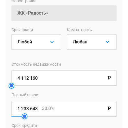
предусмотрены
Новостройка
специальные
корзины
под
кондиционеры.
Срок сдачи
Комнатность
Лоты
переходят
в
эксплуатацию
без
Стоимость недвижимости
отделки.
₽
Входные
группы
Первый взнос
микрорайона
«Радость»
30.0%
₽
расположатся
на
одном
Срок кредита