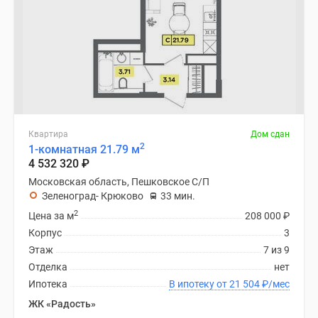
Квартира
Дом сдан
2
1-комнатная 21.79 м
4 532 320
₽
Московская область, Пешковское С/П
Зеленоград- Крюково
33 мин.
2
Цена за м
208 000
₽
Корпус
3
Этаж
7 из 9
Отделка
нет
Ипотека
В ипотеку от 21 504
₽
/мес
ЖК «Радость»