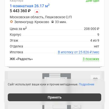
Квартира
Дом сдан
2
1-комнатная 26.17 м
5 443 360
₽
Московская область, Пешковское С/П
Зеленоград- Крюково
33 мин.
2
Цена за м
208 000
₽
Корпус
9
Этаж
4 из 9
Отделка
нет
Ипотека
В ипотеку от 25 826
₽
/мес
ЖК «Радость»
3 похожих
Сайт использует ваши куки и прочие метаданные.
Подробнее
Принять