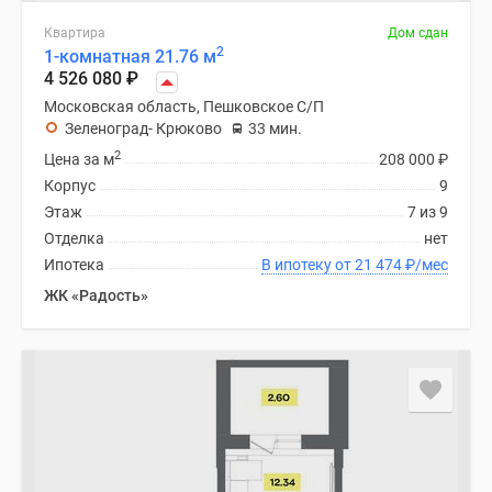
Квартира
Дом сдан
2
1-комнатная 21.76 м
4 526 080
₽
Московская область, Пешковское С/П
Зеленоград- Крюково
33 мин.
2
Цена за м
208 000
₽
Корпус
9
Этаж
7 из 9
Отделка
нет
Ипотека
В ипотеку от 21 474
₽
/мес
ЖК «Радость»