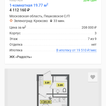
Квартира
Дом сдан
2
1-комнатная 19.77 м
4 112 160
₽
Московская область, Пешковское С/П
Зеленоград- Крюково
33 мин.
2
Цена за м
208 000
₽
Корпус
3
Этаж
7 из 9
Отделка
нет
Ипотека
В ипотеку от 19 510
₽
/мес
ЖК «Радость»