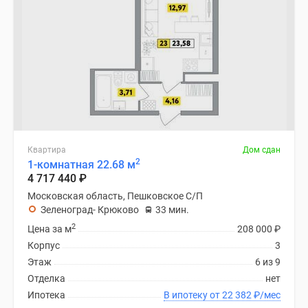
Квартира
Дом сдан
2
1-комнатная 22.68 м
4 717 440
₽
Московская область, Пешковское С/П
Зеленоград- Крюково
33 мин.
2
Цена за м
208 000
₽
Корпус
3
Этаж
6 из 9
Отделка
нет
Ипотека
В ипотеку от 22 382
₽
/мес