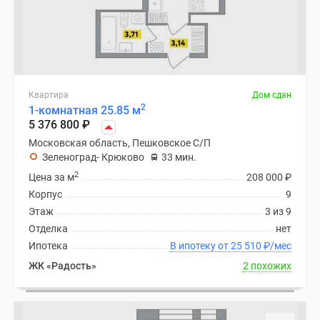
Квартира
Дом сдан
2
1-комнатная 25.85 м
5 376 800
₽
Московская область, Пешковское С/П
Зеленоград- Крюково
33 мин.
2
Цена за м
208 000
₽
Корпус
9
Этаж
3 из 9
Отделка
нет
Ипотека
В ипотеку от 25 510
₽
/мес
ЖК «Радость»
2 похожих