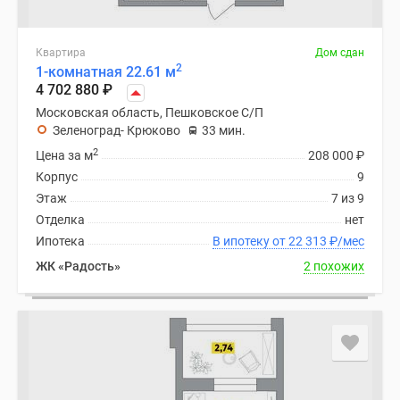
Квартира
Дом сдан
2
1-комнатная 22.61 м
4 702 880
₽
Московская область, Пешковское С/П
Зеленоград- Крюково
33 мин.
2
Цена за м
208 000
₽
Корпус
9
Этаж
7 из 9
Отделка
нет
Ипотека
В ипотеку от 22 313
₽
/мес
ЖК «Радость»
2 похожих