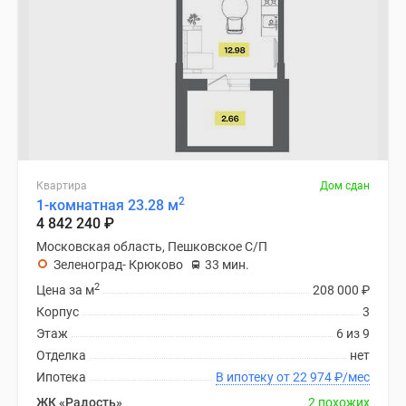
Квартира
Дом сдан
2
1-комнатная 23.28 м
4 842 240
₽
Московская область, Пешковское С/П
Зеленоград- Крюково
33 мин.
2
Цена за м
208 000
₽
Корпус
3
Этаж
6 из 9
Отделка
нет
Ипотека
В ипотеку от 22 974
₽
/мес
ЖК «Радость»
2 похожих