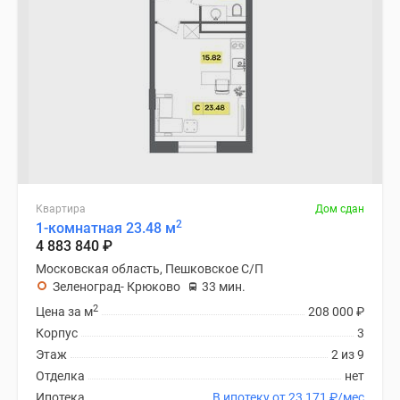
Квартира
Дом сдан
2
1-комнатная 23.48 м
4 883 840
₽
Московская область, Пешковское С/П
Зеленоград- Крюково
33 мин.
2
Цена за м
208 000
₽
Корпус
3
Этаж
2 из 9
Отделка
нет
Ипотека
В ипотеку от 23 171
₽
/мес