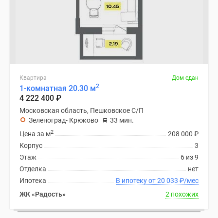
Квартира
Дом сдан
2
1-комнатная 20.30 м
4 222 400
₽
Московская область, Пешковское С/П
Зеленоград- Крюково
33 мин.
2
Цена за м
208 000
₽
Корпус
3
Этаж
6 из 9
Отделка
нет
Ипотека
В ипотеку от 20 033
₽
/мес
ЖК «Радость»
2 похожих