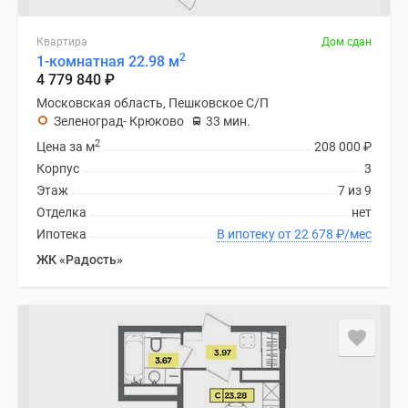
Квартира
Дом сдан
2
1-комнатная 22.98 м
4 779 840
₽
Московская область, Пешковское С/П
Зеленоград- Крюково
33 мин.
2
Цена за м
208 000
₽
Корпус
3
Этаж
7 из 9
Отделка
нет
Ипотека
В ипотеку от 22 678
₽
/мес
ЖК «Радость»