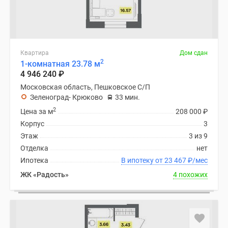
Квартира
Дом сдан
2
1-комнатная 23.78 м
4 946 240
₽
Московская область, Пешковское С/П
Зеленоград- Крюково
33 мин.
2
Цена за м
208 000
₽
Корпус
3
Этаж
3 из 9
Отделка
нет
Ипотека
В ипотеку от 23 467
₽
/мес
ЖК «Радость»
4 похожих