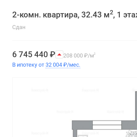
2
2-комн. квартира, 32.43 м
, 1 эт
Сдан
6 745 440
₽
208 000
₽
/м
2
В ипотеку от
32 004
₽
/мес.