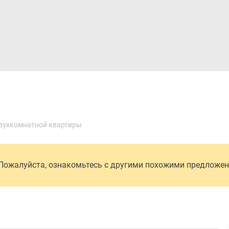
Дома и коттеджи
Ипотека
Медиа
Консультация
вухкомнатной квартиры
 Пожалуйста, ознакомьтесь с другими похожими предложе