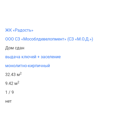
ЖК «Радость»
ООО СЗ «Мособлдевелопмент» (СЗ «М.О.Д.»)
Дом сдан
выдача ключей + заселение
монолитно-кирпичный
2
32.43 м
2
9.42 м
1 / 9
нет