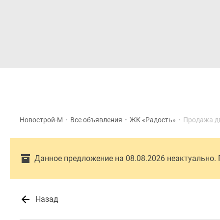
Новостройки
Квартиры
Новострой-М
•
Все объявления
•
ЖК «Радость»
•
Продажа д
Данное предложение на 08.08.2026 неактуально.
Назад