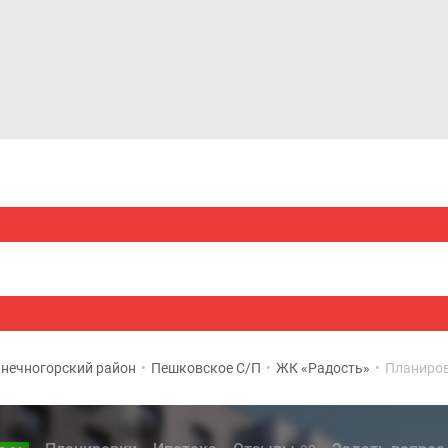
Дома и коттеджи
Ипотека
Медиа
Консультация
нечногорский район
•
Пешковское С/П
•
ЖК «Радость»
•
Планиро