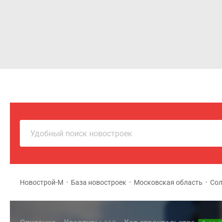
Новостройки
Квартиры
Удобный поиск новостроек
Новострой-М
•
База новостроек
•
Московская область
•
Сол