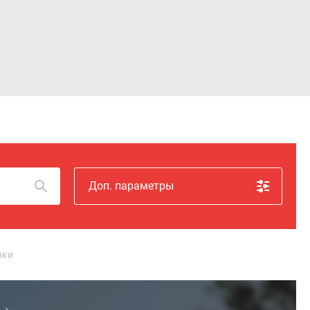
Войти
Доп. параметры
вки