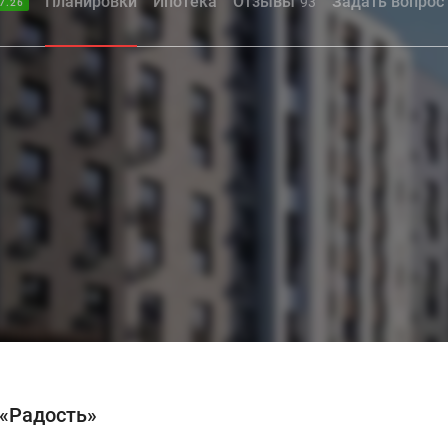
Планировки
Ипотека
Отзывы
Задать вопрос
93
7.26
 «Радость»