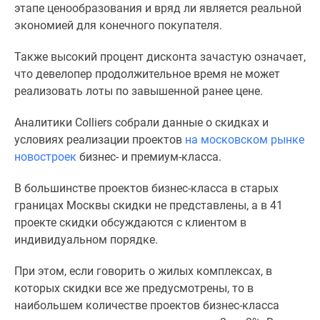
застройщиком
этапе ценообразования и вряд ли является реальной
Rutube
экономией для конечного покупателя.
Поиск
дома
Также высокий процент дисконта зачастую означает,
в
что девелопер продолжительное время не может
Москве
реализовать лоты по завышенной ранее цене.
Программа
Аналитики Colliers собрали данные о скидках и
реновации
условиях реализации проектов
на московском рынке
в
новостроек
бизнес- и премиум-класса.
Москве
Новостройки
В большинстве проектов бизнес-класса в старых
премиум-
границах Москвы скидки не представлены, а в 41
класса
проекте скидки обсуждаются с клиентом в
Новостройки
индивидуальном порядке.
бизнес-
класса
При этом, если говорить о жилых комплексах, в
Рассрочка
которых скидки все же предусмотрены, то в
Траншевая
наибольшем количестве проектов бизнес-класса
ипотека