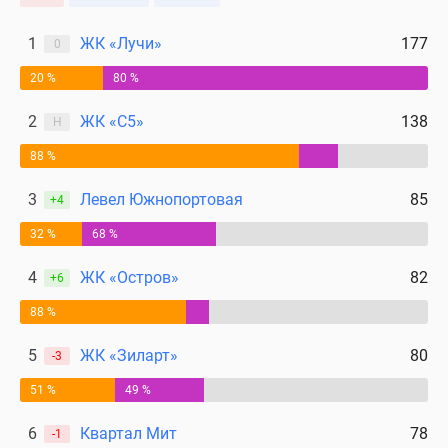
1
ЖК «Лучи»
177
0
20 %
80 %
2
ЖК «С5»
138
Н
88 %
3
Левел Южнопортовая
85
+4
32 %
68 %
4
ЖК «Остров»
82
+6
88 %
5
ЖК «Зиларт»
80
-3
51 %
49 %
6
Квартал Мит
78
-1