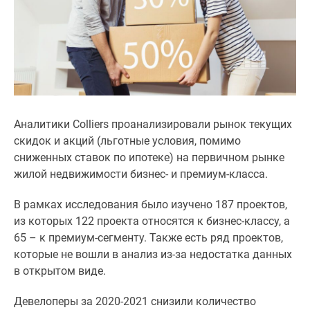
1-
комнатные
2-
комнатные
3-
комнатные
Квартиры
на
Аналитики Colliers проанализировали рынок текущих
карте
скидок и акций (льготные условия, помимо
Ипотечный
сниженных ставок по ипотеке) на первичном рынке
калькулятор
жилой недвижимости бизнес- и премиум-класса.
Семейная
ипотека
В рамках исследования было изучено 187 проектов,
Военная
из которых 122 проекта относятся к бизнес-классу, а
ипотека
65 – к премиум-сегменту. Также есть ряд проектов,
Банки
которые не вошли в анализ из-за недостатка данных
и
в открытом виде.
программы
Девелоперы за 2020-2021 снизили количество
Медиа