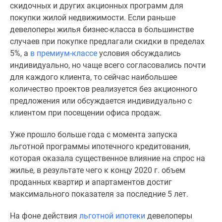
скидочных и других акционных программ для
Новости
покупки жилой недвижимости. Если раньше
недвижимости
девелоперы жилья бизнес-класса в большинстве
Мнение
случаев при покупке предлагали скидки в пределах
эксперта
5%, а
в премиум-классе
условия обсуждались
Аналитика
индивидуально, но чаще всего согласовались почти
рынка
для каждого клиента, то сейчас наибольшее
Покупателю
количество проектов реализуется без акционного
Экспертиза
предложения или обсуждается индивидуально с
новостроек
клиентом при посещении офиса продаж.
Эксперты
и
Уже прошло больше года с момента запуска
авторы
льготной программы ипотечного кредитования,
О
которая оказала существенное влияние на спрос на
проекте
жилье, в результате чего к концу 2020 г. объем
Контакты
проданных квартир и апартаментов достиг
Реклама
максимального показателя за последние 5 лет.
на
сайте
На фоне действия
льготной ипотеки
девелоперы
Vk