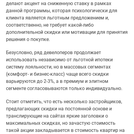
делают акцент на сниженную ставку в рамках
Дзен
данной программы, которая психологически для
Машино-
клиента является льготным предложением и,
места
соответственно, не требует какой-либо
Апартаменты
дополнительной скидки или мотивации для принятия
#траншевая
решения о покупке.
ипотека
#рассрочка
Безусловно, ряд девелоперов продолжает
ИТ-
использовать независимо от льготной ипотеки
ипотека
систему лояльности, но в массовых сегментах
Квартиры
(комфорт- и бизнес-класс) чаще всего скидки
со
варьируются до 2-3%, а в премиум и элитном
скидками
сегменте согласовываются только индивидуально.
до
41%
Стоит отметить, что есть несколько застройщиков,
Видео
предлагающих скидки на постоянной основе и
360°
транслирующие на сайтах яркие заголовки о
новостроек
максимальных скидках, но зачастую стоимость
Субсидированная
такой акции закладывается в стоимость квартир на