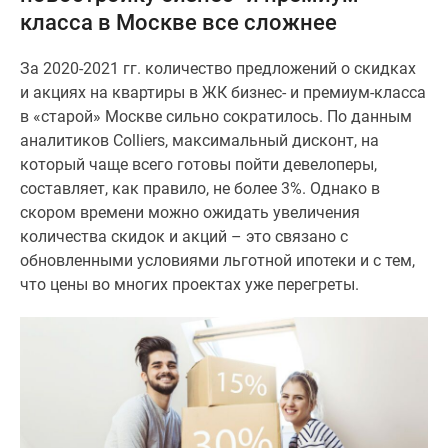
класса в Москве все сложнее
Специальные
предложения
За 2020-2021 гг. количество предложений о скидках
Коммерческие
и акциях на квартиры в ЖК бизнес- и премиум-класса
помещения
в «старой» Москве сильно сократилось. По данным
Продавцы
аналитиков Colliers, максимальный дисконт, на
и
который чаще всего готовы пойти девелоперы,
застройщики
составляет, как правило, не более 3%. Однако в
Панорамы
скором времени можно ожидать увеличения
новостроек
количества скидок и акций – это связано с
Видеообзор
обновленными условиями льготной ипотеки и с тем,
новостроек
что цены во многих проектах уже перегреты.
Экспертиза
новостроек
Экология
Москвы
и
Подмосковья
Студии