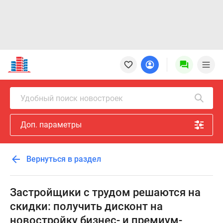
Новостройки
Квартиры
Ипотека
Новостройки
Удобный поиск новостроек
Москвы
Новостройки
Доп. параметры
Подмосковья
Новостройки
Новой
Вернуться в раздел
Москвы
Готовые
новостройки
Застройщики с трудом решаются на
Новостройки
скидки: получить дисконт на
на
новостройку бизнес- и премиум-
карте