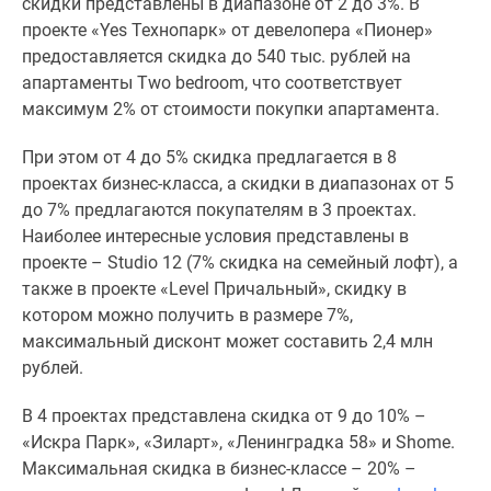
скидки представлены в диапазоне от 2 до 3%. В
Дома
проекте «Yes Технопарк» от девелопера «Пионер»
и
предоставляется скидка до 540 тыс. рублей на
коттеджи
апартаменты Two bedroom, что соответствует
Коттеджные
максимум 2% от стоимости покупки апартамента.
поселки
в
При этом от 4 до 5% скидка предлагается в 8
Новой
проектах бизнес-класса, а скидки в диапазонах от 5
Москве
до 7% предлагаются покупателям в 3 проектах.
Готовые
Наиболее интересные условия представлены в
коттеджные
проекте – Studio 12 (7% скидка на семейный лофт), а
поселки
также в проекте «Level Причальный», скидку в
Строящиеся
котором можно получить в размере 7%,
коттеджные
максимальный дисконт может составить 2,4 млн
поселки
рублей.
Коттеджные
поселки
В 4 проектах представлена скидка от 9 до 10% –
в
«Искра Парк», «Зиларт», «Ленинградка 58» и Shome.
лесу
Максимальная скидка в бизнес-классе – 20% –
Коттеджные