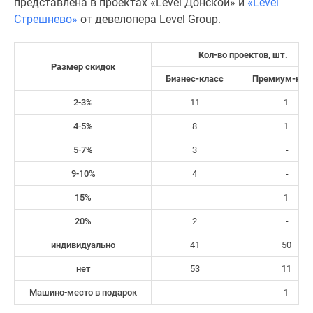
представлена в проектах «Level Донской» и
«Level
поселки
Стрешнево»
от девелопера Level Group.
у
водоема
Кол-во проектов, шт.
Коттеджные
Размер скидок
Бизнес-класс
Премиум-кла
поселки
в
2-3%
11
1
ипотеку
4-5%
8
1
Бизнес-
центры
5-7%
3
-
Коттеджи
9-10%
4
-
Скидки
15%
-
1
и
акции
20%
2
-
Макс
индивидуально
41
50
нет
53
11
Машино-место в подарок
-
1