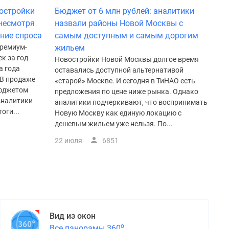
востройки
Бюджет от 6 млн рублей: аналитики
несмотря
назвали районы Новой Москвы с
ние спроса
самым доступным и самым дорогим
премиум-
жильем
к за год
Новостройки Новой Москвы долгое время
а года
оставались доступной альтернативой
 В продаже
«старой» Москве. И сегодня в ТиНАО есть
бюджетом
предложения по цене ниже рынка. Однако
Аналитики
аналитики подчеркивают, что воспринимать
оги...
Новую Москву как единую локацию с
дешевым жильем уже нельзя. По...
22 июля
6851
Вид из окон
о
Все панорамы 360