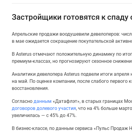
Специальные
предложения
Коммерческие
Застройщики готовятся к спаду 
помещения
Продавцы
и
Апрельские продажи воодушевили девелоперов: число
застройщики
в мае ожидается сокращение покупательской активно
Панорамы
новостроек
Видеообзор
В Asterus отмечают положительную динамику по итога
новостроек
премиум-классах, но прогнозируют сезонное снижение
Экспертиза
новостроек
Аналитики девелопера Asterus подвели итоги апреля
Экология
на май. По оценке компании, после слабого первого
Москвы
восстановления.
и
Подмосковья
Студии
Согласно
данным
«Датафлэт», в старых границах Мос
1-
договоров долевого участия
, что на 4% больше март
комнатные
увеличилась — с 45% до 47%.
2-
комнатные
В бизнес-классе, по данным сервиса «Пульс Продаж Н
3-