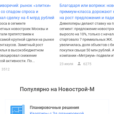
иворечий: рынок «элитки»
Благодаря или вопреки: но
 со спадом спроса и
премиум-класса дорожают 
ал сделку на 4 млрд рублей
на рост предложения и паде
оса в сегменте
Девелоперы делают ставку на 
тных новостроек Москвы и
сегмент: предложение новострое
стали препятствием к
выросло на 10%, только с начал
самой крупной сделки на рынке
стартовало 7 премиальных ЖК.
ентхаусов. Заметный рост
увеличилась доля объектов с 
илья в высокобюджетном
покупки свыше 50 млн рублей. 
ровоцировал снижение
компании «Метриум» подвели ит
ой активности. По...
23 июля
6275
3512
Популярно на
Новострой-М
Планировочные решения
Квартиры с 3д планировкой