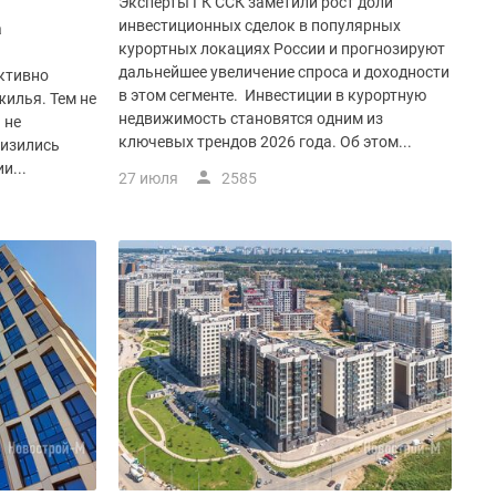
Эксперты ГК ССК заметили рост доли
инвестиционных сделок в популярных
а
курортных локациях России и прогнозируют
дальнейшее увеличение спроса и доходности
ктивно
в этом сегменте. Инвестиции в курортную
илья. Тем не
недвижимость становятся одним из
 не
ключевых трендов 2026 года. Об этом...
низились
и...
27 июля
2585