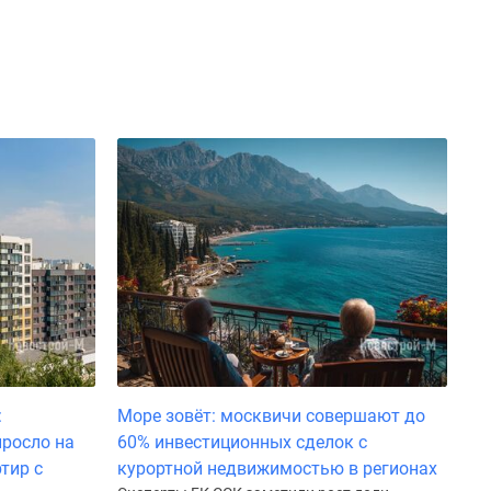
:
Море зовёт: москвичи совершают до
росло на
60% инвестиционных сделок с
тир с
курортной недвижимостью в регионах