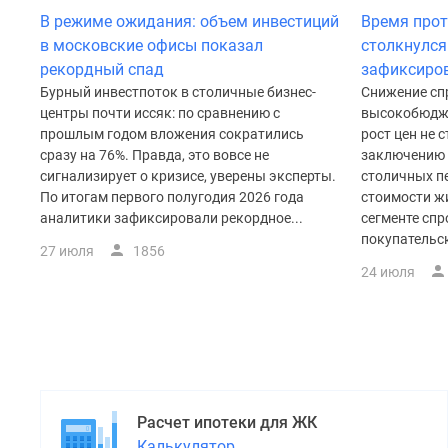
В режиме ожидания: объем инвестиций
Время прот
в московские офисы показал
столкнулся
рекордный спад
зафиксиров
Бурный инвестпоток в столичные бизнес-
Снижение спр
центры почти иссяк: по сравнению с
высокобюдже
прошлым годом вложения сократились
рост цен не 
сразу на 76%. Правда, это вовсе не
заключению 
сигнализирует о кризисе, уверены эксперты.
столичных п
По итогам первого полугодия 2026 года
стоимости ж
аналитики зафиксировали рекордное...
сегменте сп
покупательск
27 июля
1856
24 июля
Расчет ипотеки для ЖК
Калькулятор