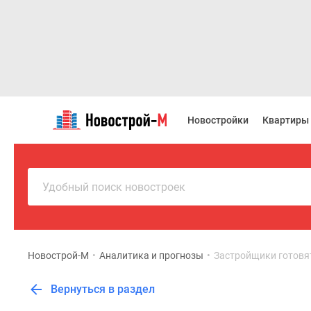
Новостройки
Квартиры
Новостройки
Квартиры
Ипотека
Новостройки
Москвы
Новостройки
Подмосковья
Удобный поиск новостроек
Новостройки
Новой
Москвы
Готовые
новостройки
Новострой-М
•
Аналитика и прогнозы
•
Застройщики готовят
Новостройки
на
Вернуться в раздел
карте