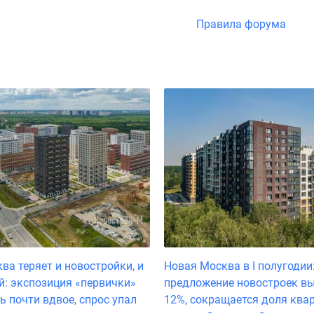
Правила форума
ва теряет и новостройки, и
Новая Москва в I полугодии
й: экспозиция «первички»
предложение новостроек вы
ь почти вдвое, спрос упал
12%, сокращается доля квар