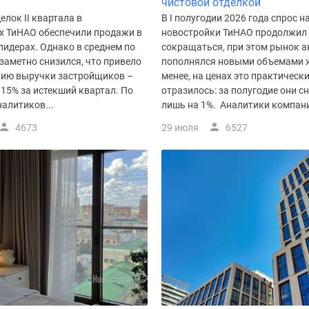
чистовой отделкой
елок II квартала в
В I полугодии 2026 года спрос н
х ТиНАО обеспечили продажи в
новостройки ТиНАО продолжил
лидерах. Однако в среднем по
сокращаться, при этом рынок а
заметно снизился, что привело
пополнялся новыми объемами ж
нию выручки застройщиков –
менее, на ценах это практически
 15% за истекший квартал. По
отразилось: за полугодие они с
алитиков...
лишь на 1%. Аналитики компани
4673
29 июля
6527