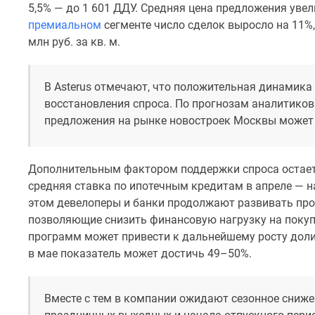
5,5% — до 1 601 ДДУ. Средняя цена предложения увелич
комнатные
Квартиры
премиальном
сегменте число сделок выросло на 11%, 
на
млн руб. за кв. м.
карте
Ипотечный
калькулятор
В Asterus отмечают, что положительная динамика 
Семейная
восстановления спроса. По прогнозам аналитиков 
ипотека
предложения на рынке новостроек Москвы может
Военная
ипотека
Банки
и
Дополнительным фактором поддержки спроса остае
программы
средняя ставка по ипотечным кредитам в апреле — на
Медиа
этом девелоперы и банки продолжают развивать про
Новости
позволяющие снизить финансовую нагрузку на покуп
недвижимости
Мнение
программ может привести к дальнейшему росту доли 
эксперта
в мае показатель может достичь 49–50%.
Аналитика
рынка
Покупателю
Вместе с тем в компании ожидают сезонное сниже
Экспертиза