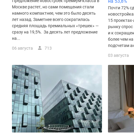
поселки
Предложение новостроек премиум-класса в
на 53,8%
у
Москве растет, но сами помещения стали
Почти 72% сд
водоема
намного компактнее, чем это было десять
новостройка
Коттеджные
лет назад. Заметнее всего сократилась
15 проектах-
поселки
средняя площадь премиальных «трешек» —
рынку спрос 
в
сразу на 19,5%. За десять лет предложение
и к сокраще
ипотеку
на...
более чем на
Бизнес-
подсчетам ан
центры
06 августа
713
Коттеджи
03 августа
Скидки
и
акции
Макс