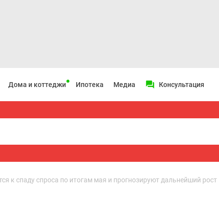
Дома и коттеджи
Ипотека
Медиа
Консультация
ся к спаду спроса по итогам мая и прогнозируют дальнейший рост