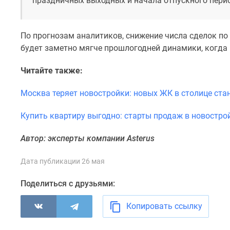
праздничных выходных и начала отпускного пери
новостроек
Эксперты
и
авторы
По прогнозам аналитиков, снижение числа сделок по
О
будет заметно мягче прошлогодней динамики, когда 
проекте
Контакты
Читайте также:
Реклама
на
Москва теряет новостройки: новых ЖК в столице ста
сайте
Vk
Дзен
Купить квартиру выгодно: старты продаж в новостро
Машино-
места
Автор: эксперты компании Asterus
Апартаменты
#траншевая
Дата публикации 26 мая
ипотека
#рассрочка
Поделиться с друзьями:
ИТ-
ипотека
Копировать ссылку
Квартиры
со
скидками