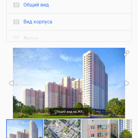
Общий вид
Вид корпуса
Фасад
Вид из окон
Благоустройство
Подъезд
Съемки с воздуха
Общий вид на ЖК.
Нежилые помещения