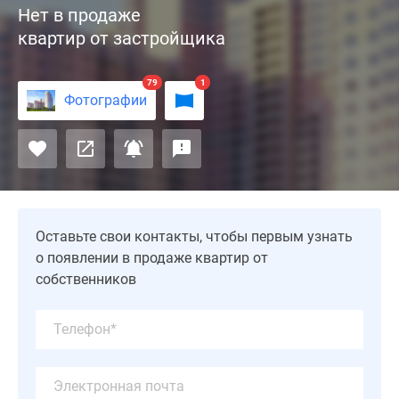
Нет в продаже
от
квартир от застройщика
застройщика
ООО
«Прогресс»
79
1
Фотографии
расположен
в
Красногорске,
в
3
км
от
Оставьте свои контакты, чтобы первым узнать
Москвы.
о появлении в продаже квартир от
На
собственников
первом
этаже
комплекса размещена
детская
поликлиника