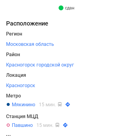
парковка.
сдан
Жилой
Расположение
фонд
представлен
Регион
одно-,
Московская область
двух-
и трехкомнатными
Район
квартирами
Красногорск городской округ
повышенного
Локация
комфорта
площадью
Красногорск
от
Метро
33 до
Мякинино
15 мин.
101 кв.
м. В
Станция МЦД
квартирах устанавливаются
Павшино
15 мин.
сантехкабины,
двухкамерные