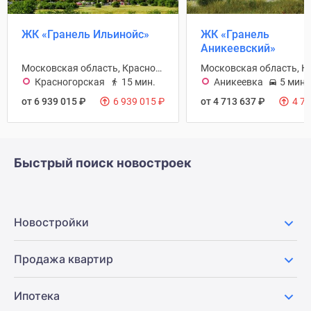
ЖК «Гранель Ильинойс»
ЖК «Гранель
Аникеевский»
Московская область, Красногорск городской округ
Красногорская
15 мин.
Аникеевка
5 мин.
от 6 939 015
₽
6 939 015
₽
от 4 713 637
₽
4 7
Быстрый поиск новостроек
Новостройки
Продажа квартир
Ипотека