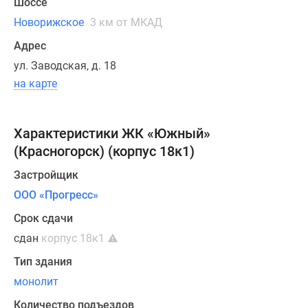
Шоссе
стеклопакеты
Новорижское
3 км от МКАД
на
окнах,
Адрес
входные
ул. Заводская, д. 18
деревянные
на карте
двери,
отопительные
приборы
Характеристики ЖК «Южный»
с
(Красногорск) (корпус 18к1)
терморегуляторами,
Застройщик
водомеры.
Все
ООО «Прогресс»
помещения
Срок сдачи
продаются
сдан
корпус 18к1
подготовленными под
чистовую
Тип здания
отделку.
монолит
Количество подъездов
Продажи