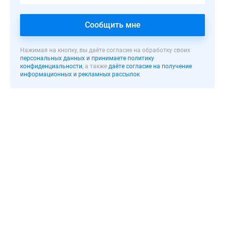
и
несколько
Сообщить мне
офисов.
Придомовая
территория
Нажимая на кнопку, вы даёте согласие на обработку своих
персональных данных и принимаете политику
огорожена
конфиденциальности
, а также
даёте согласие на получение
и
информационных и рекламных рассылок
благоустроена
детскими
и
спортивными
площадками,
зонами
отдыха.
Здесь
же
располагается
наземная
автомобильная