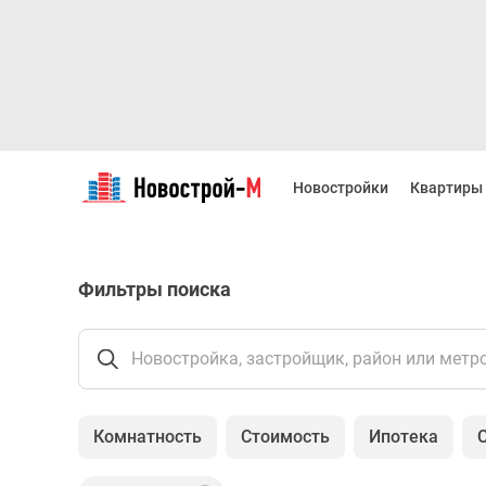
Новостройки
Квартиры
Новостройки
Квартиры
Ипотека
Новостройки
Москвы
Новостройки
Фильтры поиска
Подмосковья
Новостройки
Новой
Москвы
Новостройка, застройщик, район или метр
Готовые
новостройки
Новостройки
Комнатность
Стоимость
Ипотека
на
карте