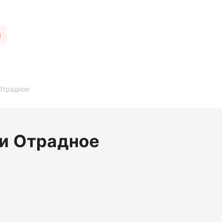
ы
Отрадное
ии Отрадное