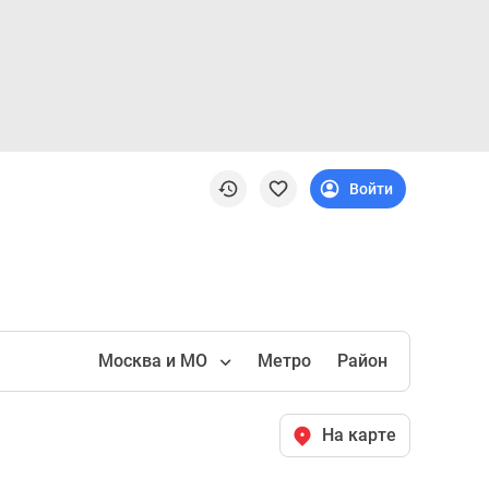
Войти
Москва и МО
Метро
Район
На карте