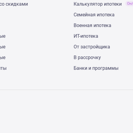
со скидками
Калькулятор ипотеки
Он
Семейная ипотека
Военная ипотека
ные
ИТ-ипотека
ные
От застройщика
ные
В рассрочку
нты
Банки и программы