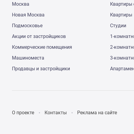
Москва
Квартиры 
до
41%
Новая Москва
Квартиры
Видео
360°
Подмосковье
Студии
новостроек
Субсидированная
Акции от застройщиков
1-комнат
застройщиком
Коммерческие помещения
2-комнат
Rutube
Поиск
Машиноместа
3-комнат
дома
в
Продавцы и застройщики
Апартаме
Москве
Программа
реновации
в
Москве
Новостройки
премиум-
О проекте
Контакты
Реклама на сайте
класса
Новостройки
бизнес-
класса