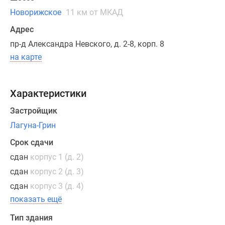
очереди
Новорижское
11 км от МКАД
возводится
Адрес
один
пр-д Александра Невского, д. 2-8, корп. 8
девятиэтажный
на карте
дом.
Жилой
комплекс
Характеристики
расположен
на
Застройщик
26
Лагуна-Грин
км
Срок сдачи
автомагистрали
«Балтия»,
сдан
корпус 1 (д. 2)
возле
сдан
корпус 2 (д. 3)
деревни
сдан
корпус 3 (д. 4)
Бузланово,
показать ещё
в
11
Тип здания