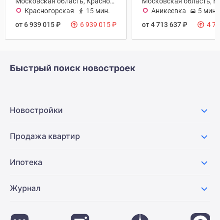
Московская область, Красногорск городской округ
Красногорская
15 мин.
Аникеевка
5 мин.
от 6 939 015
₽
6 939 015
₽
от 4 713 637
₽
4 7
Быстрый поиск новостроек
Новостройки
Продажа квартир
Ипотека
Журнал