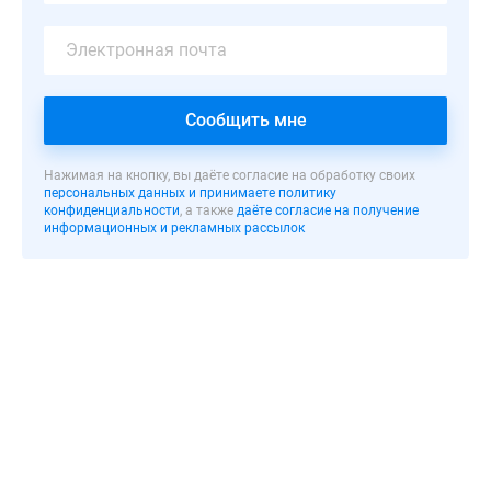
9,5
га
осуществлено
строительство
8-
Сообщить мне
9-
этажных
Нажимая на кнопку, вы даёте согласие на обработку своих
многоквартирных
персональных данных и принимаете политику
конфиденциальности
, а также
даёте согласие на получение
домов
информационных и рекламных рассылок
и
инфраструктурных
объектов.
Микрорайон
находится
в
местности
с
чистым
воздухом