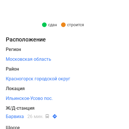
и
благополучной
экологией.
сдан
строится
В
первой
Расположение
очереди
Регион
проекта
возведено
Московская область
три
Район
8-
Красногорск городской округ
этажных
и
Локация
четыре
Ильинское-Усово пос.
9-
этажных
Ж/Д-станция
дома,
Барвиха
26 мин.
во
Шоссе
второй