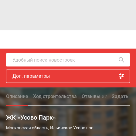
Удобный поиск новостроек
Доп. параметры
Описание
Ход строительства
Отзывы
Задать во
52
ЖК «Усово Парк»
ЖК
Московская область, Ильинское-Усово пос.
«Усово