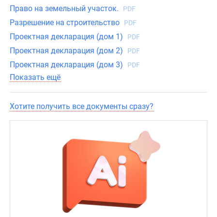
из
Право на земельный участок.
PDF
окон
Разрешение на строительство
PDF
видны
Проектная декларация (дом 1)
PDF
лес
Проектная декларация (дом 2)
PDF
и
Проектная декларация (дом 3)
PDF
река.
Показать ещё
Продажи
завершены.
Хотите получить все документы сразу?