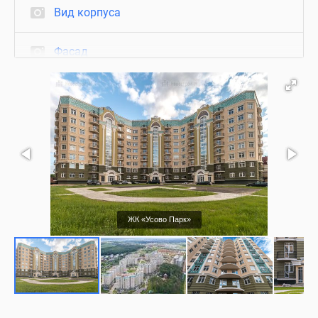
Вид корпуса
Фасад
Благоустройство
Подъезд
Съемки с воздуха
ЖК «Усово Парк»