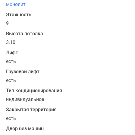
км
монолит
от
Этажность
МКАД.
9
В
Высота потолка
монолитных
3.10
зданиях
запроектированы
Лифт
комфортабельные
есть
квартиры
Грузовой лифт
разных
типов:
есть
от
Тип кондиционирования
однокомнатных
индивидуальное
до
просторных
Закрытая территория
четырёхкомнатных
есть
и
Двор без машин
двухуровневых