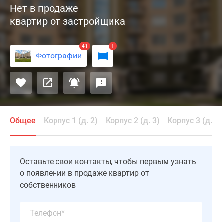
Нет в продаже
Парк»
квартир от застройщика
–
проект
бизнес-
41
1
Фотографии
класса,
возведенный
в
Красногорском
районе,
у
Общее
Корпус 1 (д. 2)
Корпус 2 (д. 3)
Корпус 3 (д. 4)
поймы
Москвы-
реки,
Оставьте свои контакты, чтобы первым узнать
в
о появлении в продаже квартир от
окружении
собственников
лесов.
На
площади