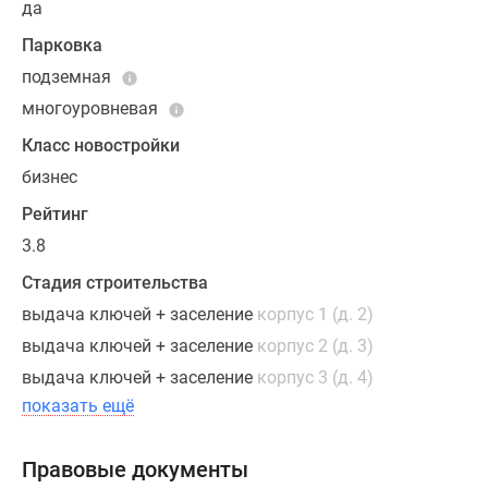
да
(на
последних
Парковка
этажах).
подземная
Покупатели
многоуровневая
могут
по
Класс новостройки
собственному
бизнес
усмотрению
Рейтинг
перепланировать
внутреннее
3.8
пространство.
Стадия строительства
Квартиры
выдача ключей + заселение
корпус 1 (д. 2)
верхних
выдача ключей + заселение
корпус 2 (д. 3)
этажей
оборудованы
выдача ключей + заселение
корпус 3 (д. 4)
дымоходами
показать ещё
для
обустройства
Правовые документы
каминов,