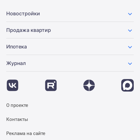
Новости
недвижимости
Новостройки
Мнение
эксперта
Продажа квартир
Аналитика
рынка
Ипотека
Покупателю
Экспертиза
Журнал
новостроек
Эксперты
и
авторы
О
проекте
О проекте
Контакты
Реклама
Контакты
на
сайте
Реклама на сайте
Vk