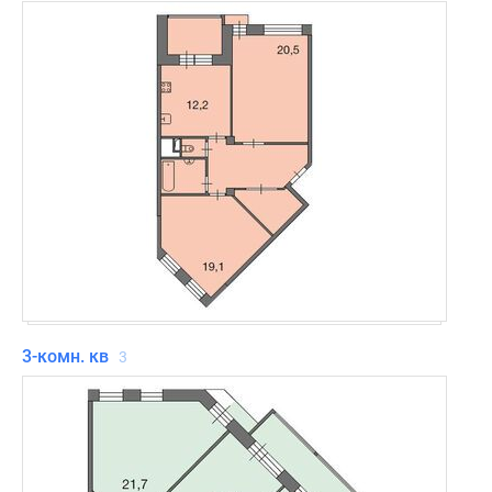
3-комн. кв
3