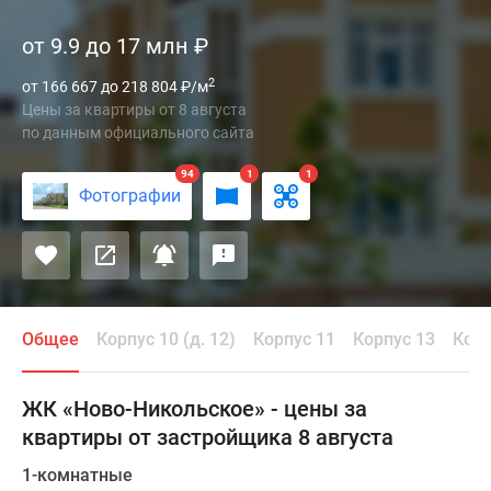
«Ново-
от 9.9 до 17 млн
₽
Никольское»
представляет
2
от 166 667 до 218 804
₽
/м
собой
Цены за квартиры
от
8 августа
малоэтажный
по данным официального сайта
проект,
94
1
1
возведенный
Фотографии
в
Новой
Москве
на
территории
Троицкого
Общее
Корпус 10 (д. 12)
Корпус 11
Корпус 13
Корп
автономного
округа.
ЖК «Ново-Никольское» - цены за
На
квартиры от застройщика 8 августа
участке
площадью
1-комнатные