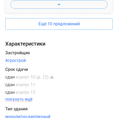
варьируется
от
102
(таунхаусы)
Ещё 10 предложений
до
501
кв.
Характеристики
м.
Застройщик
Отделка
Агрострой
помещений
Срок сдачи
перед
продажей
сдан
корпус 10 (д. 12)
выполняется
сдан
корпус 11
только
сдан
корпус 13
по
показать ещё
желанию
покупателя.
Тип здания
По
монолитно-кирпичный