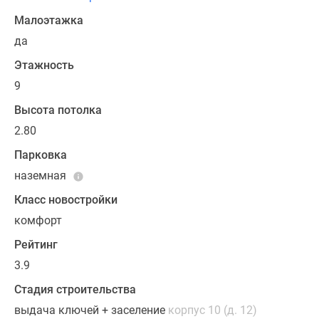
умолчанию
Малоэтажка
все
лоты
да
сдаются
Этажность
без
9
дизайна
интерьеров:
Высота потолка
в
2.80
домах
Парковка
и
наземная
квартирах
установлены
Класс новостройки
окна,
комфорт
балконные
Рейтинг
конструкции,
системы
3.9
отопления,
Стадия строительства
входные
выдача ключей + заселение
корпус 10 (д. 12)
двери