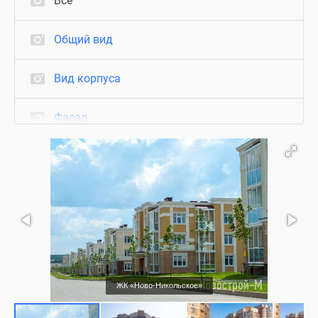
Все
Общий вид
Вид корпуса
Фасад
Вид из окон
Благоустройство
Съемки с воздуха
Нежилые помещения
ЖК «Ново-Никольское»