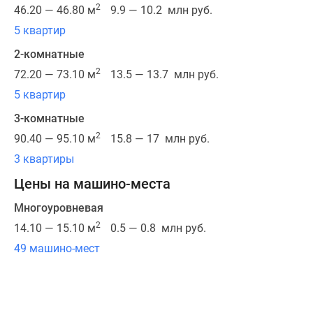
115
2
46.20 — 46.80 м
9.9 — 10.2 млн руб.
гектаров
5 квартир
расположено
несколько
2-комнатные
сотен
2
72.20 — 73.10 м
13.5 — 13.7 млн руб.
многоквартирных
5 квартир
корпусов
3-комнатные
высотой
2
6-
90.40 — 95.10 м
15.8 — 17 млн руб.
9
3 квартиры
этажей
Цены на машино-места
и
приватных
Многоуровневая
жилых
2
14.10 — 15.10 м
0.5 — 0.8 млн руб.
резиденций:
49 машино-мест
коттеджей
и
таунхаусов.