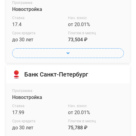
Программа
В
Новостройка
состав
Ставка
Нач. взнос
каждого
17.4
от 20.01%
коттеджа
Срок кредита
Платеж в месяц
дополнительно
до 30 лет
73,504 ₽
включены
собственные
машино-
места
или
Банк Санкт-Петербург
гараж
и
Программа
бассейн.
Новостройка
Площадь
Ставка
Нач. взнос
таких
17.99
от 20.01%
резиденций
в
Срок кредита
Платеж в месяц
до 30 лет
75,788 ₽
проекте