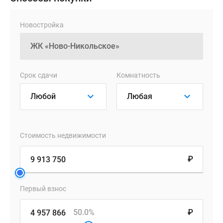
квартир,
включают
Новостройка
различные
форматы
жилья:
от
Срок сдачи
Комнатность
функциональных
однокомнатных
лотов
до
просторных
«трешек»,
Стоимость недвижимости
площадь
₽
которых
достигает
90.7
Первый взнос
кв.
м.
50.0%
₽
Эргономичными