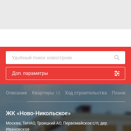
Удобный поиск новостроек
Доп. параметры
Описание
Квартиры
Ход строительства
Планиро
13
ЖК «Ново-Никольское»
Жилой
Москва, ТиНАО, Троицкий АО, Первомайское с/п, дер.
Ивановское
комплекс