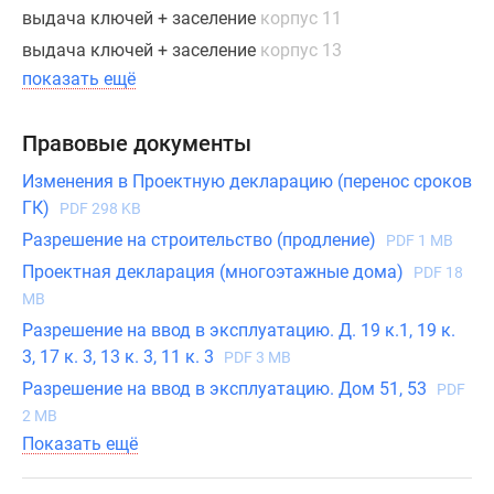
выдача ключей + заселение
корпус 11
и
приборы
выдача ключей + заселение
корпус 13
учета.
показать ещё
Купить
Правовые документы
квартиру
в
Изменения в Проектную декларацию (перенос сроков
ЖК
ГК)
PDF 298 KB
«Ново-
Разрешение на строительство (продление)
PDF 1 MB
Никольское»
Проектная декларация (многоэтажные дома)
PDF 18
можно
MB
с
Разрешение на ввод в эксплуатацию. Д. 19 к.1, 19 к.
привлечением
3, 17 к. 3, 13 к. 3, 11 к. 3
ипотечного
PDF 3 MB
кредита.
Разрешение на ввод в эксплуатацию. Дом 51, 53
PDF
2 MB
Показать ещё