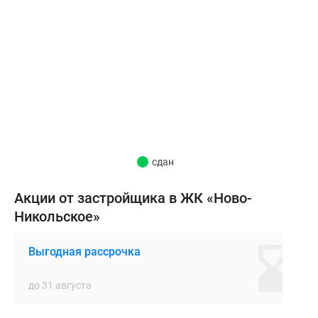
Все
дома
в
новостройке
построены
по
индивидуальному
архитектурному
проекту
с
сдан
использованием
Акции от застройщика в ЖК «Ново-
современных,
долговечных
Никольское»
и
экологически
Выгодная рассрочка
безопасных
материалов
до 31 августа
и
технологий.