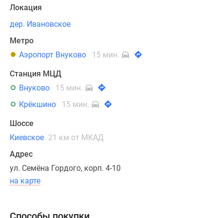
технологии,
Локация
что
дер. Ивановское
обеспечивает
всем
Метро
зданиям
Аэропорт Внуково
15 мин.
дополнительную
прочность
Станция МЦД
и
Внуково
15 мин.
улучшенные
Крёкшино
15 мин.
теплоизоляционные
и
Шоссе
эксплуатационные
Киевское
21 км от МКАД
характеристики.
Адрес
Многоквартирные
ул. Семёна Гордого, корп. 4-10
корпуса,
на карте
рассчитанные
на
сотни
Способы покупки