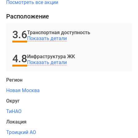
Посмотреть все акции
Для
отделки
Расположение
фасадов
использовались
3.6
Транспортная доступность
облицовочные
Показать детали
панели,
декоративный
4.8
Инфраструктура ЖК
кирпич,
Показать детали
структурная
штукатурка
Регион
и
клинкерная
Новая Москва
плитка.
Округ
Строительство
велось
ТиНАО
по
Локация
монолитно-
кирпичной
Троицкий АО