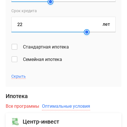
планировками
Срок кредита
предусмотрены
кухонные
лет
зоны
и
прихожие
оптимальных
Стандартная ипотека
размеров,
большие
Семейная ипотека
окна
и
Скрыть
высокие
(2.8
м)
Ипотека
потолки.
Все программы
Оптимальные условия
Для
тех,
Центр-инвест