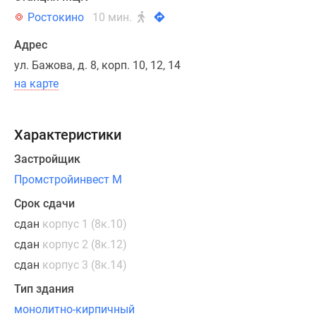
и
Ростокино
10 мин.
метражом
Адрес
от
51
ул. Бажова, д. 8, корп. 10, 12, 14
до
на карте
271
кв.
м.
Характеристики
Квартиры
Застройщик
передаются
Промстройинвест М
в
эксплуатацию
Срок сдачи
с
сдан
корпус 1 (8к.10)
чистовой
сдан
корпус 2 (8к.12)
отделкой.
сдан
корпус 3 (8к.14)
Установлены
входные
Тип здания
двери,
монолитно-кирпичный