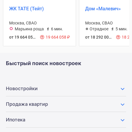
ЖК TATE (Тейт)
Дом «Малевич»
Москва, СВАО
Москва, СВАО
Марьина роща
6 мин.
Отрадное
5 мин.
от 19 664 058
₽
19 664 058
₽
от 18 292 000
₽
18 2
Быстрый поиск новостроек
Новостройки
Продажа квартир
Ипотека