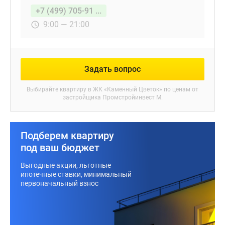
+7 (499) 705-91 ...
9:00 — 21:00
Задать вопрос
Выбирайте квартиру в
ЖК «Каменный Цветок»
по ценам от
застройщика Промстройинвест М.
Подберем квартиру
под ваш бюджет
Выгодные акции, льготные
ипотечные ставки, минимальный
первоначальный взнос