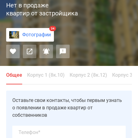
Нет в продаже
—
квартир от застройщика
класса
«Каменный
цветок»
34
Фотографии
от
компании
«Промстройинвест
М»
находится
в
Общее
Корпус 1 (8к.10)
Корпус 2 (8к.12)
Корпус 3 (8
районе
Ростокино.
Комплексная
Оставьте свои контакты, чтобы первым узнать
застройка
о появлении в продаже квартир от
состоит
собственников
из
трех
монолитных