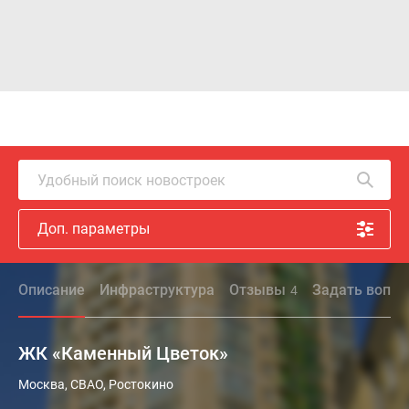
Удобный поиск новостроек
Доп. параметры
Описание
Инфраструктура
Отзывы
Задать вопро
4
ЖК «Каменный Цветок»
Новостройка
Москва, СВАО, Ростокино
бизнес