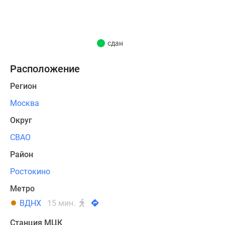
этажей.
Верхние
этажи
сдан
домов
занимают
Расположение
пентхаусы.
Регион
В
комплексе
Москва
представлена
Округ
761
квартира
СВАО
с
Район
количеством
Ростокино
комнат
от
Метро
одной
ВДНХ
15 мин.
до
четырех
Станция МЦК