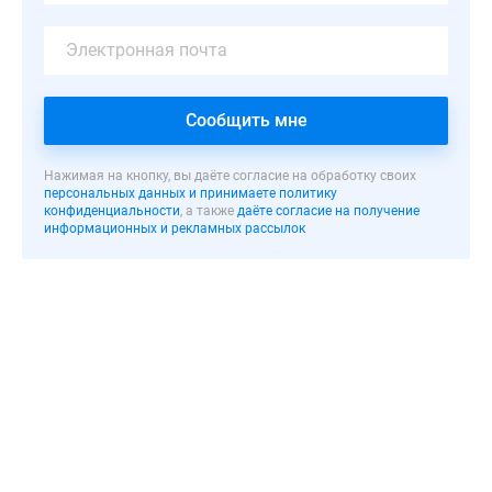
зданий
высотой
25
этажей,
которые
Сообщить мне
объединены
четырьмя
Нажимая на кнопку, вы даёте согласие на обработку своих
9
персональных данных и принимаете политику
конфиденциальности
, а также
даёте согласие на получение
—
информационных и рекламных рассылок
этажными
вставками,
а
также
двух
индивидуально
спроектированных
корпусов
высотой
10