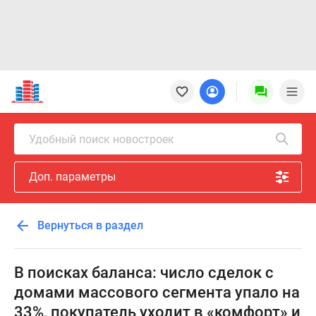
Новостройки
Квартиры
Ипотека
Новостройки
Удобный поиск новостроек
Москвы
Новостройки
Доп. параметры
Подмосковья
Новостройки
Новой
Вернуться в раздел
Москвы
Готовые
новостройки
В поисках баланса: число сделок с
Новостройки
домами массового сегмента упало на
на
33%, покупатель уходит в «комфорт» и
карте