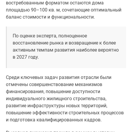
застройщиком
востребованным форматом остаются дома
Rutube
площадью 90–100 кв. м, сочетающие оптимальный
Поиск
баланс стоимости и функциональности.
дома
в
По оценке эксперта, полноценное
Москве
восстановление рынка и возвращение к более
Программа
активным темпам развития наиболее вероятно
реновации
в 2027 году.
в
Москве
Новостройки
Среди ключевых задач развития отрасли были
премиум-
отмечены совершенствование механизмов
класса
финансирования, повышение доступности
Новостройки
индивидуального жилищного строительства,
бизнес-
развитие инфраструктуры новых территорий,
класса
повышение эффективности строительных процессов
Рассрочка
и подготовка квалифицированных кадров.
Траншевая
ипотека