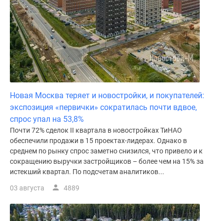
Новая Москва теряет и новостройки, и покупателей:
экспозиция «первички» сократилась почти вдвое,
спрос упал на 53,8%
Почти 72% сделок II квартала в новостройках ТиНАО
обеспечили продажи в 15 проектах-лидерах. Однако в
среднем по рынку спрос заметно снизился, что привело и к
сокращению выручки застройщиков – более чем на 15% за
истекший квартал. По подсчетам аналитиков...
03 августа
4889