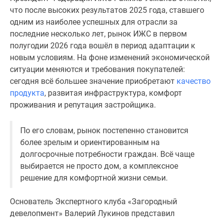
1-
что после высоких результатов 2025 года, ставшего
комнатные
одним из наиболее успешных для отрасли за
2-
последние несколько лет, рынок ИЖС в первом
комнатные
полугодии 2026 года вошёл в период адаптации к
3-
новым условиям. На фоне изменений экономической
комнатные
ситуации меняются и требования покупателей:
Квартиры
сегодня всё большее значение приобретают
качество
на
продукта
, развитая инфраструктура, комфорт
карте
проживания и репутация застройщика.
Ипотечный
калькулятор
По его словам, рынок постепенно становится
Семейная
более зрелым и ориентированным на
ипотека
долгосрочные потребности граждан. Всё чаще
Военная
выбирается не просто дом, а комплексное
ипотека
решение для комфортной жизни семьи.
Банки
и
Основатель Экспертного клуба «Загородный
программы
девелопмент» Валерий Лукинов представил
Медиа