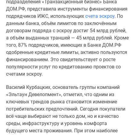
подразделения «Транзакционный бизнес» Банка
Дзен
ДОМ.РФ, представила инструменты финансирования
Машино-
подрядчиков ИЖС, использующих
счета эскроу
. По
места
данным банка, объём лимитов по заключённым
Апартаменты
договорам подряда с эскроу достиг 54 млрд рублей,
#траншевая
а объём выданных траншей — 45 млрд рублей. Кроме
ипотека
того, 87% подрядчиков, имеющих в Банке ДОМ.РФ
#рассрочка
одобренные кредитные лимиты, активно пользуются
ИТ-
финансированием. Это свидетельствует о росте
ипотека
популярности услуг по кредитованию проектов со
Квартиры
счетами эскроу.
со
скидками
Василий Курбацких, основатель группы компаний
до
«Эльтаун Девелопмент», отметил, что одним из
41%
ключевых трендов рынка становится изменение
Видео
потребительских предпочтений. Сегодня покупатели
360°
всё чаще выбирают не только дом, но и качество
новостроек
среды, инфраструктуру и уровень комфорта
Субсидированная
будущего места проживания. При этом наиболее