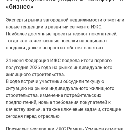
«бизнес»
Специальные
предложения
Эксперты рынка загородной недвижимости отметили
Коммерческие
новые тенденции в развитии сегмента ИЖС.
помещения
Наиболее доступные проекты теряют покупателей,
Продавцы
тогда как качественные поселки наращивают
и
продажи даже в непростых обстоятельствах.
застройщики
Панорамы
24 июня Федерация ИЖС подвела итоги первого
новостроек
полугодия 2026 года на рынке индивидуального
Видеообзор
жилищного строительства.
новостроек
В ходе встречи участники обсудили текущую
Экспертиза
ситуацию на рынке индивидуального жилищного
новостроек
строительства, изменение потребительских
Экология
предпочтений, новые требования покупателей к
Москвы
качеству жилья, а также ключевые задачи, стоящие
и
сегодня перед отраслью.
Подмосковья
Студии
Президент Федерации ИЖС Рамиль Усманов отметил,