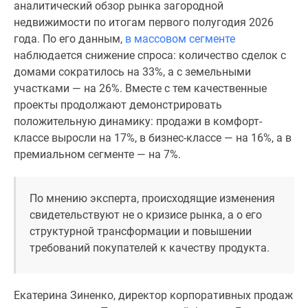
аналитический обзор рынка загородной
Новости
недвижимости по итогам первого полугодия 2026
недвижимости
года. По его данным,
в массовом сегменте
Мнение
наблюдается снижение спроса: количество сделок с
эксперта
домами сократилось на 33%, а с земельными
Аналитика
участками — на 26%. Вместе с тем качественные
рынка
проекты продолжают демонстрировать
Покупателю
положительную динамику: продажи в комфорт-
Экспертиза
классе выросли на 17%, в бизнес-классе — на 16%, а в
новостроек
премиальном сегменте — на 7%.
Эксперты
и
авторы
По мнению эксперта, происходящие изменения
О
свидетельствуют не о кризисе рынка, а о его
проекте
структурной трансформации и повышении
Контакты
требований покупателей к качеству продукта.
Реклама
на
сайте
Екатерина Зиненко, директор корпоративных продаж
Vk