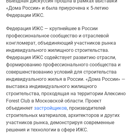
Выездная дискуссия прошла в рамках выставки
Дома
«Дома России» и была приурочена к 5-летию
и
Федерации ИЖС.
коттеджи
Коттеджные
Федерация ИЖС — крупнейшее в России
поселки
профессиональное сообщество и отраслевой
в
конгломерат, объединяющий участников рынка
Новой
индивидуального жилищного строительства.
Москве
Федерация ИЖС содействует развитию отрасли,
Готовые
формированию профессионального сообщества и
коттеджные
совершенствованию условий для строительства
поселки
индивидуального жилья в России. «Дома России» —
Строящиеся
выставка индивидуального жилищного
коттеджные
строительства, проходящая на территории Алексино
поселки
Forest Club в Московской области. Проект
Коттеджные
объединяет
застройщиков
, производителей
поселки
строительных материалов, архитекторов и других
в
участников рынка, демонстрируя современные
лесу
решения и технологии в сфере ИЖС.
Коттеджные