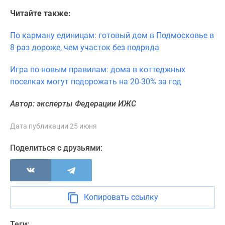
поселки
Читайте также:
у
водоема
По карману единицам: готовый дом в Подмосковье в
Коттеджные
8 раз дороже, чем участок без подряда
поселки
Игра по новым правилам: дома в коттеджных
в
поселках могут подорожать на 20-30% за год
ипотеку
Бизнес-
Автор: эксперты Федерации ИЖС
центры
Коттеджи
Дата публикации 25 июня
Скидки
и
Поделиться с друзьями:
акции
Макс
Копировать ссылку
Теги: