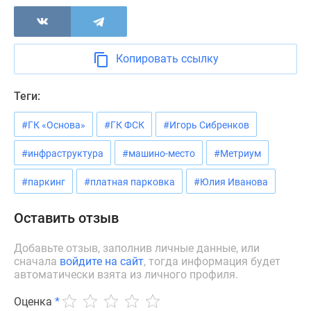
Копировать ссылку
Теги:
#ГК «Основа»
#ГК ФСК
#Игорь Сибренков
#инфраструктура
#машино-место
#Метриум
#паркинг
#платная парковка
#Юлия Иванова
Оставить отзыв
Добавьте отзыв, заполнив личные данные, или
сначала
войдите на сайт
, тогда информация будет
автоматически взята из личного профиля.
Оценка
*