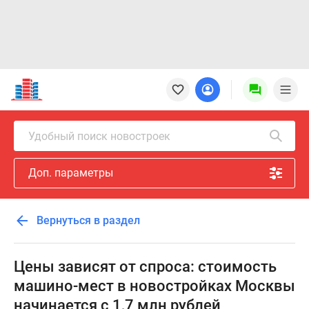
Новостройки
Квартиры
Ипотека
Новостройки
Удобный поиск новостроек
Москвы
Новостройки
Доп. параметры
Подмосковья
Новостройки
Новой
Вернуться в раздел
Москвы
Готовые
новостройки
Цены зависят от спроса: стоимость
Новостройки
машино-мест в новостройках Москвы
на
начинается с 1,7 млн рублей
карте