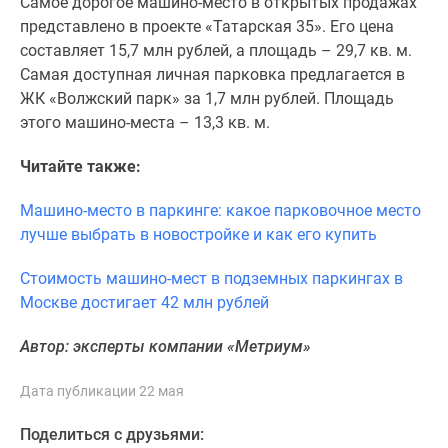
Самое дорогое машино-место в открытых продажах
поселки
представлено в проекте «Татарская 35». Его цена
у
составляет 15,7 млн рублей, а площадь – 29,7 кв. м.
водоема
Самая доступная личная парковка предлагается в
Коттеджные
ЖК «Волжский парк» за 1,7 млн рублей. Площадь
поселки
этого машино-места – 13,3 кв. м.
в
ипотеку
Читайте также:
Бизнес-
Машино-место в паркинге: какое парковочное место
центры
лучше выбрать в новостройке и как его купить
Коттеджи
Скидки
Стоимость машино-мест в подземных паркингах в
и
Москве достигает 42 млн рублей
акции
Макс
Автор: эксперты компании «Метриум»
Дата публикации 22 мая
Поделиться с друзьями: