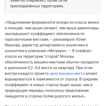
заметно опережают проекты на
Дома
присоединённых территориях.
и
коттеджи
Коттеджные
«Предложение формируется исходя из класса жилья
поселки
и локации: чем выше сегмент, тем выше девелоперы
в
закладывают коэффициент обеспеченности
Новой
парковочными местами, – резюмирует Юлия
Москве
Иванова, директор департамента аналитики и
Готовые
консалтинга компании «Метриум». – В комфорт-
коттеджные
классе на территории "старой" Москвы
поселки
обеспеченность машино-местами обычно находится
Строящиеся
в диапазоне 0,2–0,4 места на квартиру. При этом
коттеджные
внутри каждого проекта
цена машино-места
может
поселки
варьироваться в зависимости от спроса. В среднем
Коттеджные
коэффициент в новых стартах будет выше, чем в
поселки
предыдущие периоды, поскольку предложение
в
смещается в сторону более дорогого жилья».
лесу
Коттеджные