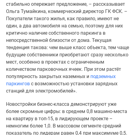
стабильно опережает предложение, – рассказывает
Новости
Ольга Тумайкина, коммерческий директор ГК ФСК. –
недвижимости
Покупатели такого жилья, как правило, имеют не
Мнение
один, а два автомобиля на семью, поэтому для них
эксперта
критично наличие собственного паркинга в
Аналитика
непосредственной близости от дома. Текущая
рынка
тенденция такова: чем выше класс объекта, тем чаще
Покупателю
будущие собственники приобретают сразу несколько
Экспертиза
мест, особенно в проектах с ограниченным
новостроек
количеством парковочных ячеек. При этом растёт
Эксперты
популярность закрытых наземных и
подземных
и
паркингов
с возможностью установки зарядных
авторы
станций для электромобилей».
О
проекте
Новостройки бизнес-класса демонстрируют уже
Контакты
более скромные цифры: в среднем 0,8 машино-места
Реклама
на квартиру в топ-15, в лидирующем проекте –
на
немногим более 1,0. В массовом сегменте средний
сайте
показатель по лидерам равен 0,4 при максимуме 0,5.
Vk