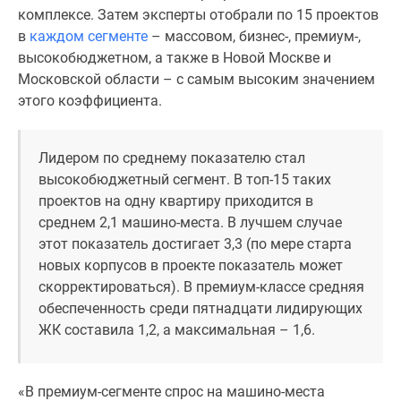
1-
комплексе. Затем эксперты отобрали по 15 проектов
комнатные
в
каждом сегменте
– массовом, бизнес-, премиум-,
2-
высокобюджетном, а также в Новой Москве и
комнатные
Московской области – с самым высоким значением
3-
этого коэффициента.
комнатные
Квартиры
на
Лидером по среднему показателю стал
карте
высокобюджетный сегмент. В топ-15 таких
Ипотечный
проектов на одну квартиру приходится в
калькулятор
среднем 2,1 машино-места. В лучшем случае
Семейная
этот показатель достигает 3,3 (по мере старта
ипотека
новых корпусов в проекте показатель может
Военная
скорректироваться). В премиум-классе средняя
ипотека
обеспеченность среди пятнадцати лидирующих
Банки
ЖК составила 1,2, а максимальная – 1,6.
и
программы
«В премиум-сегменте спрос на машино-места
Медиа