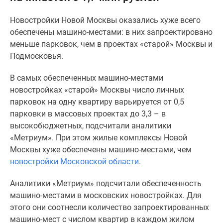
Специальные
Новостройки Новой Москвы оказались хуже всего
предложения
обеспечены машино-местами: в них запроектировано
Коммерческие
меньше парковок, чем в проектах «старой» Москвы и
помещения
Подмосковья.
Продавцы
и
В самых обеспеченных машино-местами
застройщики
новостройках «старой» Москвы число личных
Панорамы
парковок на одну квартиру варьируется от 0,5
новостроек
парковки в массовых проектах до 3,3 – в
Видеообзор
высокобюджетных, подсчитали аналитики
новостроек
«Метриум». При этом жилые комплексы Новой
Экспертиза
Москвы хуже обеспечены машино-местами, чем
новостроек
новостройки Московской области
.
Экология
Москвы
Аналитики «Метриум» подсчитали обеспеченность
и
машино-местами в московских новостройках. Для
Подмосковья
этого они соотнесли количество запроектированных
Студии
машино-мест с числом квартир в каждом жилом