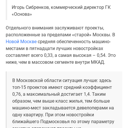
застройщиком
Игорь Сибренков, коммерческий директор ГК
Rutube
«Основа»
Поиск
дома
Отдельного внимания заслуживают проекты,
в
расположенные за пределами «старой» Москвы. В
Москве
Новой Москве
средняя обеспеченность машино-
Программа
местами в пятнадцати лучших новостройках
реновации
составляет всего 0,33, а самая высокая – 0,54. Это
в
ниже, чем в массовом сегменте внутри МКАД.
Москве
Новостройки
премиум-
В Московской области ситуация лучше: здесь
класса
топ-15 проектов имеют средний коэффициент
Новостройки
0,76, а максимальный достигает 1,4. Таким
бизнес-
образом, чем выше класс жилья, тем больше
класса
машино-мест закладывается девелоперами на
Рассрочка
одну квартиру. При этом новостройки
Траншевая
ближайшего Подмосковья по этому параметру
ипотека