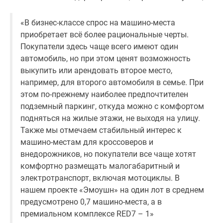
Дзен
«В бизнес-классе спрос на машино-места
Машино-
приобретает всё более рациональные черты.
места
Покупатели здесь чаще всего имеют один
Апартаменты
автомобиль, но при этом ценят возможность
#траншевая
выкупить или арендовать второе место,
ипотека
например, для второго автомобиля в семье. При
#рассрочка
этом по-прежнему наиболее предпочтителен
ИТ-
подземный паркинг, откуда можно с комфортом
ипотека
подняться на жилые этажи, не выходя на улицу.
Квартиры
Также мы отмечаем стабильный интерес к
со
машино-местам для кроссоверов и
скидками
внедорожников, но покупатели все чаще хотят
до
комфортно размещать малогабаритный и
41%
электротранспорт, включая мотоциклы. В
Видео
нашем проекте «Эмоушн» на один лот в среднем
360°
предусмотрено 0,7 машино-места, а в
новостроек
премиальном комплексе RED7 – 1»
Субсидированная