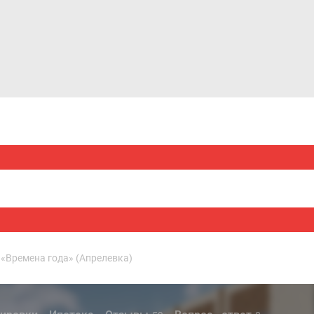
Дома и коттеджи
Ипотека
Медиа
Консультация
«Времена года» (Апрелевка)