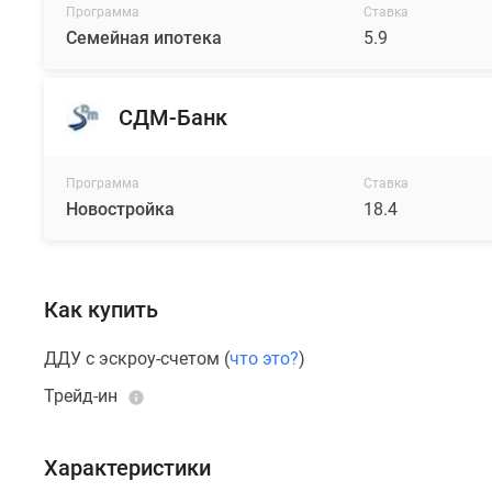
машине.
Программа
Ставка
Семейная ипотека
5.9
6
корпусов
высотой
СДМ-Банк
до
9
этажей
Программа
Ставка
Новостройка
18.4
станут
гармоничным
дополнением
города.
Как купить
Фасады
облицуют
ДДУ с эскроу-счетом (
что это?
)
клинкерным
Трейд-ин
кирпичом
бежевого
и
Характеристики
коричневого