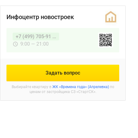
Инфоцентр новостроек
+7 (499) 705-91 ...
9:00 — 21:00
Задать вопрос
Выбирайте квартиру в
ЖК «Времена года» (Апрелевка)
по
ценам от застройщика СЗ «СтартСК».