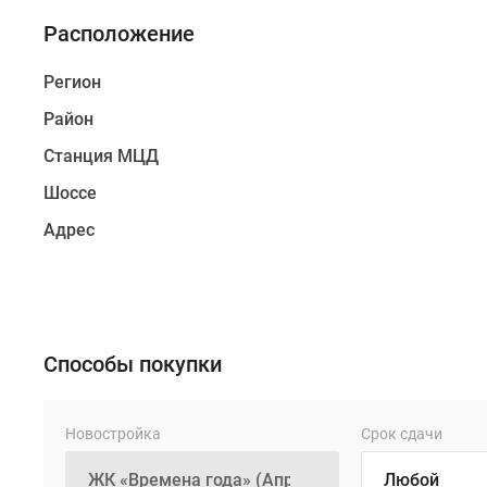
Рядом
Расположение
расположен
съезд
Регион
к
Киевскому
Район
шоссе,
Станция МЦД
до
железнодорожной
Шоссе
платформы
Адрес
«Победа»
идти
всего
3
минуты.
Способы покупки
Локация
комплекса
удобна
Новостройка
Срок сдачи
для
путешествий: