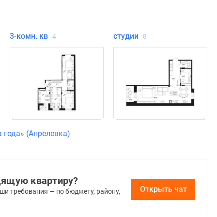
3-комн. кв
студии
4
8
 года» (Апрелевка)
дящую квартиру?
Открыть чат
ши требования — по бюджету, району,