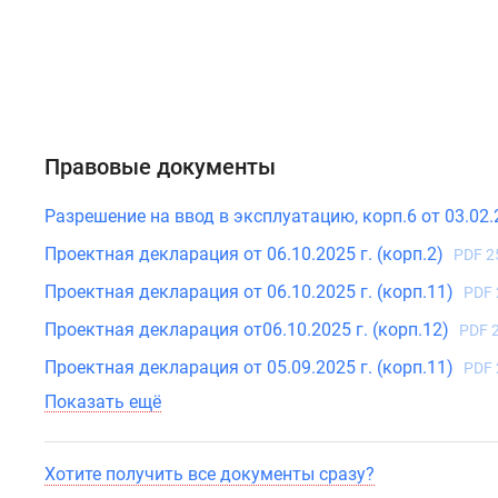
вид
на
лесной
массив.
В
Правовые документы
реализации
проекта
Разрешение на ввод в эксплуатацию, корп.6 от 03.02.
лоты
Проектная декларация от 06.10.2025 г. (корп.2)
от
PDF 2
студий
Проектная декларация от 06.10.2025 г. (корп.11)
PDF 
до
Проектная декларация от06.10.2025 г. (корп.12)
PDF 
трехкомнатных.
Во
Проектная декларация от 05.09.2025 г. (корп.11)
PDF 
всех
Показать ещё
квартирах
есть
балконы,
Хотите получить все документы сразу?
просторные