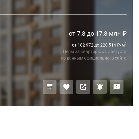
от 7.8 до 17.8 млн
₽
2
от 182 972 до 228 514
₽
/м
Цены за квартиры
от
7 августа
по данным официального сайта