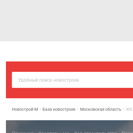
Новостройки
Квартиры
Удобный поиск новостроек
Новострой-М
•
База новостроек
•
Московская область
•
ЖК 