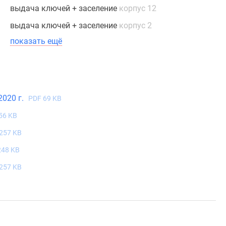
выдача ключей + заселение
корпус 12
выдача ключей + заселение
корпус 2
показать ещё
2020 г.
PDF 69 KB
56 KB
257 KB
248 KB
257 KB