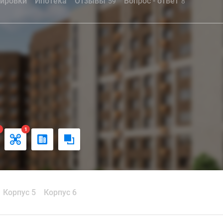
ировки
Ипотека
Отзывы
Вопрос - ответ
59
8
1
1
Корпус 5
Корпус 6