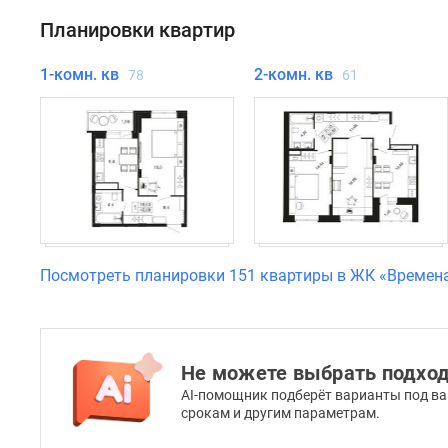
кухни,
Планировки квартир
большие
гостиные
1-комн. кв
2-комн. кв
78
61
и
гардеробные
помещения.
Представлены
семейные
варианты
с
лоджиями,
Посмотреть планировки 151 квартиры в ЖК «Времена
дополнительными
санузлами
и
окнами
Не можете выбрать подхо
на
AI-помощник подберёт варианты под ва
2
срокам и другим параметрам.
стороны.