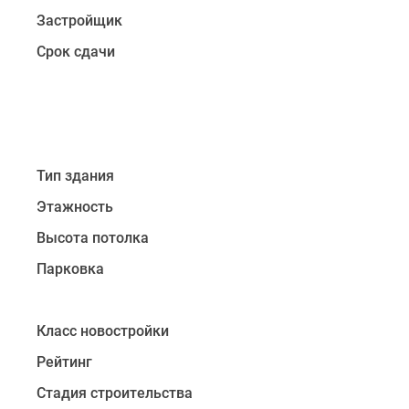
оттенка,
Застройщик
яркости
Срок сдачи
добавят
корзины
для
кондиционеров
медного
цвета.
Тип здания
Визуальное
разделение
Этажность
секций
Высота потолка
облегчает
Парковка
образ
новостройки,
из
Класс новостройки
панорамных
окон
Рейтинг
откроется
Стадия строительства
красивый