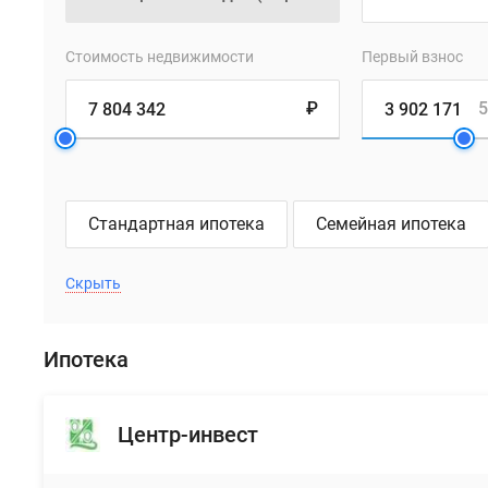
до
центра
Стоимость недвижимости
Первый взнос
Москвы
можно
₽
5
добраться
за
час
на
Стандартная ипотека
Семейная ипотека
электропоезде,
международный
аэропорт
Скрыть
«Внуково»
находится
Ипотека
в
20
минутах
Центр-инвест
езды
на