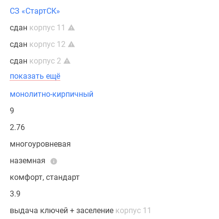
СЗ «СтартСК»
сдан
корпус 11
сдан
корпус 12
сдан
корпус 2
показать ещё
монолитно-кирпичный
9
2.76
многоуровневая
наземная
комфорт, стандарт
3.9
выдача ключей + заселение
корпус 11