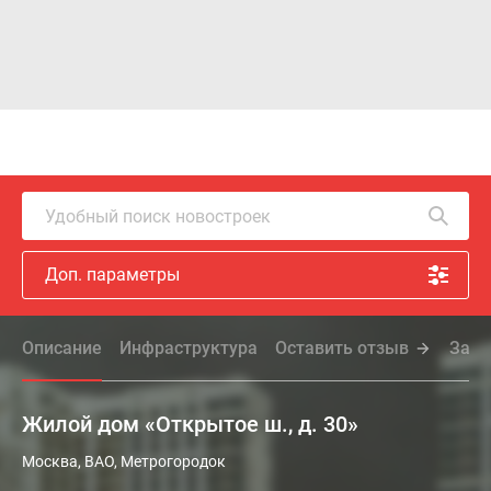
Удобный поиск новостроек
Доп. параметры
Описание
Инфраструктура
Оставить отзыв
Зада
Жилой дом «Открытое ш., д. 30»
Новый
Москва, ВАО, Метрогородок
комплекс,