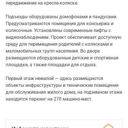
передвижение на кресле-коляске.
детские
и
Подъезды оборудованы домофонами и пандусами.
спортивная
Предусматриваются помещения для консьержа и
площадки,
колясочные. Установлены современные лифты с
а
видеонаблюдением. Проект обеспечивает доступную
также
среду для перемещения родителей с колясками и
площадки
маломобильных групп населения. Во дворе
для
размещаются оборудованные детские и спортивная
отдыха.
площадки, а также площадки для отдыха.
Первый
Первый этаж нежилой — здесь размещаются
этаж
объекты инфраструктуры и технические помещения
нежилой
для обслуживания жилого дома, на подземном этаже
—
находится паркинг на 270 машино-мест.
здесь
размещаются
объекты
инфраструктуры