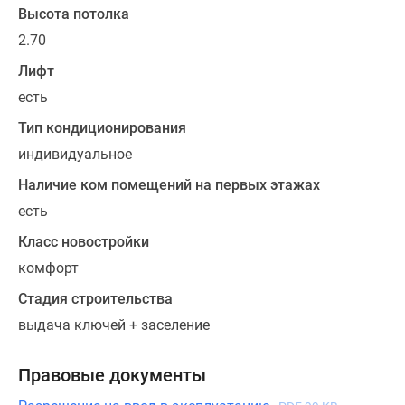
Высота потолка
6
2.70
двухкомнатных
квартир
Лифт
предназначены
есть
для
маломобильных
Тип кондиционирования
жильцов,
индивидуальное
для
Наличие ком помещений на первых этажах
них
есть
ширина
коридоров,
Класс новостройки
дверных
комфорт
проемов
Стадия строительства
и
оборудование
выдача ключей + заселение
санузлов
обеспечивают
Правовые документы
удобное