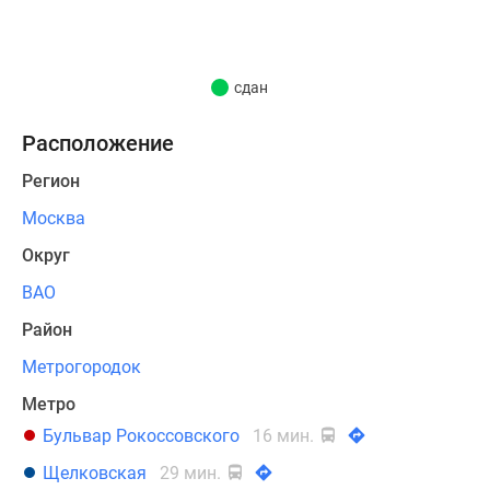
домов
с
подземной
автостоянкой.
сдан
В
Расположение
доме
Регион
от
9
Москва
до
Округ
25
ВАО
этажей.
Участникам
Район
Программы
Метрогородок
реновации
передано
Метро
924
Бульвар Рокоссовского
16 мин.
квартир
Щелковская
29 мин.
с