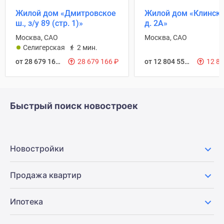
Жилой дом «Дмитровское
Жилой дом «Клинская
ш., з/у 89 (стр. 1)»
д. 2А»
Москва, САО
Москва, САО
Селигерская
2 мин.
от 28 679 166
₽
28 679 166
₽
от 12 804 553
₽
12 8
Быстрый поиск новостроек
Новостройки
Продажа квартир
Ипотека