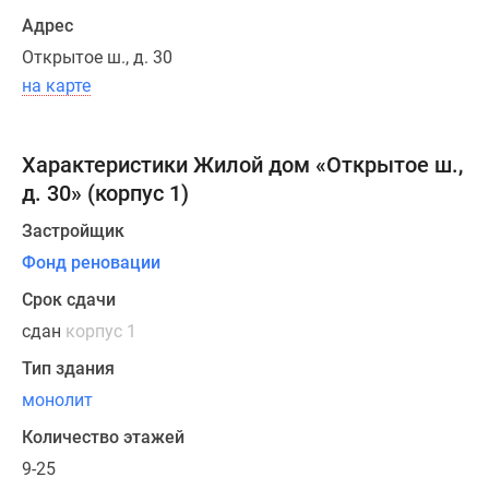
остекленными
Адрес
лоджиями,
Открытое ш., д. 30
в
на карте
том
числе
180
Характеристики Жилой дом «Открытое ш.,
однокомнатных,
д. 30» (корпус 1)
600
двухкомнатных,
Застройщик
128
Фонд реновации
трехкомнатных,
Срок сдачи
14
четырехкомнатных
сдан
корпус 1
и
Тип здания
2
монолит
пятикомнатных.
6
Количество этажей
однокомнатных
9-25
и