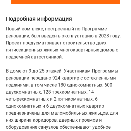
с
видеонаблюдением.
Проект
Подробная информация
обеспечивает
Новый комплекс, построенный по Программе
доступную
реновации, был введен в эксплуатацию в 2023 году.
среду
Проект предусматривает строительство двух
для
пятисекционных жилых многоквартирных домов с
перемещения
подземной автостоянкой.
родителей
с
В доме от 9 до 25 этажей. Участникам Программы
колясками
реновации передано 924 квартир с остекленными
и
лоджиями, в том числе 180 однокомнатных, 600
маломобильных
двухкомнатных, 128 трехкомнатных, 14
групп
четырехкомнатных и 2 пятикомнатных. 6
населения.
однокомнатных и 6 двухкомнатных квартир
Во
предназначены для маломобильных жильцов, для
дворе
них ширина коридоров, дверных проемов и
размещаются
оборудование санузлов обеспечивают удобное
оборудованные