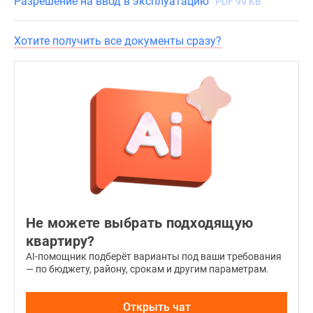
Разрешение на ввод в эксплуатацию
PDF 99 KB
передвижение
на
кресле-
Хотите получить все документы сразу?
коляске.
Подъезды
оборудованы
домофонами
и
пандусами.
Предусматриваются
помещения
для
Не можете выбрать подходящую
консьержа
и
квартиру?
колясочные.
AI-помощник подберёт варианты под ваши требования
— по бюджету, району, срокам и другим параметрам.
Установлены
современные
лифты
Открыть чат