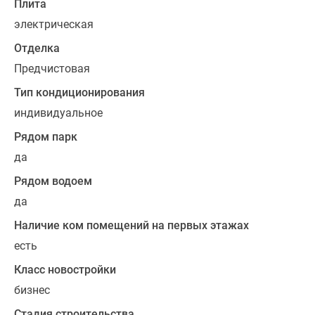
Плита
панорамными
электрическая
окнами,
что
Отделка
позволяет
Предчистовая
любоваться
Тип кондиционирования
живописными
видами
индивидуальное
на
Рядом парк
столичные
да
доминанты,
парки
Рядом водоем
и
да
водоемы.
Наличие ком помещений на первых этажах
В
есть
проекте
Класс новостройки
на
бизнес
выбор
предлагаются
Стадия строительства