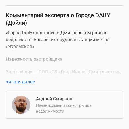
Комментарий эксперта о Городе DAILY
(Дэйли)
«Город Daily» построен в Дмитровском районе
недалеко от Ангарских прудов и станции метро
«Яхромская».
Надежность застройщика
Застройщик — ООО «СЗ «Град Инвест Дмитровское»,
входящее в ГК «Град». Под руководством и при
читать далее
участии ГК «Град» построено более 600 тыс. кв. м
недвижимости, в том числе проекты в Москве,
Андрей Смирнов
Нахабино, Химках, Домодедово.
Независимый эксперт рынка
недвижимости
Описание ЖК
Проект бизнес-класса «Город Daily» расположен на