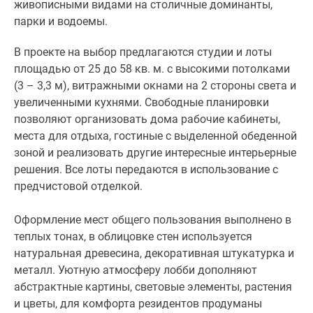
живописными видами на столичные доминанты,
Оформление
парки и водоемы.
мест
общего
В проекте на выбор предлагаются студии и лоты
пользования
площадью от 25 до 58 кв. м. с высокими потолками
выполнено
(3 – 3,3 м), витражными окнами на 2 стороны света и
в
увеличенными кухнями. Свободные планировки
теплых
позволяют организовать дома рабочие кабинеты,
тонах,
места для отдыха, гостиные с выделенной обеденной
в
зоной и реализовать другие интересные интерьерные
облицовке
решения. Все лоты передаются в использование с
стен
предчистовой отделкой.
используется
натуральная
Оформление мест общего пользования выполнено в
древесина,
теплых тонах, в облицовке стен используется
декоративная
натуральная древесина, декоративная штукатурка и
штукатурка
металл. Уютную атмосферу лобби дополняют
и
абстрактные картины, световые элементы, растения
металл.
и цветы, для комфорта резидентов продуманы