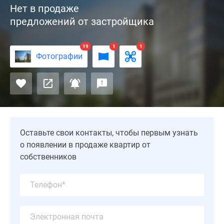
Нет в продаже
(Город
предложений от застройщика
Дэйли)
–
современный
19
1
1
Фотографии
проект
бизнес-
класса
у
Ангарских
прудов.
Комфортабельный
Оставьте свои контакты, чтобы первым узнать
комплекс
о появлении в продаже квартир от
находится
собственников
неподалеку
от
Дмитровского
шоссе,
в