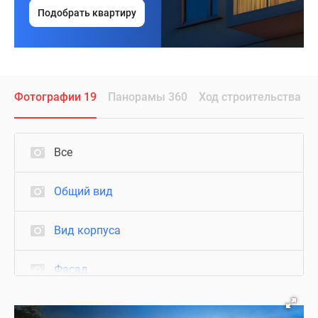
офисы
Подобрать квартиру
для
работы,
почтовые
зоны
и
Фотографии 19
Панорамы 360
Ход строительства
паркинг
на
подземных
Все
этажах
с
Общий вид
кладовыми
помещениями.
Вид корпуса
Фасад
Благоустройство