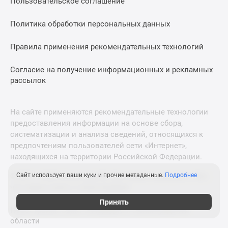
Пользовательское соглашение
Политика обработки персональных данных
Правила применения рекомендательных технологий
Согласие на получение информационных и рекламных
рассылок
На сайте применяются рекомендательные технологии
предоставления информации на основе сбора,
систематизации и анализа сведений, относящихся к
предпочтениям пользователей сети «Интернет»,
находящихся на территории Российской Федерации.
Сайт использует ваши куки и прочие метаданные.
Подробнее
© 2011—2026 Новострой-М. Все права защищены. Всё,
что нужно знать о новостройках
Принять
Новостройки Санкт-Петербурга и Ленинградской
области