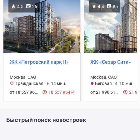
4.5
26
4.4
85
ЖК «Петровский парк II»
ЖК «Сезар Сити»
Москва, САО
Москва, САО
Гражданская
14 мин.
Беговая
10 мин.
от 18 557 964
₽
18 557 964
₽
от 21 996 512
₽
21 9
Быстрый поиск новостроек