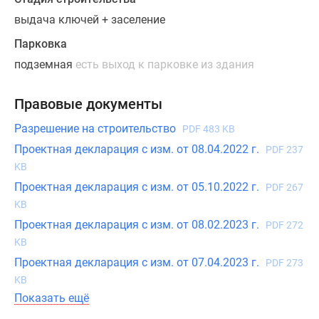
студии
выдача ключей + заселение
и
Парковка
лоты
площадью
подземная
есть выход к парковке из здания
от
25
Правовые документы
до
Разрешение на строительство
PDF 483 KB
58
кв.
Проектная декларация с изм. от 08.04.2022 г.
PDF 237
м.
KB
с
Проектная декларация с изм. от 05.10.2022 г.
PDF 267
высокими
KB
потолками
Проектная декларация с изм. от 08.02.2023 г.
PDF 272
(3
KB
–
Проектная декларация с изм. от 07.04.2023 г.
PDF 273
3,3
KB
м),
Показать ещё
витражными