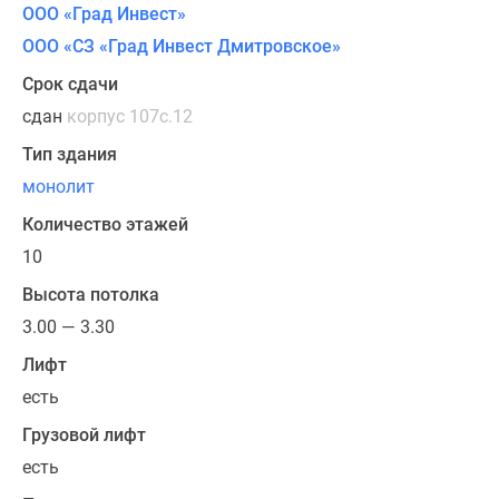
пастельных
ООО «Град Инвест»
оттенков
ООО «СЗ «Град Инвест Дмитровское»
постепенно
Срок сдачи
переходят
в
сдан
корпус 107с.12
сплошное
Тип здания
остекление,
монолит
такое
решение
Количество этажей
визуально
10
расширяет
Высота потолка
пространство
и
3.00 — 3.30
придает
Лифт
новостройке
есть
легкость.
Большинство
Грузовой лифт
лотов
есть
с