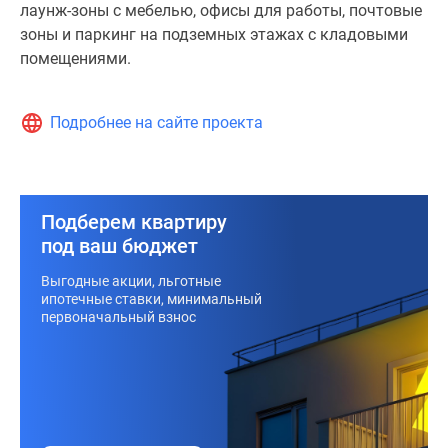
Уютную
лаунж-зоны с мебелью, офисы для работы, почтовые
атмосферу
зоны и паркинг на подземных этажах с кладовыми
лобби
помещениями.
дополняют
абстрактные
картины,
Подробнее на сайте проекта
световые
элементы,
растения
и
Подберем квартиру
цветы,
под ваш бюджет
для
Выгодные акции, льготные
комфорта
ипотечные ставки, минимальный
резидентов
первоначальный взнос
продуманы
лаунж-
зоны
с
мебелью,