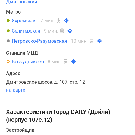
Дмитровский
«Шереметьево».
Метро
Яхромская
7 мин.
«Город
Daily»
Селигерская
9 мин.
–
Петровско-Разумовская
10 мин.
это
монолитное
Станция МЦД
здание
Бескудниково
8 мин.
средней
этажности,
Адрес
состоящее
Дмитровское шоссе, д. 107, стр. 12
из
на карте
трех
секций.
Фасады
Характеристики Город DAILY (Дэйли)
из
(корпус 107с.12)
клинкерного
кирпича
Застройщик