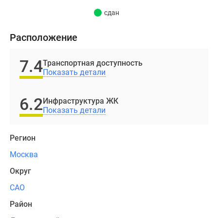
За
сдан
30
минут
Расположение
на
метро
7.4
Транспортная доступность
можно
Показать детали
доехать
до
6.2
Красной
Инфраструктура ЖК
Показать детали
площади,
25
минут
Регион
на
Москва
автомобиле
займет
Округ
дорога
САО
до
Район
международного
аэропорта