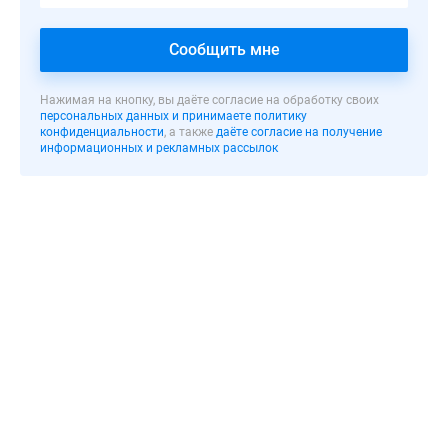
15
минутах
Сообщить мне
езды
от
МКАД.
Нажимая на кнопку, вы даёте согласие на обработку своих
персональных данных и принимаете политику
В
конфиденциальности
, а также
даёте согласие на получение
10
информационных и рекламных рассылок
минутах
ходьбы
расположена
станция
метро
«Яхромская»,
чуть
дальше
есть
железнодорожная
платформа
«Бескудниково».