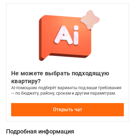
окнами
на
2
стороны
света
и
увеличенными
кухнями.
Свободные
планировки
Не можете выбрать подходящую
позволяют
организовать
квартиру?
дома
AI-помощник подберёт варианты под ваши требования
— по бюджету, району, срокам и другим параметрам.
рабочие
кабинеты,
места
Открыть чат
для
отдыха,
гостиные
Подробная информация