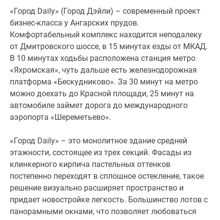
с
«Город Daily» (Город Дэйли) – современный проект
выделенной
бизнес-класса у Ангарских прудов.
обеденной
Комфортабельный комплекс находится неподалеку
зоной
от Дмитровского шоссе, в 15 минутах езды от МКАД.
и
В 10 минутах ходьбы расположена станция метро
реализовать
«Яхромская», чуть дальше есть железнодорожная
другие
платформа «Бескудниково». За 30 минут на метро
интересные
можно доехать до Красной площади, 25 минут на
интерьерные
автомобиле займет дорога до международного
решения.
аэропорта «Шереметьево».
Все
лоты
«Город Daily» – это монолитное здание средней
передаются
этажности, состоящее из трех секций. Фасады из
в
клинкерного кирпича пастельных оттенков
использование
постепенно переходят в сплошное остекление, такое
с
решение визуально расширяет пространство и
предчистовой
придает новостройке легкость. Большинство лотов с
отделкой.
панорамными окнами, что позволяет любоваться