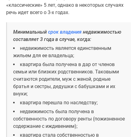
«классические» 5 лет, однако в некоторых случаях
поселки
речь идет всего о 3-х годах.
у
водоема
Коттеджные
Минимальный
срок владения
недвижимостью
поселки
составляет 3 года в случае, когда:
в
недвижимость является единственным
ипотеку
жильем для ее владельца;
Бизнес-
квартира была получена в дар от членов
центры
семьи или близких родственников. Таковыми
Коттеджи
считаются родители, муж с женой, родные
Скидки
братья и сестры, дедушки с бабушками и их
и
внуки;
акции
Макс
квартира перешла по наследству;
недвижимость была получена в
собственность по договору ренты (пожизненное
содержание с иждивением);
квартира стала собственностью в