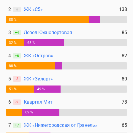
2
ЖК «С5»
138
Н
88 %
3
Левел Южнопортовая
85
+4
32 %
68 %
4
ЖК «Остров»
82
+6
88 %
5
ЖК «Зиларт»
80
-3
51 %
49 %
6
Квартал Мит
78
-2
69 %
7
ЖК «Нижегородская от Гранель»
65
+7