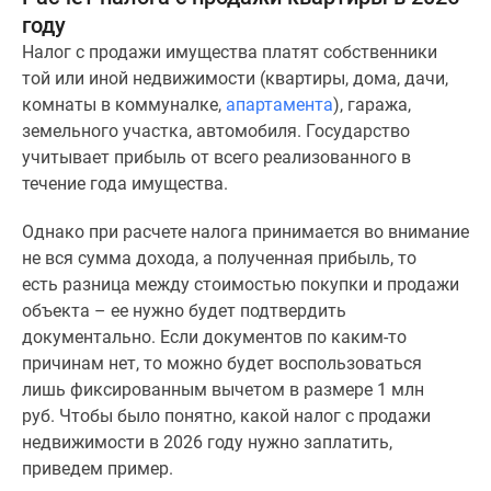
году
Дзен
Машино-
Налог с продажи имущества платят собственники
места
той или иной недвижимости (квартиры, дома, дачи,
Апартаменты
комнаты в коммуналке,
апартамента
), гаража,
#траншевая
земельного участка, автомобиля. Государство
ипотека
учитывает прибыль от всего реализованного в
#рассрочка
течение года имущества.
ИТ-
Однако при расчете налога принимается во внимание
ипотека
не вся сумма дохода, а полученная прибыль, то
Квартиры
есть разница между стоимостью покупки и продажи
со
объекта – ее нужно будет подтвердить
скидками
документально. Если документов по каким-то
до
причинам нет, то можно будет воспользоваться
41%
лишь фиксированным вычетом в размере 1 млн
Видео
руб. Чтобы было понятно, какой налог с продажи
360°
недвижимости в 2026 году нужно заплатить,
новостроек
приведем пример.
Субсидированная