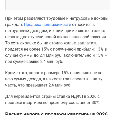
Новости
недвижимости
Мнение
При этом разделяют трудовые и нетрудовые доходы
эксперта
граждан.
Продажа недвижимости
относится к
Аналитика
нетрудовым доходам, и к ним применяются только
рынка
первые две ступени новой шкалы налогообложения.
Покупателю
То есть сколько бы ни стоило жилье, заплатить
Экспертиза
придется не более 15% с полученной прибыли: 13% в
новостроек
случае суммы до 2,4 млн руб. включительно и 15% –
Эксперты
при сумме свыше 2,4 млн руб.
и
авторы
Кроме того, налог в размере 15% начисляют не на
О
всю сумму дохода, а на «остаток» средств – на ту
проекте
часть, что превышает 2,4 млн руб.
Контакты
Реклама
Для нерезидентов страны ставка НДФЛ в 2026 с
на
продажи квартиры по-прежнему составляет 30%.
сайте
Расчет налога с продажи квартиры в 2026
Vk