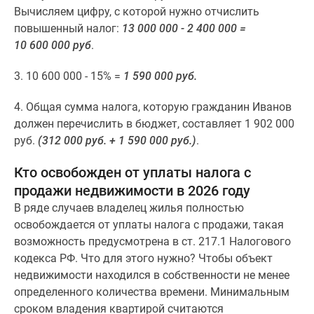
Дома
Вычисляем цифру, с которой нужно отчислить
и
повышенный налог:
13 000 000 - 2 400 000 =
коттеджи
10 600 000 руб
.
Коттеджные
3. 10 600 000 - 15% =
1 590 000 руб.
поселки
в
4. Общая сумма налога, которую гражданин Иванов
Новой
должен перечислить в бюджет, составляет 1 902 000
Москве
руб.
(312 000 руб. + 1 590 000 руб.)
.
Готовые
коттеджные
Кто освобожден от уплаты налога с
поселки
продажи недвижимости в 2026 году
Строящиеся
В ряде случаев владелец жилья полностью
коттеджные
освобождается от уплаты налога с продажи, такая
поселки
возможность предусмотрена в ст. 217.1 Налогового
Коттеджные
кодекса РФ. Что для этого нужно? Чтобы объект
поселки
недвижимости находился в собственности не менее
в
определенного количества времени. Минимальным
лесу
сроком владения квартирой считаются
Коттеджные