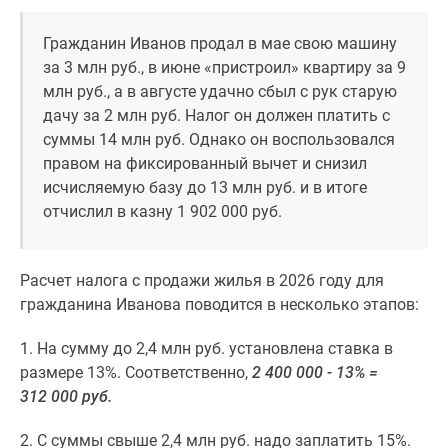
застройщиком
Rutube
Гражданин Иванов продал в мае свою машину
Поиск
за 3 млн руб., в июне «пристроил» квартиру за 9
дома
млн руб., а в августе удачно сбыл с рук старую
в
дачу за 2 млн руб. Налог он должен платить с
Москве
суммы 14 млн руб. Однако он воспользовался
Программа
правом на фиксированный вычет и снизил
реновации
исчисляемую базу до 13 млн руб. и в итоге
в
отчислил в казну 1 902 000 руб.
Москве
Новостройки
премиум-
Расчет налога с продажи жилья в 2026 году для
класса
гражданина Иванова поводится в несколько этапов:
Новостройки
бизнес-
1. На сумму до 2,4 млн руб. установлена ставка в
класса
размере 13%. Соответственно,
2 400 000 - 13% =
Рассрочка
312 000 руб.
Траншевая
ипотека
2. С суммы свыше 2,4 млн руб. надо заплатить 15%.