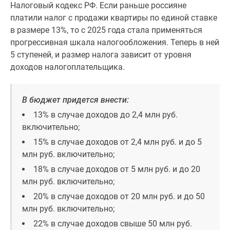
1-
Налоговый кодекс РФ. Если раньше россияне
комнатные
платили налог с продажи квартиры по единой ставке
2-
в размере 13%, то с 2025 года стала применяться
комнатные
прогрессивная шкала налогообложения. Теперь в ней
3-
5 ступеней, и размер налога зависит от уровня
комнатные
доходов налогоплательщика.
Квартиры
на
В бюджет придется внести:
карте
Ипотечный
13% в случае доходов до 2,4 млн руб.
калькулятор
включительно;
Семейная
15% в случае доходов от 2,4 млн руб. и до 5
ипотека
млн руб. включительно;
Военная
18% в случае доходов от 5 млн руб. и до 20
ипотека
млн руб. включительно;
Банки
20% в случае доходов от 20 млн руб. и до 50
и
млн руб. включительно;
программы
22% в случае доходов свыше 50 млн руб.
Медиа