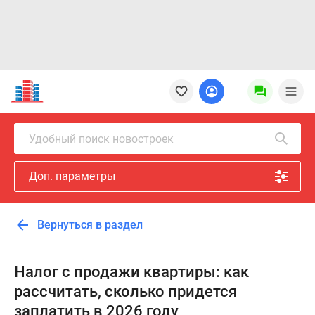
Новостройки
Квартиры
Ипотека
Новостройки
Удобный поиск новостроек
Москвы
Новостройки
Доп. параметры
Подмосковья
Новостройки
Новой
Вернуться в раздел
Москвы
Готовые
новостройки
Налог с продажи квартиры: как
Новостройки
рассчитать, сколько придется
на
заплатить в 2026 году
карте