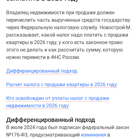
Специальные
Владелец недвижимости при продаже должен
предложения
перечислить часть вырученных средств государству
Коммерческие
через Федеральную налоговую службу. Новострой-М
помещения
рассказывает, какой налог надо платить с продажи
Продавцы
квартиры в 2026 году, у кого есть законное право
и
этого не делать и как рассчитать сумму, которую
застройщики
нужно перевести в ФНС России.
Панорамы
новостроек
Дифференцированный подход
Видеообзор
новостроек
Расчет налога с продажи квартиры в 2026 году
Экспертиза
новостроек
Кто освобожден от уплаты налог с продажи
Экология
недвижимости в 2026 году
Москвы
и
Дифференцированный подход
Подмосковья
В июле 2024 года был подписан федеральный закон
Студии
№176-ФЗ, предусматривающий
изменения
в