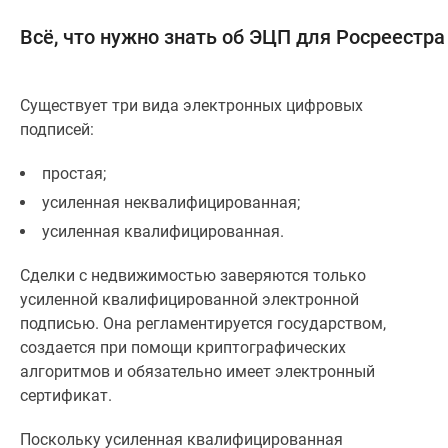
застройщиком
Rutube
Всё, что нужно знать об ЭЦП для Росреестра
Поиск
дома
в
Существует три вида электронных цифровых
Москве
подписей:
Программа
простая;
реновации
в
усиленная неквалифицированная;
Москве
усиленная квалифицированная.
Новостройки
премиум-
Сделки с недвижимостью заверяются только
класса
усиленной квалифицированной электронной
Новостройки
подписью. Она регламентируется государством,
бизнес-
создается при помощи криптографических
класса
алгоритмов и обязательно имеет электронный
Рассрочка
сертификат.
Траншевая
ипотека
Поскольку усиленная квалифицированная