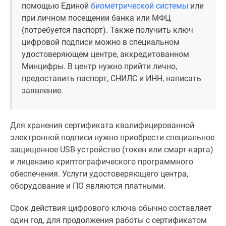
помощью Единой
биометрической системы
или
поселки
при личном посещении банка или МФЦ
у
(потребуется паспорт). Также получить ключ
водоема
цифровой подписи можно в специальном
Коттеджные
удостоверяющем центре, аккредитованном
поселки
Минцифры. В центр нужно прийти лично,
в
предоставить паспорт, СНИЛС и ИНН, написать
ипотеку
заявление.
Бизнес-
центры
Коттеджи
Для хранения сертификата квалифицированной
Скидки
электронной подписи нужно приобрести специальное
и
защищенное USB-устройство (токен или смарт-карта)
акции
и лицензию криптографического программного
Макс
обеспечения. Услуги удостоверяющего центра,
оборудование и ПО являются платными.
Срок действия цифрового ключа обычно составляет
один год, для продолжения работы с сертификатом