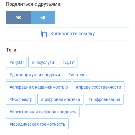
Поделиться с друзьями:
Копировать ссылку
Теги:
#digital
#Госуслуги
#ДДУ
#договор купли-продажи
#ипотека
#операции с недвижимостью
#право собственности
#Росреестр
#цифровая ипотека
#цифровизация
#электронная цифровая подпись
#юридическая грамотность