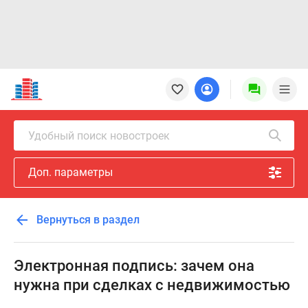
Новостройки
Квартиры
Ипотека
Новостройки
Удобный поиск новостроек
Москвы
Новостройки
Доп. параметры
Подмосковья
Новостройки
Новой
Вернуться в раздел
Москвы
Готовые
новостройки
Электронная подпись: зачем она
Новостройки
нужна при сделках с недвижимостью
на
карте