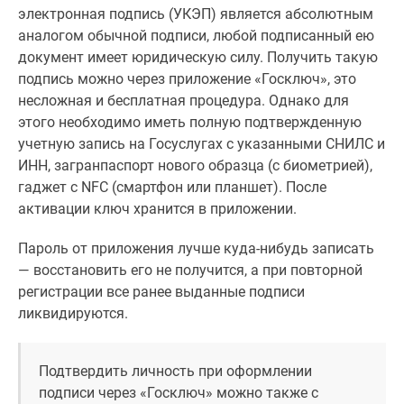
Дома
электронная подпись (УКЭП) является абсолютным
и
аналогом обычной подписи, любой подписанный ею
коттеджи
документ имеет юридическую силу. Получить такую
Коттеджные
подпись можно через приложение «Госключ», это
поселки
несложная и бесплатная процедура. Однако для
в
этого необходимо иметь полную подтвержденную
Новой
учетную запись на Госуслугах с указанными СНИЛС и
Москве
ИНН, загранпаспорт нового образца (с биометрией),
Готовые
гаджет с NFC (смартфон или планшет). После
коттеджные
активации ключ хранится в приложении.
поселки
Пароль от приложения лучше куда-нибудь записать
Строящиеся
— восстановить его не получится, а при повторной
коттеджные
регистрации все ранее выданные подписи
поселки
ликвидируются.
Коттеджные
поселки
в
Подтвердить личность при оформлении
лесу
подписи через «Госключ» можно также с
Коттеджные