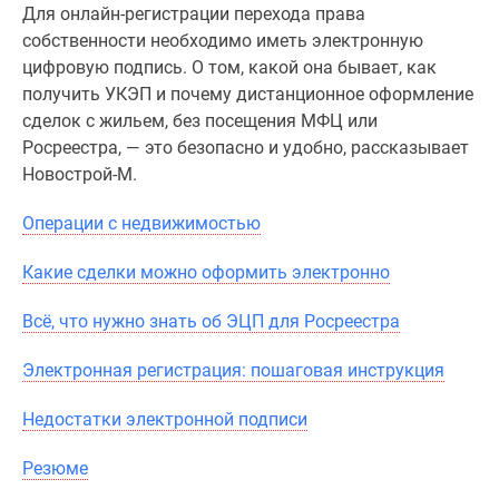
Для онлайн-регистрации перехода права
Специальные
собственности необходимо иметь электронную
предложения
цифровую подпись. О том, какой она бывает, как
Коммерческие
получить УКЭП и почему дистанционное оформление
помещения
сделок с жильем, без посещения МФЦ или
Продавцы
Росреестра, — это безопасно и удобно, рассказывает
и
Новострой-М.
застройщики
Панорамы
Операции с недвижимостью
новостроек
Видеообзор
Какие сделки можно оформить электронно
новостроек
Экспертиза
Всё, что нужно знать об ЭЦП для Росреестра
новостроек
Электронная регистрация: пошаговая инструкция
Экология
Москвы
Недостатки электронной подписи
и
Подмосковья
Резюме
Студии