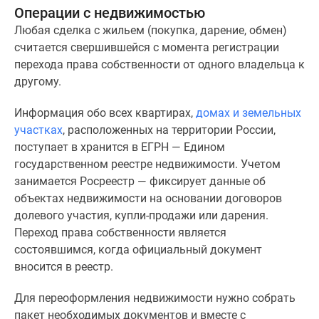
1-
Операции с недвижимостью
комнатные
Любая сделка с жильем (покупка, дарение, обмен)
2-
считается свершившейся с момента регистрации
комнатные
перехода права собственности от одного владельца к
3-
другому.
комнатные
Квартиры
Информация обо всех квартирах,
домах и земельных
на
участках
, расположенных на территории России,
карте
поступает в хранится в ЕГРН — Едином
Ипотечный
государственном реестре недвижимости. Учетом
калькулятор
занимается Росреестр — фиксирует данные об
Семейная
объектах недвижимости на основании договоров
ипотека
долевого участия, купли-продажи или дарения.
Военная
Переход права собственности является
ипотека
состоявшимся, когда официальный документ
Банки
вносится в реестр.
и
программы
Для переоформления недвижимости нужно собрать
Медиа
пакет необходимых документов и вместе с