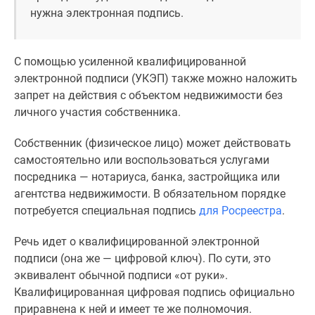
нужна электронная подпись.
Дзен
Машино-
места
С помощью усиленной квалифицированной
Апартаменты
электронной подписи (УКЭП) также можно наложить
#траншевая
запрет на действия с объектом недвижимости без
ипотека
личного участия собственника.
#рассрочка
ИТ-
Собственник (физическое лицо) может действовать
ипотека
самостоятельно или воспользоваться услугами
Квартиры
посредника — нотариуса, банка, застройщика или
со
агентства недвижимости. В обязательном порядке
скидками
потребуется специальная подпись
для Росреестра
.
до
41%
Речь идет о квалифицированной электронной
Видео
подписи (она же — цифровой ключ). По сути, это
360°
эквивалент обычной подписи «от руки».
новостроек
Квалифицированная цифровая подпись официально
Субсидированная
приравнена к ней и имеет те же полномочия.