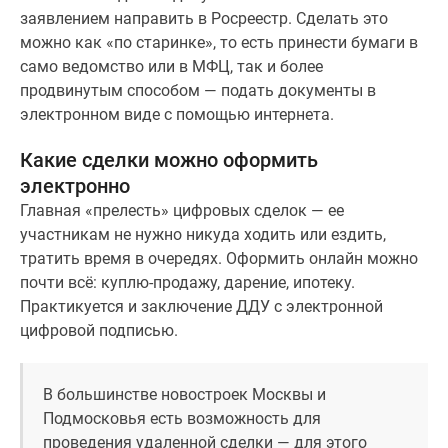
Новости
заявлением направить в Росреестр. Сделать это
недвижимости
можно как «по старинке», то есть принести бумаги в
Мнение
само ведомство или в МФЦ, так и более
эксперта
продвинутым способом — подать документы в
Аналитика
электронном виде с помощью интернета.
рынка
Какие сделки можно оформить
Покупателю
Экспертиза
электронно
новостроек
Главная «прелесть» цифровых сделок — ее
Эксперты
участникам не нужно никуда ходить или ездить,
и
тратить время в очередях. Оформить онлайн можно
авторы
почти всё: куплю-продажу, дарение, ипотеку.
О
Практикуется и заключение ДДУ с электронной
проекте
цифровой подписью.
Контакты
Реклама
В большинстве новостроек Москвы и
на
Подмосковья есть возможность для
сайте
проведения удаленной сделки — для этого
Vk