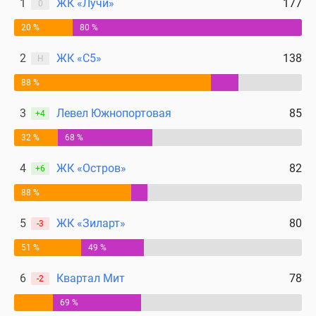
1
ЖК «Лучи»
177
0
20 %
80 %
2
ЖК «С5»
138
Н
88 %
3
Левел Южнопортовая
85
+4
32 %
68 %
4
ЖК «Остров»
82
+6
88 %
5
ЖК «Зиларт»
80
-3
51 %
49 %
6
Квартал Мит
78
-2
69 %