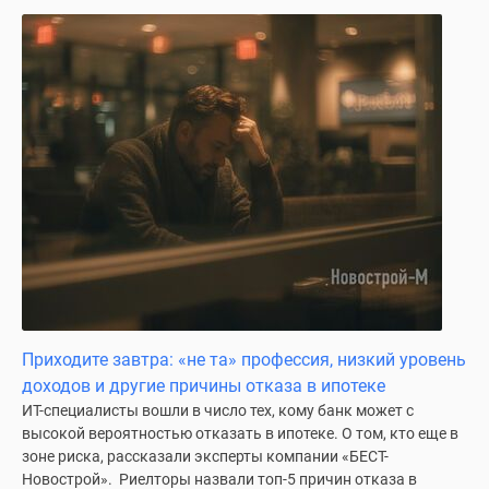
Дзен
Машино-
места
Апартаменты
#траншевая
ипотека
#рассрочка
ИТ-
ипотека
Квартиры
со
скидками
до
Приходите завтра: «не та» профессия, низкий уровень
41%
доходов и другие причины отказа в ипотеке
Видео
ИТ-специалисты вошли в число тех, кому банк может с
360°
высокой вероятностью отказать в ипотеке. О том, кто еще в
новостроек
зоне риска, рассказали эксперты компании «БЕСТ-
Субсидированная
Новострой». Риелторы назвали топ-5 причин отказа в