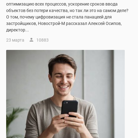
Дома
оптимизацию всех процессов, ускорение сроков ввода
объектов без потери качества, но так ли это на самом деле?
и
О том, почему цифровизация не стала панацеей для
коттеджи
застройщиков, Новострой-М рассказал Алексей Осипов,
Коттеджные
директор...
поселки
23 марта
10883
в
Новой
Москве
Готовые
коттеджные
поселки
Строящиеся
коттеджные
поселки
Коттеджные
поселки
в
лесу
Коттеджные