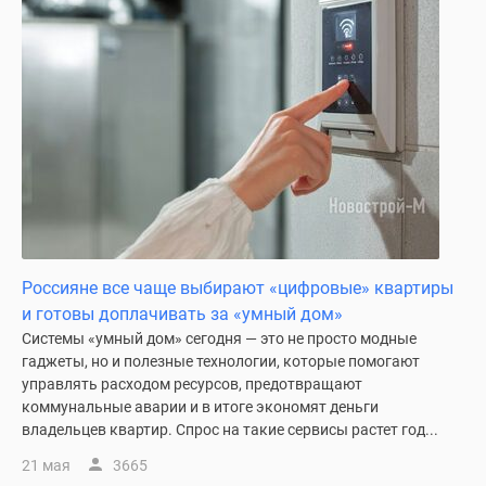
Новости
недвижимости
Мнение
эксперта
Аналитика
рынка
Покупателю
Экспертиза
новостроек
Эксперты
и
Россияне все чаще выбирают «цифровые» квартиры
авторы
и готовы доплачивать за «умный дом»
О
Системы «умный дом» сегодня — это не просто модные
проекте
гаджеты, но и полезные технологии, которые помогают
Контакты
управлять расходом ресурсов, предотвращают
Реклама
коммунальные аварии и в итоге экономят деньги
владельцев квартир. Спрос на такие сервисы растет год...
на
сайте
21 мая
3665
Vk