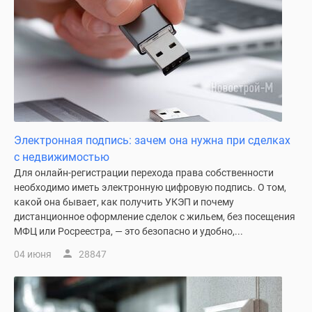
1-
комнатные
2-
комнатные
3-
комнатные
Квартиры
на
карте
Электронная подпись: зачем она нужна при сделках
Ипотечный
с недвижимостью
калькулятор
Для онлайн-регистрации перехода права собственности
Семейная
необходимо иметь электронную цифровую подпись. О том,
какой она бывает, как получить УКЭП и почему
ипотека
дистанционное оформление сделок с жильем, без посещения
Военная
МФЦ или Росреестра, — это безопасно и удобно,...
ипотека
Банки
04 июня
28847
и
программы
Медиа