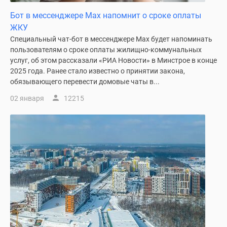
поселки
Бот в мессенджере Max напомнит о сроке оплаты
у
ЖКУ
водоема
Специальный чат-бот в мессенджере Max будет напоминать
Коттеджные
пользователям о сроке оплаты жилищно-коммунальных
поселки
услуг, об этом рассказали «РИА Новости» в Минстрое в конце
2025 года. Ранее стало известно о принятии закона,
в
обязывающего перевести домовые чаты в...
ипотеку
Бизнес-
02 января
12215
центры
Коттеджи
Скидки
и
акции
Макс