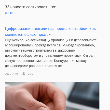
Специальные
33 новости сортировать по:
предложения
дате
Коммерческие
помещения
Цифровизация выходит за пределы стройки: как
Продавцы
меняются офисы продаж
и
Еще несколько лет назад цифровизация в девелопменте
застройщики
ассоциировалась прежде всего с BIM-моделированием,
Панорамы
автоматизацией строительства, цифровым
новостроек
документооборотом и управлением проектами. Сегодня
Видеообзор
фокус постепенно смещается. Конкуренция между
новостроек
девелоперами разворачивается не...
Экспертиза
24 июля
227
новостроек
Экология
Москвы
и
Подмосковья
Студии