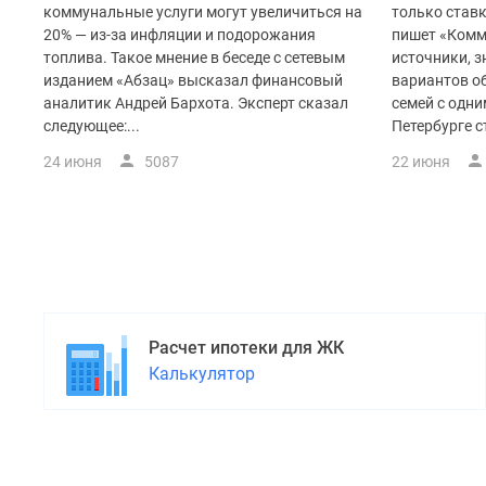
поселки
коммунальные услуги могут увеличиться на
только ставк
у
20% — из-за инфляции и подорожания
пишет «Комм
водоема
топлива. Такое мнение в беседе с сетевым
источники, 
Коттеджные
изданием «Абзац» высказал финансовый
вариантов о
поселки
аналитик Андрей Бархота. Эксперт сказал
семей с одни
в
следующее:...
Петербурге с
ипотеку
Бизнес-
24 июня
5087
22 июня
центры
Коттеджи
Скидки
и
акции
Макс
Расчет ипотеки для ЖК
Калькулятор