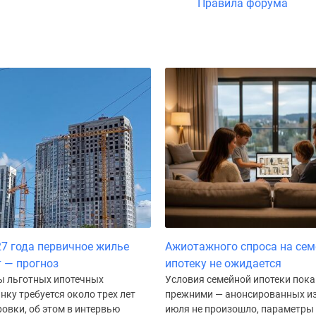
Правила форума
27 года первичное жилье
Ажиотажного спроса на се
 — прогноз
ипотеку не ожидается
ы льготных ипотечных
Условия семейной ипотеки пока
ку требуется около трех лет
прежними — анонсированных из
овки, об этом в интервью
июля не произошло, параметр