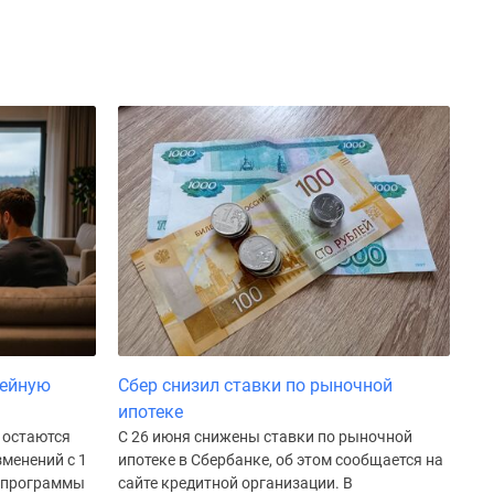
мейную
Сбер снизил ставки по рыночной
ипотеке
 остаются
С 26 июня снижены ставки по рыночной
менений с 1
ипотеке в Сбербанке, об этом сообщается на
ы программы
сайте кредитной организации. В