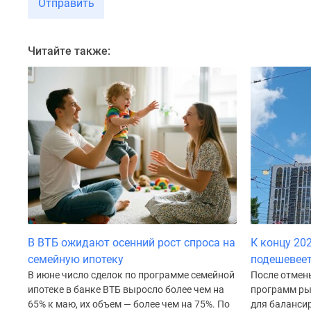
Отправить
до
41%
Видео
Читайте также:
360°
новостроек
Субсидированная
застройщиком
Rutube
Поиск
дома
в
Москве
Программа
реновации
в
Москве
Новостройки
В ВТБ ожидают осенний рост спроса на
К концу 20
премиум-
семейную ипотеку
подешевеет
класса
В июне число сделок по программе семейной
После отмен
Новостройки
бизнес-
ипотеке в банке ВТБ выросло более чем на
программ рын
класса
65% к маю, их объем — более чем на 75%. По
для балансир