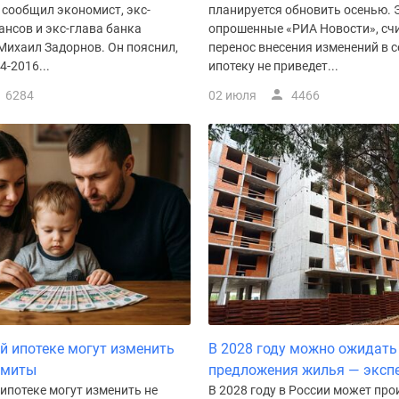
 сообщил экономист, экс-
планируется обновить осенью. 
нсов и экс-глава банка
опрошенные «РИА Новости», счи
Михаил Задорнов. Он пояснил,
перенос внесения изменений в 
4-2016...
ипотеку не приведет...
6284
02 июля
4466
й ипотеке могут изменить
В 2028 году можно ожидать
имиты
предложения жилья — эксп
ипотеке могут изменить не
В 2028 году в России может про