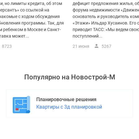
и, но лимиты кредита, об этом
дефицит предложения жилья, об
ерсантъ» со ссылкой на
форума недвижимости «Движен
знакомые с ходом обсуждения
основатель и руководитель ко
бновления программы. Так, для
«Этажи» Ильдар Хусаинов. Его 
м ребенком в Москве и Санкт-
приводит ТАСС: «Мы ведем свою
тавка может...
поступлений...
8723
21 июня
5267
Популярно на
Новострой-М
Планировочные решения
Квартиры с 3д планировкой