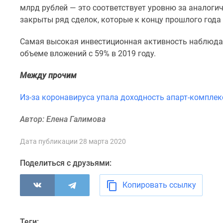
комнатные
млрд рублей — это соответствует уровню за аналогич
Квартиры
закрыты
ряд сделок, которые к концу прошлого года
на
карте
Самая высокая инвестиционная активность наблюдал
Ипотечный
объеме вложений с 59% в 2019 году.
калькулятор
Семейная
Между прочим
ипотека
Военная
ипотека
Из-за коронавируса упала доходность апарт-комплек
Банки
и
Автор: Елена Галимова
программы
Медиа
Дата публикации 28 марта 2020
Новости
недвижимости
Поделиться с друзьями:
Мнение
эксперта
Копировать ссылку
Аналитика
рынка
Покупателю
Экспертиза
Теги: