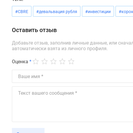
новостроек
Эксперты
#CBRE
#девальвация рубля
#инвестиции
#корон
и
авторы
О
Оставить отзыв
проекте
Контакты
Добавьте отзыв, заполнив личные данные, или снача
Реклама
автоматически взята из личного профиля.
на
сайте
Vk
Оценка
*
Дзен
Машино-
места
Апартаменты
#траншевая
ипотека
#рассрочка
ИТ-
ипотека
Квартиры
со
скидками