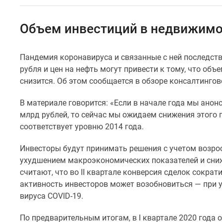
Специальные
предложения
Коммерческие
Объем инвестиций в недвижимос
помещения
Продавцы
и
Пандемия коронавируса и связанные с ней последств
застройщики
рубля и цен на нефть могут привести к тому, что объ
Панорамы
новостроек
снизится. Об этом
сообщается
в обзоре консалтинго
Видеообзор
новостроек
В материале
говорится: «Если в начале года мы анон
Экспертиза
млрд рублей, то сейчас мы ожидаем снижения этого 
новостроек
соответствует уровню 2014 года.
Экология
Москвы
И
нвесторы будут принимать решения с учетом возро
и
Подмосковья
ухудшением макроэкономических показателей и сни
Студии
считают, что во
II
квартале конверсия сделок сократ
1-
активность инвесторов может возобновиться — при 
комнатные
вируса
COVID-
19.
2-
комнатные
По предварительным итогам, в
I
квартале 2020 года 
3-