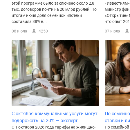
Рассрочка
этой программе было заключено около 2,8
«Известиям»
Траншевая
тыс. договоров почти на 20 млрд рублей. По
министр фина
ипотека
итогам июня доля семейной ипотеки
«Открытие» 
Дома
составила 38% в...
что опыт 201
и
08 июля
4250
07 июля
коттеджи
Коттеджные
поселки
в
Новой
Москве
Готовые
коттеджные
поселки
Строящиеся
коттеджные
поселки
Коттеджные
поселки
в
С октября коммунальные услуги могут
По семейно
лесу
подорожать на 20% — эксперт
ставки и л
Коттеджные
С 1 октября 2026 года тарифы на жилищно-
По семейной 