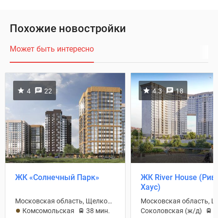
Похожие новостройки
Может быть интересно
4
22
4.3
18
ЖК «Солнечный Парк»
ЖК River Нouse (Рив
Хаус)
Московская область, Щелковский район
Комсомольская
38 мин.
Соколовская (ж/д)
2