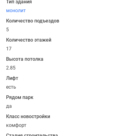
верхних
Тип здания
этажах
монолит
расположены
Количество подъездов
квартиры
с
5
прекрасными
Количество этажей
видовыми
17
характеристиками.
За
Высота потолка
дополнительную
2.85
плату
Лифт
можно
есть
заказать
ремонт
Рядом парк
у
да
застройщика.
Класс новостройки
Квартиры
комфорт
в
Стадия строительства