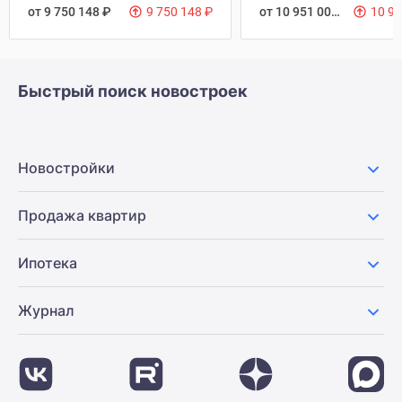
от 9 750 148
₽
9 750 148
₽
от 10 951 000
₽
10 9
Быстрый поиск новостроек
Новостройки
Продажа квартир
Ипотека
Журнал