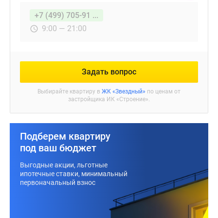
+7 (499) 705-91 ...
9:00 — 21:00
Задать вопрос
Выбирайте квартиру в
ЖК «Звездный»
по ценам от
застройщика ИК «Строение».
Подберем квартиру
под ваш бюджет
Выгодные акции, льготные
ипотечные ставки, минимальный
первоначальный взнос