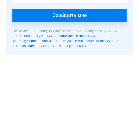
лесопарковой
зоной.
Сообщить мне
Территория
нового
жилого
Нажимая на кнопку, вы даёте согласие на обработку своих
персональных данных и принимаете политику
здания
конфиденциальности
, а также
даёте согласие на получение
будет
информационных и рекламных рассылок
объединена
общим
забором
со
шлагбаумом
с
существующим
домом
№15.
ЖК
«Звездный»
стал