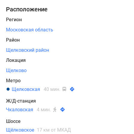
лучшей
Расположение
новостройкой
Подмосковья
Регион
по
Московская область
шести
критериям:
Район
стоимости
Щелковский район
жилья,
Локация
месторасположению,
экологии,
Щелково
инфраструктуре
Метро
района,
Щелковская
40 мин.
транспортной
доступности,
Ж/Д-станция
планировке
Чкаловская
4 мин.
квартир.
Шоссе
В
Щёлковское
17 км от МКАД
доме