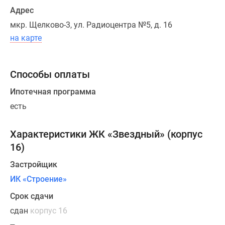
спроектированы
Адрес
студии,
мкр. Щелково-3, ул. Радиоцентра №5, д. 16
однокомнатные,
на карте
двухкомнатные
и
трехкомнатные
Способы оплаты
квартиры
Ипотечная программа
метражом
от
есть
25,97
до
Характеристики ЖК «Звездный» (корпус
101,65
16)
кв.
Застройщик
м.
Всего
ИК «Строение»
608
Срок сдачи
квартир.
сдан
корпус 16
На