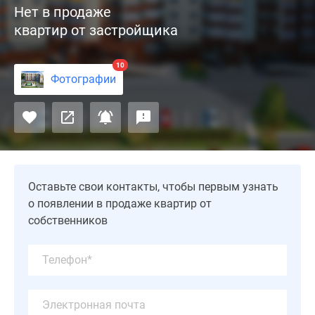
Нет в продаже
—
квартир от застройщика
пятисекционный
17-
этажный
10
Фотографии
дом
по
улице
Радиоцентра,
расположенный
в
Щелково
Оставьте свои контакты, чтобы первым узнать
в
о появлении в продаже квартир от
17
собственников
км
от
Москвы
рядом
с