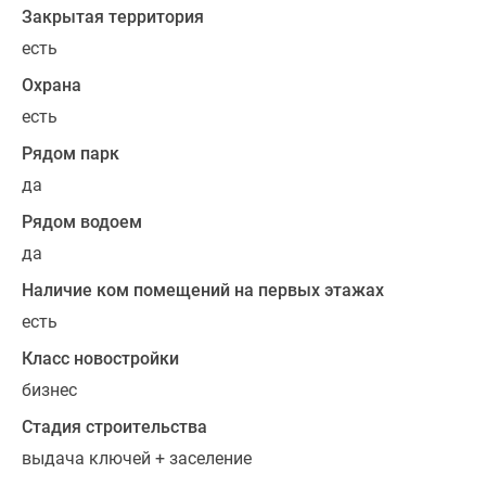
Закрытая территория
2»
представлены
есть
лоты
Охрана
площадью
есть
от
24,6
Рядом парк
до
да
86,5
Рядом водоем
кв.
м,
да
от
Наличие ком помещений на первых этажах
студий
есть
до
двухкомнатных.
Класс новостройки
Во
бизнес
всех
Стадия строительства
предложениях
выдача ключей + заселение
высокие