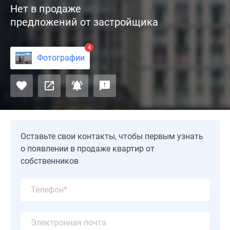
Нет в продаже
–
предложений от застройщика
новый
проект
у
4
Фотографии
Москвы-
реки
от
девелопера
«Самолет».
Комплекс
бизнес-
Оставьте свои контакты, чтобы первым узнать
класса
о появлении в продаже квартир от
построен
собственников
в
минутной
доступности
от
Садового