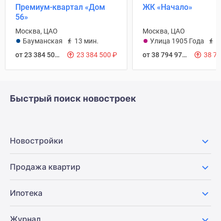
Премиум-квартал «Дом
ЖК «Начало»
56»
Москва, ЦАО
Москва, ЦАО
Бауманская
13 мин.
Улица 1905 Года
1
от 23 384 500
₽
23 384 500
₽
от 38 794 976
₽
38 7
Быстрый поиск новостроек
Новостройки
Продажа квартир
Ипотека
Журнал