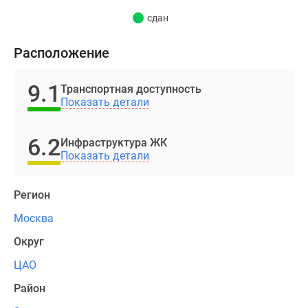
5
сдан
минутах
ходьбы,
Расположение
здесь
же
9.1
Транспортная доступность
Павелецкий
Показать детали
вокзал
и
6.2
парк.
Инфраструктура ЖК
Показать детали
Выгодное
расположение
комплекса
Регион
позволяет
Москва
быстро
добраться
Округ
не
ЦАО
только
Район
до
центра