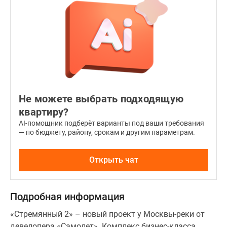
помещениями
для
стирки
и
большими
гардеробными.
В
Не можете выбрать подходящую
проекте
квартиру?
представлено
AI-помощник подберёт варианты под ваши требования
3
— по бюджету, району, срокам и другим параметрам.
варианта
отделки:
Открыть чат
черновая,
предчистовая
или
Подробная информация
готовая
чистовая
«Стремянный 2» – новый проект у Москвы-реки от
отделка,
девелопера «Самолет». Комплекс бизнес-класса