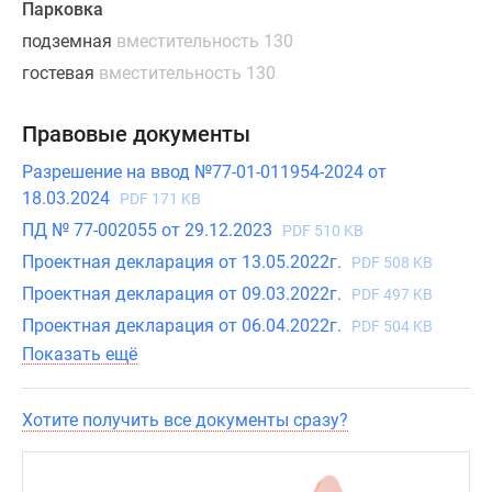
потолки
Парковка
в
подземная
вместительность 130
3
гостевая
вместительность 130
метра,
панорамные
Правовые документы
окна,
продуманные
Разрешение на ввод №77-01-011954-2024 от
кухни-
18.03.2024
PDF 171 KB
гостиные
ПД № 77-002055 от 29.12.2023
PDF 510 KB
и
Проектная декларация от 13.05.2022г.
PDF 508 KB
широкие
спальни.
Проектная декларация от 09.03.2022г.
PDF 497 KB
Среди
Проектная декларация от 06.04.2022г.
PDF 504 KB
уникальных
Показать ещё
вариантов
можно
Хотите получить все документы сразу?
выделить
гостевыми
санузлами,