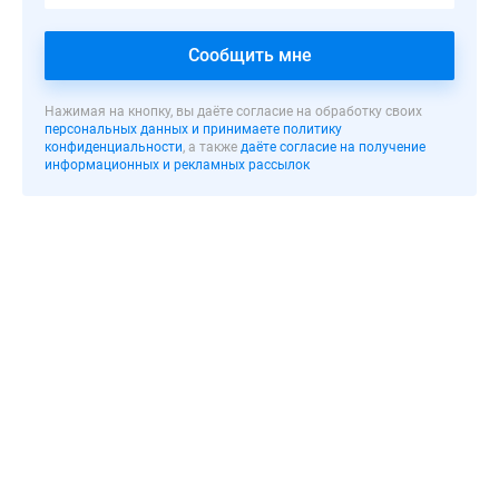
кольца,
в
Сообщить мне
10
минутах
езды
Нажимая на кнопку, вы даёте согласие на обработку своих
персональных данных и принимаете политику
от
конфиденциальности
, а также
даёте согласие на получение
Кремля,
информационных и рекламных рассылок
бизнес-
центра
«Москва-
Сити»
и
ТТК.
Ближайшая
станция
метро
«Павелецкая»
находится
в