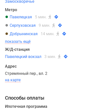
Замоскворечье
столицы,
Метро
но
Павелецкая
5 мин.
и
до
Серпуховская
9 мин.
аэропорта
Добрынинская
14 мин.
«Внуково»,
путь
показать ещё
до
Ж/Д-станция
которого
Павелецкий вокзал
3 мин.
составит
45
Адрес
минут.
Стремянный пер., вл. 2
на карте
Концепция
проекта
разработана
Способы оплаты
именитым
бюро
Ипотечная программа