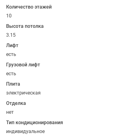
облицовке
Количество этажей
используется
10
натуральный
гранит
Высота потолка
и
3.15
клинкерная
Лифт
плитка.
есть
В
вечернее
Грузовой лифт
время
есть
монументальность
Плита
новостройки
подчеркивает
электрическая
архитектурная
Отделка
подсветка.
нет
В
Тип кондиционирования
доме
индивидуальное
«Стремянный