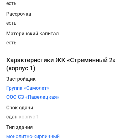
«СПИЧ».
есть
Архитектура
Рассрочка
в
есть
стиле
современного
Материнский капитал
неоклассицизма
есть
отражается
в
Характеристики ЖК «Стремянный 2»
оформлении
(корпус 1)
фасадов:
выступающие
Застройщик
эркеры
Группа «Самолет»
и
ООО СЗ «Павелецкая»
панорамные
окна
Срок сдачи
напоминают
сдан
корпус 1
широкие
Тип здания
колонны,
монолитно-кирпичный
в