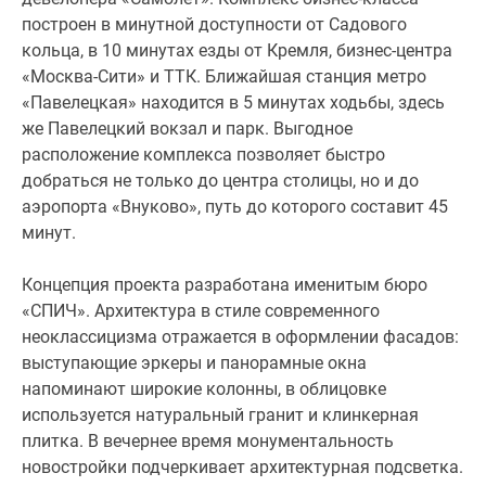
куда
построен в минутной доступности от Садового
включена
кольца, в 10 минутах езды от Кремля, бизнес-центра
установка
«Москва-Сити» и ТТК. Ближайшая станция метро
сантехники,
«Павелецкая» находится в 5 минутах ходьбы, здесь
кондиционеров
же Павелецкий вокзал и парк. Выгодное
и
расположение комплекса позволяет быстро
проведение
добраться не только до центра столицы, но и до
коммуникаций.
аэропорта «Внуково», путь до которого составит 45
Предоставлена
минут.
возможность
приобретения
Концепция проекта разработана именитым бюро
мебели
«СПИЧ». Архитектура в стиле современного
и
неоклассицизма отражается в оформлении фасадов:
кухонных
выступающие эркеры и панорамные окна
гарнитуров
напоминают широкие колонны, в облицовке
от
используется натуральный гранит и клинкерная
застройщика.
плитка. В вечернее время монументальность
новостройки подчеркивает архитектурная подсветка.