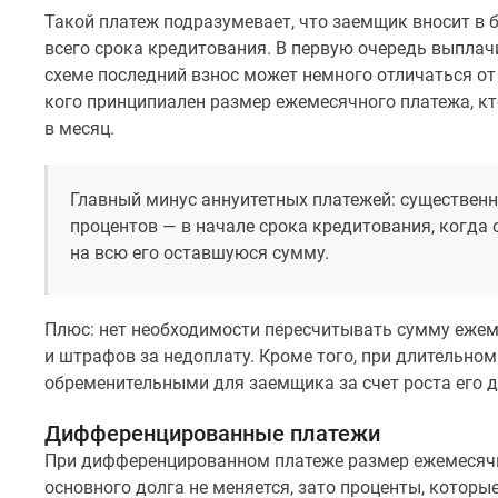
новостроек
Такой платеж подразумевает, что заемщик вносит в 
Эксперты
всего срока кредитования. В первую очередь выплач
и
авторы
схеме последний взнос может немного отличаться от
О
кого принципиален размер ежемесячного платежа, кт
проекте
в месяц.
Контакты
Реклама
на
Главный минус аннуитетных платежей: существенна
сайте
процентов — в начале срока кредитования, когда
Vk
Дзен
на всю его оставшуюся сумму.
Машино-
места
Апартаменты
Плюс: нет необходимости пересчитывать сумму ежем
#траншевая
и штрафов за недоплату. Кроме того, при длительно
ипотека
обременительными для заемщика за счет роста его д
#рассрочка
ИТ-
ипотека
Дифференцированные платежи
Квартиры
При дифференцированном платеже размер ежемесяч
со
основного долга не меняется, зато проценты, которые
скидками