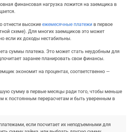
новная финансовая нагрузка ложится на заемщика в
щается.
о отнести высокие
ежемесячные платежи
в первое
етной схеме). Для многих заемщиков это может
но если их доходы нестабильны.
чета суммы платежа. Это может стать неудобным для
дпочитает заранее планировать свои финансы.
емщик экономит на процентах, соответственно —
ьшую сумму в первые месяцы ради того, чтобы меньше
ым к постоянным перерасчетам и быть уверенным в
 платежами, если посчитает их неподъемными для
шить сумму займа, или выбрать другую сумму