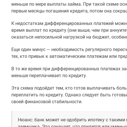
меньше по мере выплаты займа. При такой схеме ос
до
41%
первые месяцы погашения кредита, потом она сокра
Видео
360°
К недостаткам дифференцированных платежей можн
новостроек
время выплат по кредиту (они выше, чем при аннуит
Субсидированная
оказаться непосильной нагрузкой на бюджет, особен
застройщиком
Rutube
Еще один минус — необходимость регулярного перес
Поиск
дома
тех, кто привык к автоматическим платежам или пре
в
Москве
В то же время при дифференцированных платежах за
Программа
меньше переплачивает по кредиту.
реновации
в
Эта схема подойдет тем, кто готов выплачивать бол
Москве
переплатить по кредиту. Однако следует быть готов
Новостройки
премиум-
своей финансовой стабильности.
класса
Новостройки
бизнес-
Нюанс: банк может не одобрить ипотеку с такими
класса
заемщика. Это означает, что придется или умень