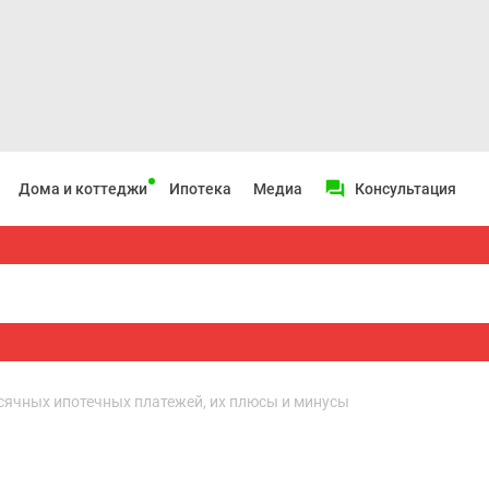
Дома и коттеджи
Ипотека
Медиа
Консультация
есячных ипотечных платежей, их плюсы и минусы