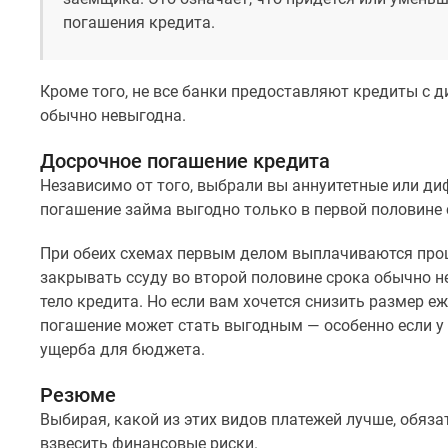
Рассрочка
погашения кредита.
Траншевая
ипотека
Дома
и
Кроме того, не все банки предоставляют кредиты с
коттеджи
обычно невыгодна.
Коттеджные
поселки
Досрочное погашение кредита
в
Независимо от того, выбрали вы аннуитетные или д
Новой
Москве
погашение займа выгодно только в первой половине 
Готовые
коттеджные
При обеих схемах первым делом выплачиваются проце
поселки
закрывать ссуду во второй половине срока обычно н
Строящиеся
тело кредита. Но если вам хочется снизить размер е
коттеджные
погашение может стать выгодным — особенно если у 
поселки
Коттеджные
ущерба для бюджета.
поселки
в
Резюме
лесу
Выбирая, какой из этих видов платежей лучше, обяз
Коттеджные
взвесить финансовые риски.