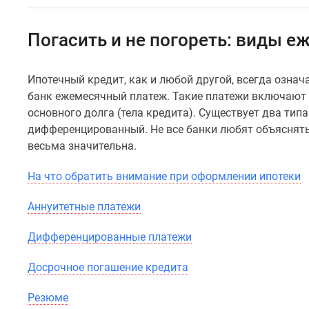
Специальные
предложения
Коммерческие
Погасить и не погореть: виды 
помещения
Продавцы
и
Ипотечный кредит, как и любой другой, всегда означ
застройщики
банк ежемесячный платеж. Такие платежи включают 
Панорамы
новостроек
основного долга (тела кредита). Существует два ти
Видеообзор
дифференцированный. Не все банки любят объяснять
новостроек
весьма значительна.
Экспертиза
новостроек
На что обратить внимание при оформлении ипотеки
Экология
Москвы
Аннуитетные платежи
и
Подмосковья
Студии
Дифференцированные платежи
1-
комнатные
Досрочное погашение кредита
2-
комнатные
Резюме
3-