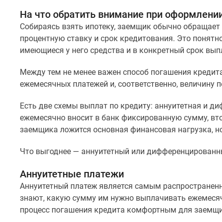
комнатные
На что обратить внимание при оформлени
Квартиры
на
Собираясь взять ипотеку, заемщик обычно обращает
карте
процентную ставку и срок кредитования. Это понятн
Ипотечный
имеющиеся у него средства и в конкретный срок вып
калькулятор
Семейная
Между тем не менее важен способ погашения кредита
ипотека
ежемесячных платежей и, соответственно, величину 
Военная
ипотека
Банки
Есть две схемы выплат по кредиту: аннуитетная и 
и
ежемесячно вносит в банк фиксированную сумму, вто
программы
заемщика ложится основная финансовая нагрузка, н
Медиа
Новости
Что выгоднее — аннуитетный или дифференцированн
недвижимости
Мнение
Аннуитетные платежи
эксперта
Аналитика
Аннуитетный платеж является самым распространенн
рынка
знают, какую сумму им нужно выплачивать ежемесяч
Покупателю
процесс погашения кредита комфортным для заемщи
Экспертиза