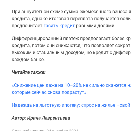
поселки
у
При аннуитетной схеме сумма ежемесячного взноса 
водоема
Коттеджные
кредита, однако итоговая переплата получается боль
поселки
предпочитает
гасить кредит
равными долями.
в
ипотеку
Дифференцированный платеж предполагает более кр
Бизнес-
кредита, потом они снижаются, что позволяет сокра
центры
высоким и стабильным доходом, но кредит с диффе
Коттеджи
Скидки
каждом банке.
и
акции
Читайте также:
Макс
«Снижение цен даже на 10–20% не сильно скажется н
которые сейчас снова подрастут»
Надежда на льготную ипотеку: спрос на жилье Ново
Автор: Ирина Лаврентьева