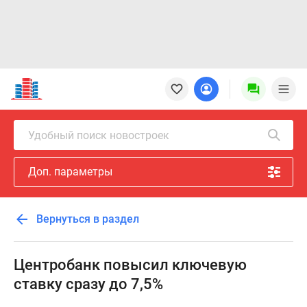
Новостройки
Квартиры
Ипотека
Новостройки
Удобный поиск новостроек
Москвы
Новостройки
Доп. параметры
Подмосковья
Новостройки
Новой
Вернуться в раздел
Москвы
Готовые
новостройки
Центробанк повысил ключевую
Новостройки
ставку сразу до 7,5%
на
карте