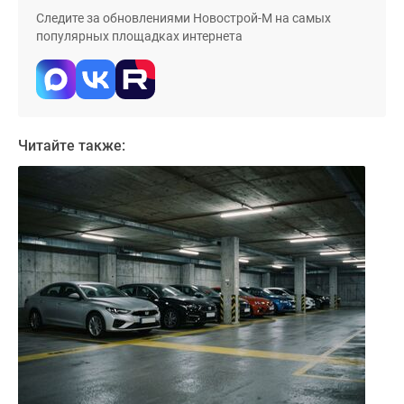
Дома
Следите за обновлениями Новострой-М на самых
и
популярных площадках интернета
коттеджи
Коттеджные
поселки
в
Новой
Читайте также:
Москве
Готовые
коттеджные
поселки
Строящиеся
коттеджные
поселки
Коттеджные
поселки
в
лесу
Коттеджные