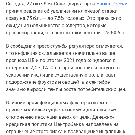
Сегодня, 22 октября, Совет директоров
Банка России
Специальные
принял решение об увеличении ключевой ставки
предложения
сразу на 75 б.п. — до 7,5% годовых. Это превысило
Коммерческие
ожидания большинства экспертов, которые
помещения
прогнозировали, что рост ставки составит 25-50 б.п.
Продавцы
и
В сообщении пресс-службы регулятора отмечается,
застройщики
что инфляция складывается значительно выше
Панорамы
прогноза ЦБ и по итогам 2021 года ожидается в
новостроек
интервале 7,4-7,9%. Со второй половины августа в
Видеообзор
ускорении инфляции существенную роль играет
новостроек
подорожание фруктов и овощей, а в сентябре
Экспертиза
значимо выросли темпы роста потребительских цен.
новостроек
Экология
Влияние проинфляционных факторов может
Москвы
привести к более существенному и длительному
и
отклонению инфляции вверх от цели. Денежно-
Подмосковья
кредитная политика Центробанка направлена на
Студии
ограничение этого риска и возвращение инфляции к