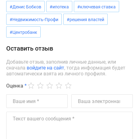
Дзен
#Денис Бобков
#ипотека
#ключевая ставка
Машино-
#Недвижимость-Профи
#решения властей
места
Апартаменты
#Центробанк
#траншевая
ипотека
Оставить отзыв
#рассрочка
ИТ-
Добавьте отзыв, заполнив личные данные, или
ипотека
сначала
войдите на сайт
, тогда информация будет
автоматически взята из личного профиля.
Квартиры
со
Оценка
*
скидками
до
41%
Видео
360°
новостроек
Субсидированная