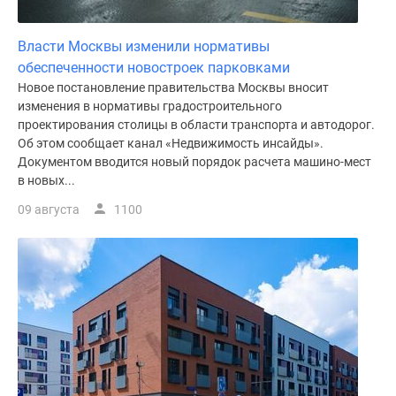
поселки
у
Власти Москвы изменили нормативы
водоема
обеспеченности новостроек парковками
Коттеджные
Новое постановление правительства Москвы вносит
поселки
изменения в нормативы градостроительного
в
проектирования столицы в области транспорта и автодорог.
Об этом сообщает канал «Недвижимость инсайды».
ипотеку
Документом вводится новый порядок расчета машино-мест
Бизнес-
в новых...
центры
Коттеджи
09 августа
1100
Скидки
и
акции
Макс