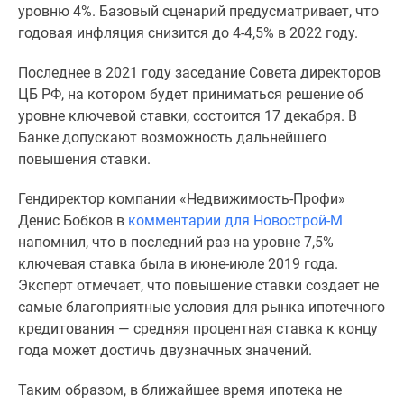
1-
уровню 4%. Базовый сценарий предусматривает, что
комнатные
годовая инфляция снизится до 4-4,5% в 2022 году.
2-
комнатные
Последнее в 2021 году
заседание Совета директоров
3-
ЦБ РФ, на котором будет приниматься решение об
комнатные
уровне ключевой ставки, состоится
17
декабря
. В
Квартиры
Банке
допускают
возможность дальнейшего
на
повышения ставки.
карте
Гендиректор компании «Недвижимость-Профи»
Ипотечный
Денис Бобков в
комментарии для Новострой-М
калькулятор
напомнил, что в последний раз на уровне 7,5%
Семейная
ключевая ставка была в июне-июле 2019 года.
ипотека
Эксперт отмечает, что повышение ставки создает не
Военная
самые благоприятные условия для рынка ипотечного
ипотека
кредитования — средняя процентная ставка к концу
Банки
года может достичь двузначных значений.
и
программы
Таким образом, в ближайшее время ипотека не
Медиа