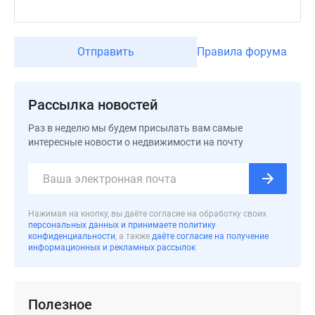
застройщиком
Rutube
Поиск
Отправить
Правила форума
дома
в
Москве
Рассылка новостей
Программа
реновации
Раз в неделю мы будем присылать вам самые
в
интересные новости о недвижимости на почту
Москве
Новостройки
премиум-
класса
Нажимая на кнопку, вы даёте согласие на обработку своих
Новостройки
персональных данных и принимаете политику
конфиденциальности
, а также
даёте согласие на получение
бизнес-
информационных и рекламных рассылок
класса
Рассрочка
Траншевая
Полезное
ипотека