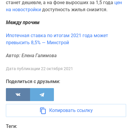
станет дешевле, а на фоне выросших за 1,5 года
цен
Новости
на новостройки
доступность жилья снизится.
недвижимости
Мнение
Между прочим
эксперта
Аналитика
Ипотечная ставка по итогам 2021 года может
рынка
превысить 8,5% — Минстрой
Покупателю
Экспертиза
Автор: Елена Галимова
новостроек
Эксперты
Дата публикации 22 октября 2021
и
Поделиться с друзьями:
авторы
О
проекте
Контакты
Реклама
Копировать ссылку
на
сайте
Теги:
Vk