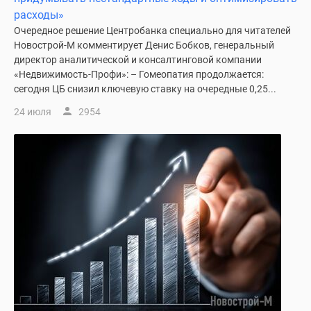
1-
расходы»
комнатные
Очередное решение Центробанка специально для читателей
2-
Новострой-М комментирует Денис Бобков, генеральный
комнатные
директор аналитической и консалтинговой компании
3-
«Недвижимость-Профи»: – Гомеопатия продолжается:
комнатные
сегодня ЦБ снизил ключевую ставку на очередные 0,25...
Квартиры
24 июля
2954
на
карте
Ипотечный
калькулятор
Семейная
ипотека
Военная
ипотека
Банки
и
программы
Медиа