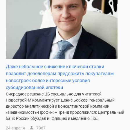
Дома
и
коттеджи
Коттеджные
поселки
в
Новой
Москве
Готовые
Даже небольшое снижение ключевой ставки
коттеджные
позволит девелоперам предложить покупателям
поселки
новостроек более интересные условия
Строящиеся
субсидированной ипотеки
коттеджные
Очередное решение ЦБ специально для читателей
поселки
Новострой-М комментирует Денис Бобков, генеральный
Коттеджные
директор аналитической и консалтинговой компании
поселки
«Недвижимость-Профи»: – Тренд продолжился: Центральный
в
банк России обуздал инфляцию и медленно, но...
лесу
24 апреля
7067
Коттеджные