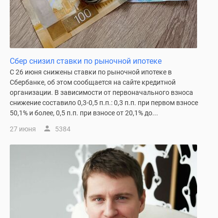
Дзен
Машино-
места
Апартаменты
#траншевая
Сбер снизил ставки по рыночной ипотеке
ипотека
С 26 июня снижены ставки по рыночной ипотеке в
#рассрочка
Сбербанке, об этом сообщается на сайте кредитной
ИТ-
организации. В зависимости от первоначального взноса
снижение составило 0,3-0,5 п.п.: 0,3 п.п. при первом взносе
ипотека
50,1% и более, 0,5 п.п. при взносе от 20,1% до...
Квартиры
со
27 июня
5384
скидками
до
41%
Видео
360°
новостроек
Субсидированная