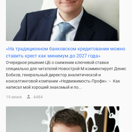
застройщиком
Rutube
Поиск
дома
в
Москве
Программа
«На традиционном банковском кредитовании можно
реновации
ставить крест как минимум до 2027 года»
в
Очередное решение ЦБ о снижении ключевой ставки
Москве
специально для читателей Новострой-М комментирует Денис
Новостройки
Бобков, генеральный директор аналитической и
премиум-
консалтинговой компании «Недвижимость-Профи»: – Как
класса
написал мой хороший знакомый и по...
Новостройки
19 июня
4484
бизнес-
класса
Рассрочка
Траншевая
ипотека