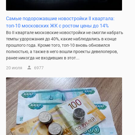
Новости
недвижимости
Самые подорожавшие новостройки II квартала:
Мнение
топ-10 московских ЖК с ростом цены до 14%
эксперта
Во II квартале московские новостройки не смогли набрать
Аналитика
темпы удорожания до 40%, какие наблюдались в конце
рынка
прошлого года. Кроме того, топ-10 вновь обновился
Покупателю
полностью, а также в него вошли проекты девелоперов,
Экспертиза
ранее никогда не входивших в этот...
новостроек
20 июля
6977
Эксперты
и
авторы
О
проекте
Контакты
Реклама
на
сайте
Vk