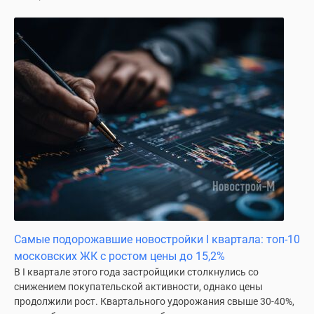
поселки
у
водоема
Коттеджные
поселки
в
ипотеку
Бизнес-
центры
Коттеджи
Скидки
и
акции
Макс
Самые подорожавшие новостройки I квартала: топ-10
московских ЖК с ростом цены до 15,2%
В I квартале этого года застройщики столкнулись со
снижением покупательской активности, однако цены
продолжили рост. Квартального удорожания свыше 30-40%,