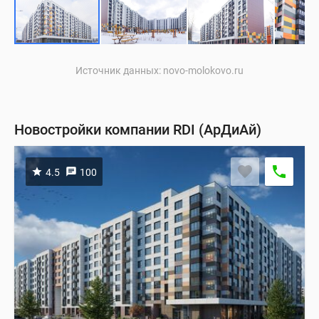
Источник данных: novo-molokovo.ru
Новостройки компании RDI (АрДиАй)
4.5
100