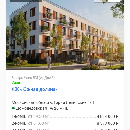
Застройщик RDI (АрДиАй)
Сдан
ЖК «Южная долина»
Московская область, Горки Ленинские Г/П
Домодедовская
20 мин.
2
1-комн.
от 29.30 м
4 834 000
₽
2
2-комн.
от 51.60 м
8 573 000
₽
2