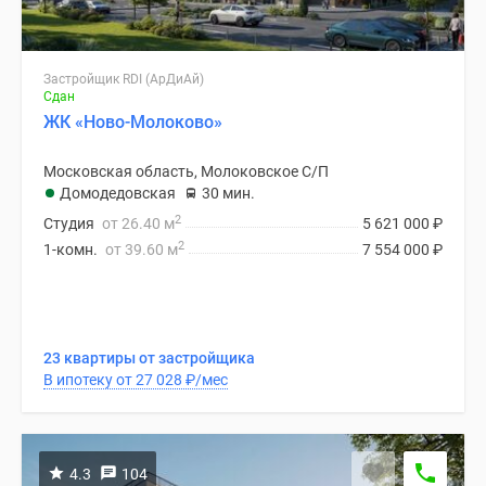
Застройщик RDI (АрДиАй)
Сдан
ЖК «Ново-Молоково»
Московская область, Молоковское С/П
Домодедовская
30 мин.
2
Студия
от 26.40 м
5 621 000
₽
2
1-комн.
от 39.60 м
7 554 000
₽
23 квартиры от застройщика
В ипотеку от 27 028
₽
/мес
4.3
104