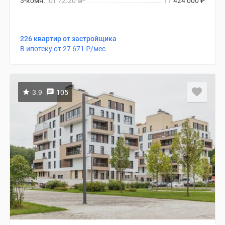
3-комн.
от 72.20 м
11 424 000
₽
226 квартир от застройщика
В ипотеку от 27 671
₽
/мес
3.9
105