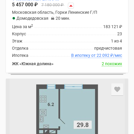
5 457 000
₽
7 180 000
₽
Московская область, Горки Ленинские Г/П
Домодедовская
20 мин.
2
Цена за м
183 121
₽
Корпус
23
Этаж
1 из 4
Отделка
предчистовая
Ипотека
В ипотеку от 22 092
₽
/мес
ЖК «Южная долина»
2 похожих