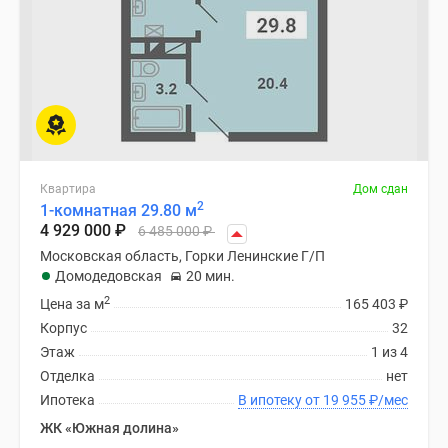
Квартира
Дом сдан
2
1-комнатная 29.80 м
4 929 000
₽
6 485 000
₽
Московская область, Горки Ленинские Г/П
Домодедовская
20 мин.
2
Цена за м
165 403
₽
Корпус
32
Этаж
1 из 4
Отделка
нет
Ипотека
В ипотеку от 19 955
₽
/мес
ЖК «Южная долина»