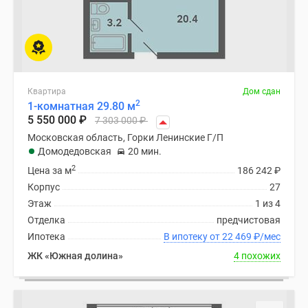
Квартира
Дом сдан
2
1-комнатная 29.80 м
5 550 000
₽
7 303 000
₽
Московская область, Горки Ленинские Г/П
Домодедовская
20 мин.
2
Цена за м
186 242
₽
Корпус
27
Этаж
1 из 4
Отделка
предчистовая
Ипотека
В ипотеку от 22 469
₽
/мес
ЖК «Южная долина»
4 похожих