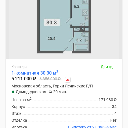
Квартира
Дом сдан
2
1-комнатная 30.30 м
5 211 000
₽
6 856 000
₽
Московская область, Горки Ленинские Г/П
Домодедовская
20 мин.
2
Цена за м
171 980
₽
Корпус
34
Этаж
4
Отделка
нет
Ипотека
В ипотеку от 21 096
₽
/мес