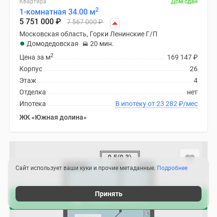
Квартира
Дом сдан
2
1-комнатная 34.00 м
5 751 000
₽
7 567 000
₽
Московская область, Горки Ленинские Г/П
Домодедовская
20 мин.
2
Цена за м
169 147
₽
Корпус
26
Этаж
4
Отделка
нет
Ипотека
В ипотеку от 23 282
₽
/мес
ЖК «Южная долина»
Сайт использует ваши куки и прочие метаданные.
Подробнее
Принять
Акции в августе