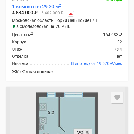
Квартира
Дом сдан
2
1-комнатная 29.30 м
4 834 000
₽
6 402 000
₽
Московская область, Горки Ленинские Г/П
Домодедовская
20 мин.
2
Цена за м
164 983
₽
Корпус
22
Этаж
1 из 4
Отделка
нет
Ипотека
В ипотеку от 19 570
₽
/мес
ЖК «Южная долина»