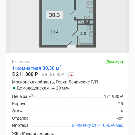
Квартира
Дом сдан
2
1-комнатная 30.30 м
5 211 000
₽
6 856 000
₽
Московская область, Горки Ленинские Г/П
Домодедовская
20 мин.
2
Цена за м
171 980
₽
Корпус
25
Этаж
4
Отделка
нет
Ипотека
В ипотеку от 21 096
₽
/мес
ЖК «Южная долина»