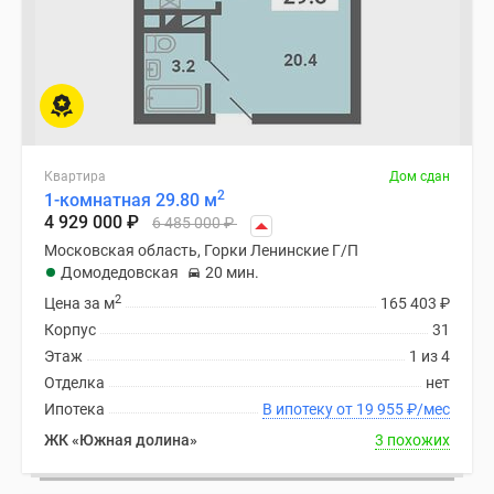
Квартира
Дом сдан
2
1-комнатная 29.80 м
4 929 000
₽
6 485 000
₽
Московская область, Горки Ленинские Г/П
Домодедовская
20 мин.
2
Цена за м
165 403
₽
Корпус
31
Этаж
1 из 4
Отделка
нет
Ипотека
В ипотеку от 19 955
₽
/мес
ЖК «Южная долина»
3 похожих