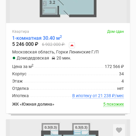
Квартира
Дом сдан
2
1-комнатная 30.40 м
5 246 000
₽
6 902 000
₽
Московская область, Горки Ленинские Г/П
Домодедовская
20 мин.
2
Цена за м
172 566
₽
Корпус
34
Этаж
4
Отделка
нет
Ипотека
В ипотеку от 21 238
₽
/мес
ЖК «Южная долина»
5 похожих