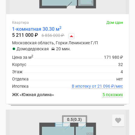
Квартира
Дом сдан
2
1-комнатная 30.30 м
5 211 000
₽
6 856 000
₽
Московская область, Горки Ленинские Г/П
Домодедовская
20 мин.
2
Цена за м
171 980
₽
Корпус
32
Этаж
4
Отделка
нет
Ипотека
В ипотеку от 21 096
₽
/мес
ЖК «Южная долина»
5 похожих