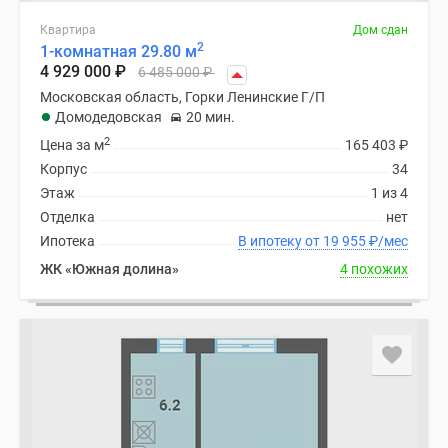
Квартира
Дом сдан
2
1-комнатная 29.80 м
4 929 000
₽
6 485 000
₽
Московская область, Горки Ленинские Г/П
Домодедовская
20 мин.
2
Цена за м
165 403
₽
Корпус
34
Этаж
1 из 4
Отделка
нет
Ипотека
В ипотеку от 19 955
₽
/мес
ЖК «Южная долина»
4 похожих