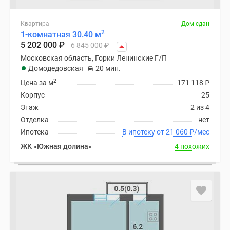
Квартира
Дом сдан
2
1-комнатная 30.40 м
5 202 000
₽
6 845 000
₽
Московская область, Горки Ленинские Г/П
Домодедовская
20 мин.
2
Цена за м
171 118
₽
Корпус
25
Этаж
2 из 4
Отделка
нет
Ипотека
В ипотеку от 21 060
₽
/мес
ЖК «Южная долина»
4 похожих