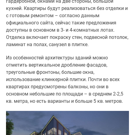
гардеробной, окнами на две стороны, большой
Дома
кухней. Квартиры будут реализоваться без отделки и
и
с готовым ремонтом – согласно данным
коттеджи
официального сайта, сейчас такие предложения
Коттеджные
доступны в основном в 3- и 4-комнатных лотах.
поселки
Отделка включает покраску стен, подвесной потолок,
в
ламинат на полах, санузел в плитке.
Новой
Москве
Из особенностей архитектуры зданий можно
Готовые
отметить вертикальное дробление фасадов,
коттеджные
треугольные фронтоны, большие окна,
поселки
использование клинкерной плитки. Почти во всех
Строящиеся
квартирах предусмотрены балконы, но они в
коттеджные
основном небольшие по площади – в среднем 2-2,5
поселки
кв. метра, но есть варианты и больше 5 кв. метров.
Коттеджные
поселки
в
лесу
Коттеджные