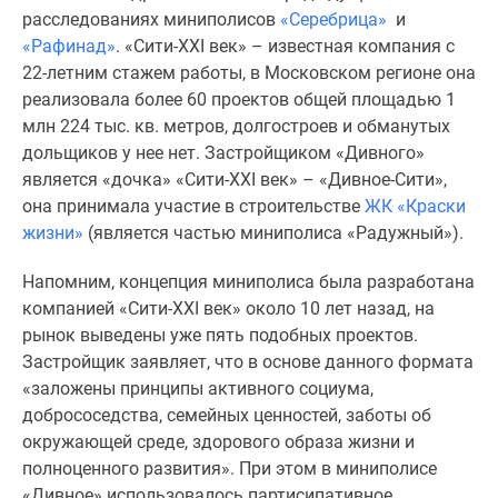
Новости
расследованиях миниполисов
«Серебрица»
и
недвижимости
«Рафинад»
. «Сити-XXI век» – известная компания с
Мнение
22-летним стажем работы, в Московском регионе она
эксперта
реализовала более 60 проектов общей площадью 1
Аналитика
млн 224 тыс. кв. метров, долгостроев и обманутых
рынка
дольщиков у нее нет. Застройщиком «Дивного»
Покупателю
является «дочка» «Сити-XXI век» – «Дивное-Сити»,
Экспертиза
она принимала участие в строительстве
ЖК «Краски
новостроек
жизни»
(является частью миниполиса «Радужный»).
Эксперты
Напомним, концепция миниполиса была разработана
и
компанией «Сити-XXI век» около 10 лет назад, на
авторы
рынок выведены уже пять подобных проектов.
О
Застройщик заявляет, что в основе данного формата
проекте
«заложены принципы активного социума,
Контакты
добрососедства, семейных ценностей, заботы об
Реклама
окружающей среде, здорового образа жизни и
на
полноценного развития». При этом в миниполисе
сайте
«Дивное» использовалось партисипативное
Vk