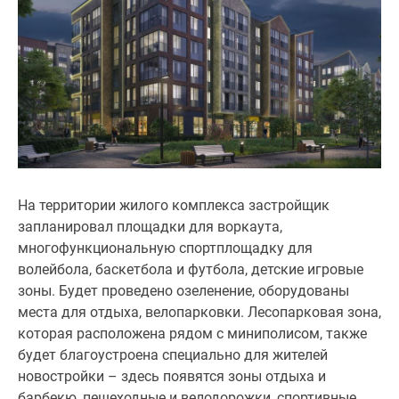
поселки
у
водоема
Коттеджные
поселки
в
ипотеку
Бизнес-
центры
На территории жилого комплекса застройщик
Коттеджи
запланировал площадки для воркаута,
Скидки
многофункциональную спортплощадку для
и
волейбола, баскетбола и футбола, детские игровые
акции
зоны. Будет проведено озеленение, оборудованы
Макс
места для отдыха, велопарковки. Лесопарковая зона,
которая расположена рядом с миниполисом, также
будет благоустроена специально для жителей
новостройки – здесь появятся зоны отдыха и
барбекю, пешеходные и велодорожки, спортивные