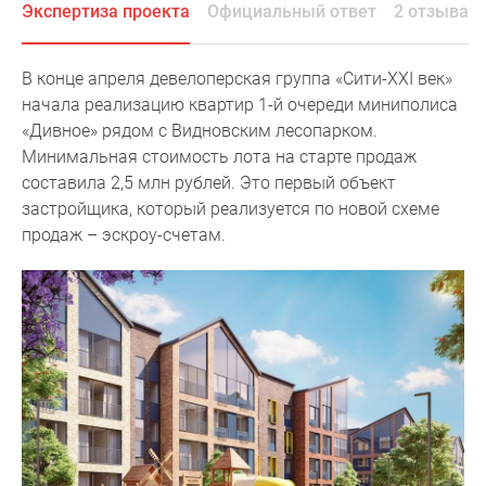
Экспертиза проекта
Официальный ответ
2 отзыва
Специальные
предложения
Коммерческие
В конце апреля девелоперская группа «Сити-XXI век»
помещения
начала реализацию квартир 1-й очереди миниполиса
Продавцы
«Дивное» рядом с Видновским лесопарком.
и
Минимальная стоимость лота на старте продаж
застройщики
составила 2,5 млн рублей. Это первый объект
Панорамы
застройщика, который реализуется по новой схеме
новостроек
продаж – эскроу-счетам.
Видеообзор
новостроек
Экспертиза
новостроек
Экология
Москвы
и
Подмосковья
Студии