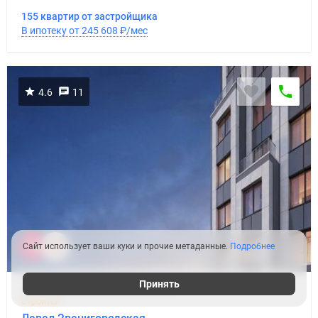
155 квартир от застройщика
В ипотеку от 245 608
₽
/мес
4.6
11
Сайт использует ваши куки и прочие метаданные.
Подробнее
Принять
Застройщик Level Group (Левел Групп)
Строится