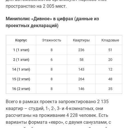
застройщиком
пространство на 2 005 мест.
Rutube
Поиск
Миниполис «Дивное» в цифрах (данные из
дома
проектных деклараций)
в
Москве
Корпус
Этажность
Квартиры
Кладовые
Программа
реновации
1 (1 этап)
8
236
51
в
2 (1 этап)
6
58
20
Москве
14 (1 этап)
8
143
12
Новостройки
премиум-
15 (2 этап)
8
264
48
класса
16 (2 этап)
8
146
35
Новостройки
бизнес-
Всего в рамках проекта запроектировано 2 135
класса
квартир – студий, 1-, 2-, 3- и 4-комнатных, они
Рассрочка
рассчитаны на проживание 4 228 человек. Есть
Траншевая
варианты формата «евро», с двумя санузлами, с
ипотека