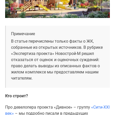
1-
комнатные
2-
комнатные
3-
комнатные
Примечание
Квартиры
В статье перечислены только факты о ЖК,
на
собранные из открытых источников. В рубрике
карте
«Экспертиза проекта» Новострой-М решил
Ипотечный
отказаться от оценок и оценочных суждений:
калькулятор
право делать выводы из описанных фактов о
Семейная
жилом комплексе мы предоставляем нашим
ипотека
читателям.
Военная
ипотека
Банки
Кто строит?
и
программы
Про девелопера проекта «Дивное» – группу
«Сити-XXI
Медиа
век»
– мы подробно писали в предыдущих