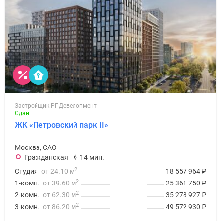
Застройщик РГ-Девелопмент
Сдан
ЖК «Петровский парк II»
Москва, САО
Гражданская
14 мин.
2
Студия
от 24.10 м
18 557 964
₽
2
1-комн.
от 39.60 м
25 361 750
₽
2
2-комн.
от 62.30 м
35 278 927
₽
2
3-комн.
от 86.20 м
49 572 930
₽