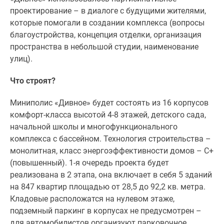
проектирование – в диалоге с будущими жителями,
Дзен
которые помогали в создании комплекса (вопросы
Машино-
благоустройства, концепция отделки, организация
места
пространства в небольшой студии, наименование
Апартаменты
улиц).
#траншевая
ипотека
Что строят?
#рассрочка
ИТ-
Миниполис «Дивное» будет состоять из 16 корпусов
ипотека
комфорт-класса высотой 4-8 этажей, детского сада,
Квартиры
начальной школы и многофункционального
со
комплекса с бассейном. Технология строительства –
скидками
монолитная, класс энергоэффективности домов – С+
до
(повышенный). 1-я очередь проекта будет
41%
реализована в 2 этапа, она включает в себя 5 зданий
Видео
на 847 квартир площадью от 28,5 до 92,2 кв. метра.
360°
Кладовые расположатся на нулевом этаже,
новостроек
подземный паркинг в корпусах не предусмотрен –
Субсидированная
для автомобилистов организуют парковочное