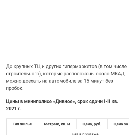
До крупных ТЦ и других гипермаркетов (в том числе
строительного), которые расположены около МКАД,
можно доехать на автомобиле за 15 минут без
пробок.
Цены в миниполисе «Дивное», срок сдачи I-II кв.
2021 г.
Тип жилья
Метраж, кв. м
Цена, руб.
Цена за кв.
Нет в продаже