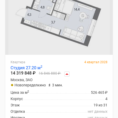
Квартира
4 квартал 2028
2
Студия 27.20 м
14 319 848
₽
16 846 880
₽
Москва, ЗАО
Новопеределкино
3 мин.
2
Цена за м
526 465
₽
Корпус
4
Этаж
19 из 31
Отделка
нет данных
Ипотека
нет данных