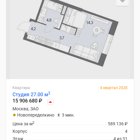
Квартира
4 квартал 2028
2
Студия 27.00 м
15 906 680
₽
Москва, ЗАО
Новопеределкино
3 мин.
2
Цена за м
589 136
₽
Корпус
4
Этаж
4 из 31