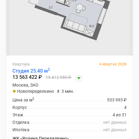
Квартира
4 квартал 2028
2
Студия 25.40 м
13 563 422
₽
15 412 980
₽
Москва, ЗАО
Новопеределкино
3 мин.
2
Цена за м
533 993
₽
Корпус
4
Этаж
4 из 31
Отделка
нет данных
Ипотека
нет данных
ЖК «Родина Переделкино»