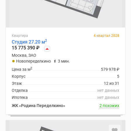
Квартира
4 квартал 2028
2
Студия 27.20 м
15 775 390
₽
Москва, ЗАО
Новопеределкино
3 мин.
2
Цена за м
579 978
₽
Корпус
5
Этаж
12 из 31
Отделка
нет данных
Ипотека
нет данных
ЖК «Родина Переделкино»
2 похожих