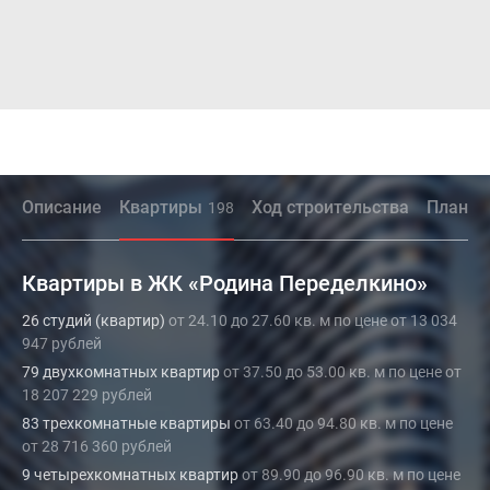
Описание
Квартиры
Ход строительства
Планир
198
Квартиры в ЖК «Родина Переделкино»
26 студий (квартир)
от 24.10 до 27.60 кв. м по цене от 13 034
947 рублей
79 двухкомнатных квартир
от 37.50 до 53.00 кв. м по цене от
18 207 229 рублей
83 трехкомнатные квартиры
от 63.40 до 94.80 кв. м по цене
от 28 716 360 рублей
9 четырехкомнатных квартир
от 89.90 до 96.90 кв. м по цене